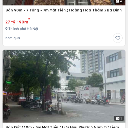
4
Bán 90m - 7 Tâng - 7m.Mặt Tiền.( Hoàng Hoa Thám ) Ba Đình
2
27 tỷ
·
90m
Thành phố Hà Nội
hôm qua
1
Bán Đất 110m - 5m.Mặt Tiền ( Lưu Hữu Phước ) Nam Từ Liêm