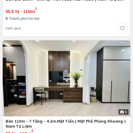
2
35.5 tỷ
·
110m
Thành phố Hà Nội
hôm qua
4
Bán 110m - 7 Tầng - 4.2m.Mặt Tiền.( Mặt Phố Phùng Khoang )
Nam Từ Liêm
2