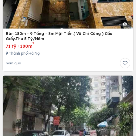
5
Bán 180m - 9 Tầng - 8m.Mặt Tiền.( Võ Chí Công ) Cầu
Giấy.Thu 5 Tỷ/Năm
2
71 tỷ
·
180m
Thành phố Hà Nội
hôm qua