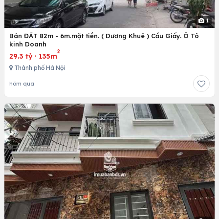
1
Bán ĐẤT 82m - 6m.mặt tiền. ( Dương Khuê ) Cầu Giấy. Ô Tô
kinh Doanh
2
29.3 tỷ
·
135m
Thành phố Hà Nội
hôm qua