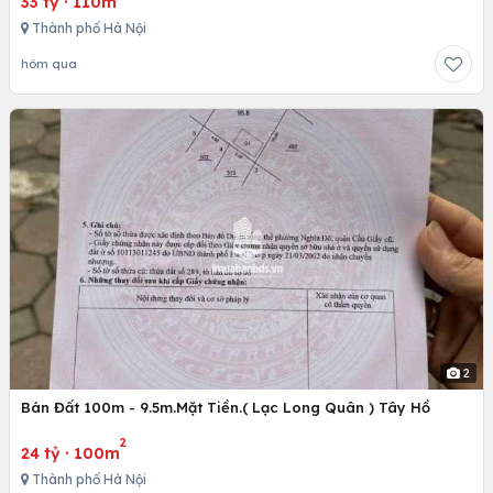
33 tỷ
·
110m
Thành phố Hà Nội
hôm qua
2
Bán Đất 100m - 9.5m.Mặt Tiền.( Lạc Long Quân ) Tây Hồ
2
24 tỷ
·
100m
Thành phố Hà Nội