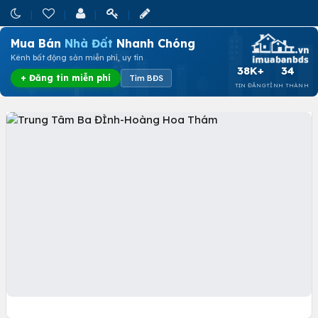
Mua Bán
Nhà Đất
Nhanh Chóng
Kênh bất động sản miễn phí, uy tín
38K+
34
+ Đăng tin miễn phí
Tìm BĐS
TIN ĐĂNG
TỈNH THÀNH