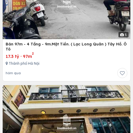
5
Bán 97m - 4 Tầng - 9m.Mặt Tiền. ( Lạc Long Quân ) Tây Hồ. Ô
Tô
2
17.3 tỷ
·
97m
Thành phố Hà Nội
hôm qua