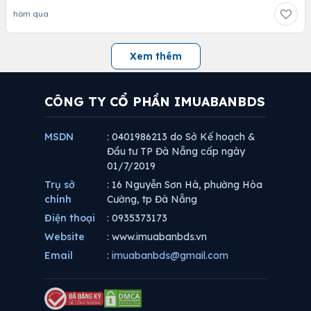
hôm qua
Xem thêm
CÔNG TY CỔ PHẦN IMUABANBDS
MSDN
: 0401986213 do Sở Kế hoạch &
Đầu tư TP Đà Nẵng cấp ngày
01/7/2019
Trụ sở
: 16 Nguyễn Sơn Hà, phường Hòa
chính
Cường, tp Đà Nẵng
Điện thoại
: 0935373173
Website
: www.imuabanbds.vn
Email
:
imuabanbds@gmail.com