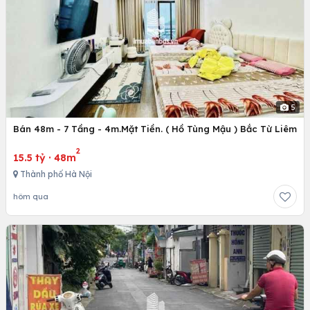
5
Bán 48m - 7 Tầng - 4m.Mặt Tiền. ( Hồ Tùng Mậu ) Bắc Từ Liêm
2
15.5 tỷ
·
48m
Thành phố Hà Nội
hôm qua