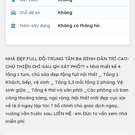
Chỗ để xe
Không
Năm xây dựng
Không có thông tin
NHÀ ĐẸP FULL ĐỒ-TRUNG TÂM BA ĐÌNH-DÂN TRÍ CAO-
CHỦ THIỆN CHÍ-SAU QH SÁT PHỐ?? + Nhà thiết kế 4
tầng 1 tum, chủ sửa đẹp tặng full nội thất _ Tầng 1:
Khách, bếp, vệ sinh _ Tầng 2,3 mỗi tầng 2 phòng. Vệ
sinh giữa _ Tầng 4 thờ và sân phơi _Các phòng có ban
công thoáng sáng, ngủ rộng, Nội thất mới đẹp cực xịn
về là ở ngay lập tức ? Sổ chính chủ giao dịch ngay,
vuông vắn trước sau. LIÊN HỆ : em Đức tư vấn xem nhà
miễn phí