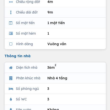
Chiều rộng đất
4m
Chiều dài đất
9m
Số mặt tiền
1 mặt tiền
Số mặt hẻm
1
Hình dáng
Vuông vắn
Thông tin nhà
2
Diện tích nhà
36m
Phân khúc nhà
Nhà 4 tầng
Số phòng ngủ
3
Số WC
3
Sân vườn
Không