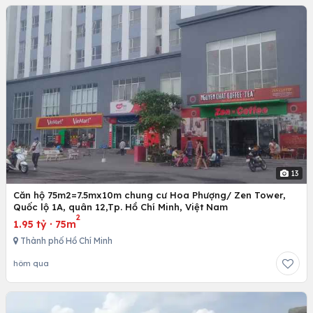
13
Căn hộ 75m2=7.5mx10m chung cư Hoa Phượng/ Zen Tower,
Quốc lộ 1A, quân 12,Tp. Hồ Chí Minh, Việt Nam
2
1.95 tỷ
·
75m
Thành phố Hồ Chí Minh
hôm qua