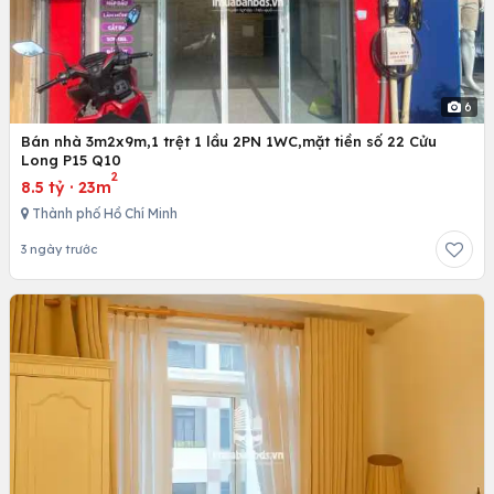
6
Bán nhà 3m2x9m,1 trệt 1 lầu 2PN 1WC,mặt tiền số 22 Cửu
Long P15 Q10
2
8.5 tỷ
·
23m
Thành phố Hồ Chí Minh
3 ngày trước