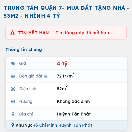
TRUNG TÂM QUẬN 7- MUA ĐẤT TẶNG NHÀ -
53M2 - NHỈNH 4 TỶ
TIN HẾT HẠN
— Tin đăng này đã hết hạn.
Thông tin chung
4 tỷ
Giá
2
Đơn giá đất
72 tr/m
2
Diện tích
52m
Hướng
Không xác định
Địa chỉ
Huỳnh Tấn Phát
Khu vực
Hồ Chí Minh
›
Huỳnh Tấn Phát