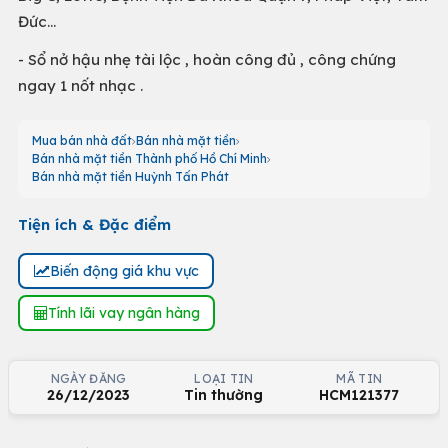
Đức...
- Sổ nở hậu nhẹ tài lộc , hoàn công đủ , công chứng
ngay 1 nốt nhạc .
Mua bán nhà đất
Bán nhà mặt tiền
Bán nhà mặt tiền Thành phố Hồ Chí Minh
Bán nhà mặt tiền Huỳnh Tấn Phát
Tiện ích & Đặc điểm
Biến động giá khu vực
Tính lãi vay ngân hàng
NGÀY ĐĂNG
LOẠI TIN
MÃ TIN
26/12/2023
Tin thường
HCM121377