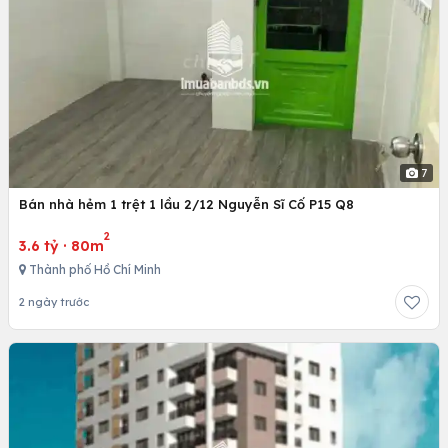
7
Bán nhà hẻm 1 trệt 1 lầu 2/12 Nguyễn Sĩ Cố P15 Q8
2
3.6 tỷ
·
80m
Thành phố Hồ Chí Minh
2 ngày trước