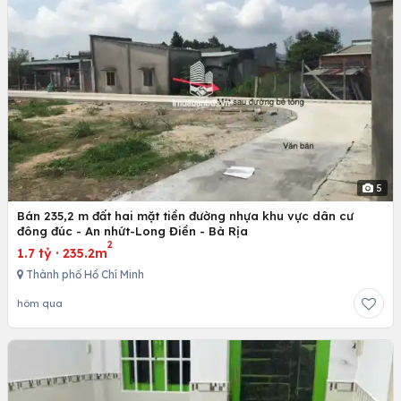
5
Bán 235,2 m đất hai mặt tiền đường nhựa khu vực dân cư
đông đúc - An nhứt-Long Điền - Bà Rịa
2
1.7 tỷ
·
235.2m
Thành phố Hồ Chí Minh
hôm qua