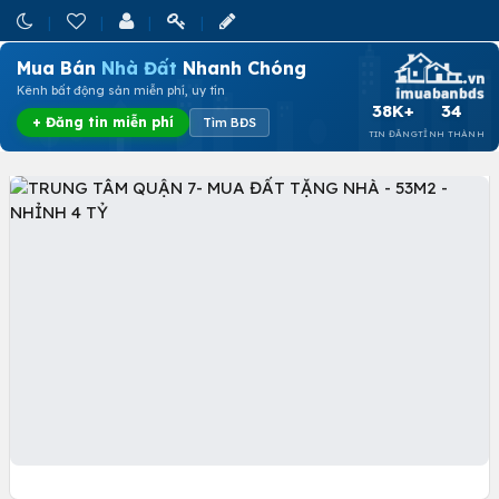
Mua Bán
Nhà Đất
Nhanh Chóng
Kênh bất động sản miễn phí, uy tín
38K+
34
+ Đăng tin miễn phí
Tìm BĐS
TIN ĐĂNG
TỈNH THÀNH