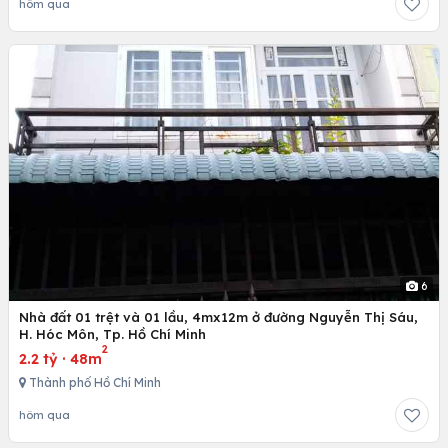
hôm qua
6
Nhà đất 01 trệt và 01 lầu, 4mx12m ở đường Nguyễn Thị Sáu,
H. Hóc Môn, Tp. Hồ Chí Minh
2
2.2 tỷ
·
48m
Thành phố Hồ Chí Minh
hôm qua