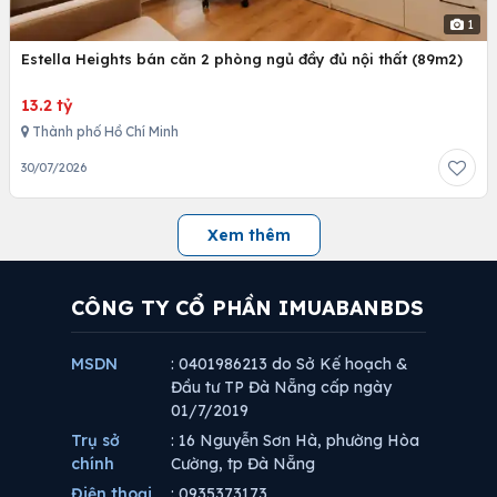
1
Estella Heights bán căn 2 phòng ngủ đầy đủ nội thất (89m2)
13.2 tỷ
Thành phố Hồ Chí Minh
30/07/2026
Xem thêm
CÔNG TY CỔ PHẦN IMUABANBDS
MSDN
: 0401986213 do Sở Kế hoạch &
Đầu tư TP Đà Nẵng cấp ngày
01/7/2019
Trụ sở
: 16 Nguyễn Sơn Hà, phường Hòa
chính
Cường, tp Đà Nẵng
Điện thoại
: 0935373173