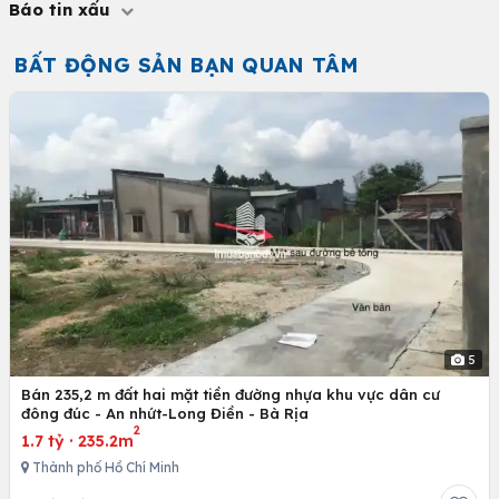
Báo tin xấu
BẤT ĐỘNG SẢN BẠN QUAN TÂM
5
Bán 235,2 m đất hai mặt tiền đường nhựa khu vực dân cư
đông đúc - An nhứt-Long Điền - Bà Rịa
2
1.7 tỷ
·
235.2m
Thành phố Hồ Chí Minh