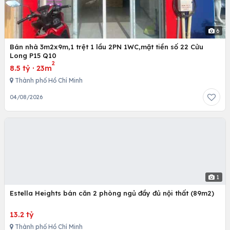
6
Bán nhà 3m2x9m,1 trệt 1 lầu 2PN 1WC,mặt tiền số 22 Cửu
Long P15 Q10
2
8.5 tỷ
·
23m
Thành phố Hồ Chí Minh
04/08/2026