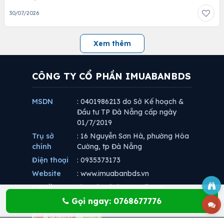
1
Estella Heights bán căn 2 phòng ngủ đầy đủ nội thất (89m2)
13.2 tỷ
Thành phố Hồ Chí Minh
30/07/2026
Xem thêm
CÔNG TY CỔ PHẦN IMUABANBDS
MSDN
: 0401986213 do Sở Kế hoạch &
Đầu tư TP Đà Nẵng cấp ngày
01/7/2019
Trụ sở
: 16 Nguyễn Sơn Hà, phường Hòa
Gọi ngay: 0768677776
chính
Cường, tp Đà Nẵng
Điện thoại
: 0935373173