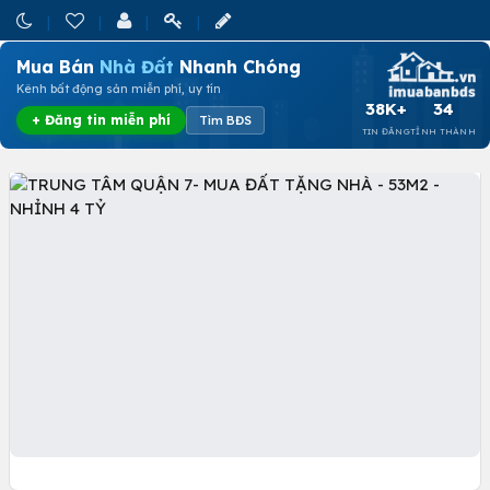
Mua Bán
Nhà Đất
Nhanh Chóng
Kênh bất động sản miễn phí, uy tín
38K+
34
+ Đăng tin miễn phí
Tìm BĐS
TIN ĐĂNG
TỈNH THÀNH