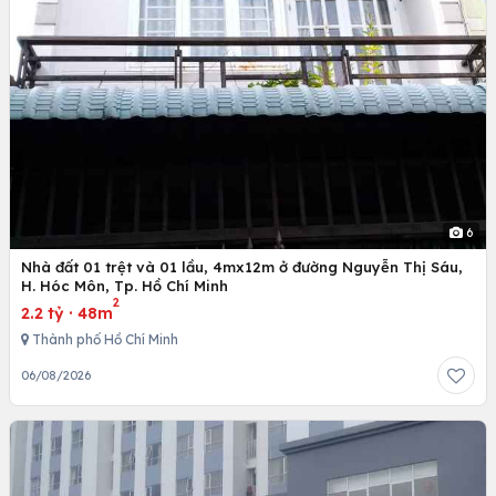
6
Nhà đất 01 trệt và 01 lầu, 4mx12m ở đường Nguyễn Thị Sáu,
H. Hóc Môn, Tp. Hồ Chí Minh
2
2.2 tỷ
·
48m
Thành phố Hồ Chí Minh
06/08/2026