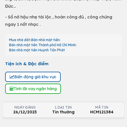
Đức...
- Sổ nở hậu nhẹ tài lộc , hoàn công đủ , công chứng
ngay 1 nốt nhạc .
Mua nhà đất
Bán nhà mặt tiền
Bán nhà mặt tiền Thành phố Hồ Chí Minh
Bán nhà mặt tiền Huỳnh Tấn Phát
Tiện ích & Đặc điểm
Biến động giá khu vực
Tính lãi vay ngân hàng
NGÀY ĐĂNG
LOẠI TIN
MÃ TIN
26/12/2023
Tin thường
HCM121384