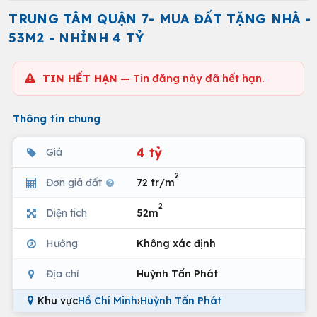
TRUNG TÂM QUẬN 7- MUA ĐẤT TẶNG NHÀ -
53M2 - NHỈNH 4 TỶ
TIN HẾT HẠN
— Tin đăng này đã hết hạn.
Thông tin chung
4 tỷ
Giá
2
Đơn giá đất
72 tr/m
2
Diện tích
52m
Hướng
Không xác định
Địa chỉ
Huỳnh Tấn Phát
Khu vực
Hồ Chí Minh
›
Huỳnh Tấn Phát