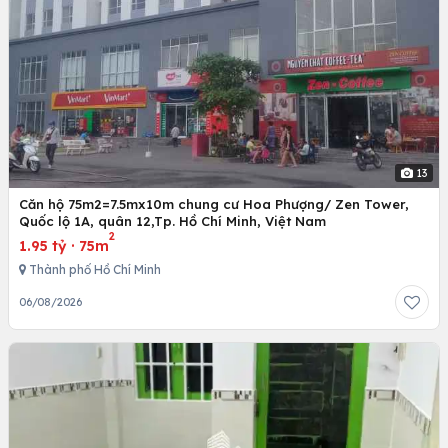
13
Căn hộ 75m2=7.5mx10m chung cư Hoa Phượng/ Zen Tower,
Quốc lộ 1A, quân 12,Tp. Hồ Chí Minh, Việt Nam
2
1.95 tỷ
·
75m
Thành phố Hồ Chí Minh
06/08/2026