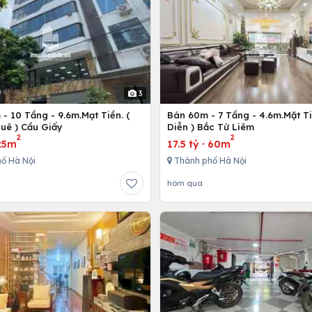
3
- 10 Tầng - 9.6m.Mạt Tiền. (
Bán 60m - 7 Tầng - 4.6m.Mặt Ti
uê ) Cầu Giấy
Diễn ) Bắc Từ Liêm
2
2
25m
17.5 tỷ
·
60m
ố Hà Nội
Thành phố Hà Nội
hôm qua