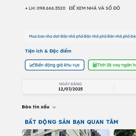
+ LH: 098.666.3520 ĐỂ XEM NHÀ VÀ SỔ ĐỎ
Mua ban nha dat
Bán nhà phố
Bán nhà phố
Bán nhà phố Đ
Tiện ích & Đặc điểm
Biến động giá khu vực
Tính lãi vay ngân 
NGÀY ĐĂNG
12/07/2025
Báo tin xấu
BẤT ĐỘNG SẢN BẠN QUAN TÂM