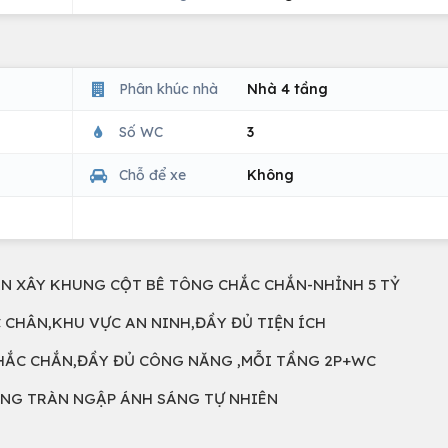
Phân khúc nhà
Nhà 4 tầng
Số WC
3
Chỗ để xe
Không
N XÂY KHUNG CỘT BÊ TÔNG CHẮC CHẮN-NHỈNH 5 TỶ
 CHÂN,KHU VỰC AN NINH,ĐẦY ĐỦ TIỆN ÍCH
CHẮC CHẮN,ĐẦY ĐỦ CÔNG NĂNG ,MỖI TẦNG 2P+WC
ŨNG TRÀN NGẬP ÁNH SÁNG TỰ NHIÊN