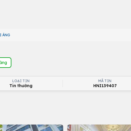
ẠI ÁNG
hàng
LOẠI TIN
MÃ TIN
Tin thường
HNI139407