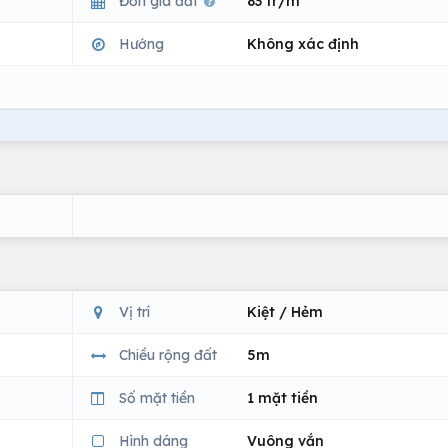
Đơn giá đất
83 tr/m
Hướng
Không xác định
Vị trí
Kiệt / Hẻm
Chiều rộng đất
5m
Số mặt tiền
1 mặt tiền
Hình dáng
Vuông vắn