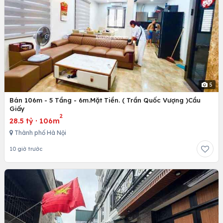
5
Bán 106m - 5 Tầng - 6m.Mặt Tiền. ( Trần Quốc Vượng )Cầu
Giấy
2
28.5 tỷ
·
106m
Thành phố Hà Nội
10 giờ trước