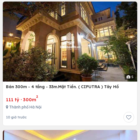
5
Bán 300m - 4 tầng - 33m.Mặt Tiền. ( CIPUTRA ) Tây Hồ
2
111 tỷ
·
300m
Thành phố Hà Nội
10 giờ trước