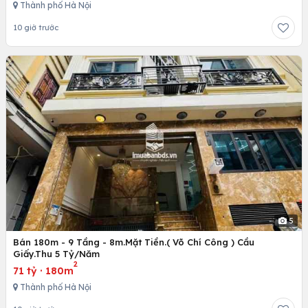
Thành phố Hà Nội
10 giờ trước
5
Bán 180m - 9 Tầng - 8m.Mặt Tiền.( Võ Chí Công ) Cầu
Giấy.Thu 5 Tỷ/Năm
2
71 tỷ
·
180m
Thành phố Hà Nội