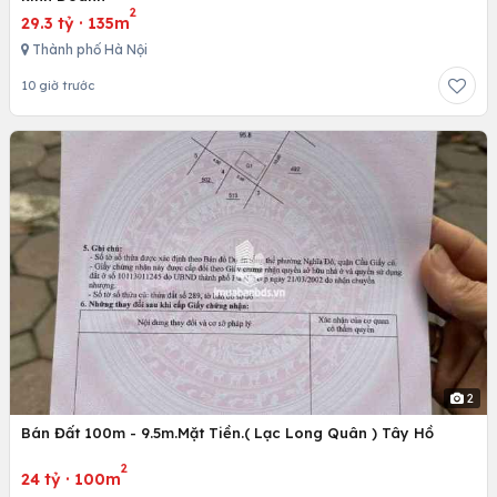
2
29.3 tỷ
·
135m
Thành phố Hà Nội
10 giờ trước
2
Bán Đất 100m - 9.5m.Mặt Tiền.( Lạc Long Quân ) Tây Hồ
2
24 tỷ
·
100m