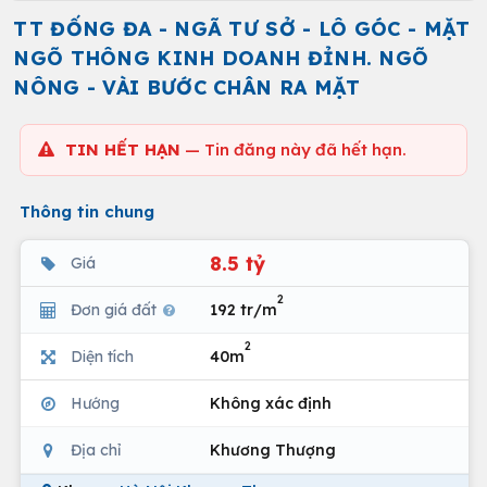
TT ĐỐNG ĐA - NGÃ TƯ SỞ - LÔ GÓC - MẶT
NGÕ THÔNG KINH DOANH ĐỈNH. NGÕ
NÔNG - VÀI BƯỚC CHÂN RA MẶT
TIN HẾT HẠN
— Tin đăng này đã hết hạn.
Thông tin chung
8.5 tỷ
Giá
2
Đơn giá đất
192 tr/m
2
Diện tích
40m
Hướng
Không xác định
Địa chỉ
Khương Thượng