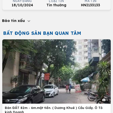
NGÀY ĐĂNG
LOẠI TIN
MÃ TIN
18/10/2024
Tin thường
HNI133133
Báo tin xấu
BẤT ĐỘNG SẢN BẠN QUAN TÂM
1
Bán ĐẤT 82m - 6m.mặt tiền. ( Dương Khuê ) Cầu Giấy. Ô Tô
kinh Doanh