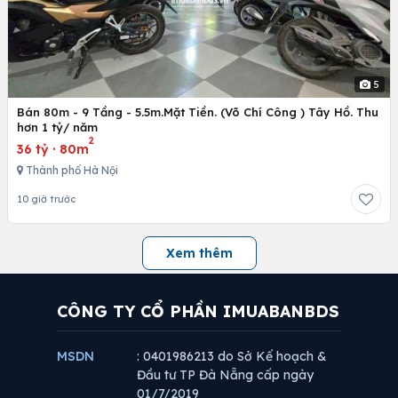
5
Bán 80m - 9 Tầng - 5.5m.Mặt Tiền. (Võ Chí Công ) Tây Hồ. Thu
hơn 1 tỷ/ năm
2
36 tỷ
·
80m
Thành phố Hà Nội
10 giờ trước
Xem thêm
CÔNG TY CỔ PHẦN IMUABANBDS
MSDN
: 0401986213 do Sở Kế hoạch &
Đầu tư TP Đà Nẵng cấp ngày
01/7/2019