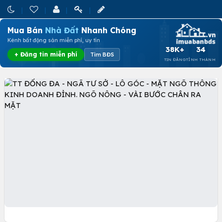
Mua Bán
Nhà Đất
Nhanh Chóng
Kênh bất động sản miễn phí, uy tín
38K+
34
+ Đăng tin miễn phí
Tìm BĐS
TIN ĐĂNG
TỈNH THÀNH