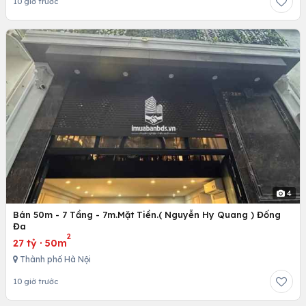
10 giờ trước
4
Bán 50m - 7 Tầng - 7m.Mặt Tiền.( Nguyễn Hy Quang ) Đống
Đa
2
27 tỷ
·
50m
Thành phố Hà Nội
10 giờ trước