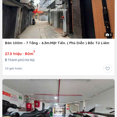
5
Bán 100m - 7 Tầng - 6.3m.Mặt Tiền. ( Phú Diễn ) Bắc Từ Liêm
2
27.3 triệu
·
80m
Thành phố Hà Nội
10 giờ trước