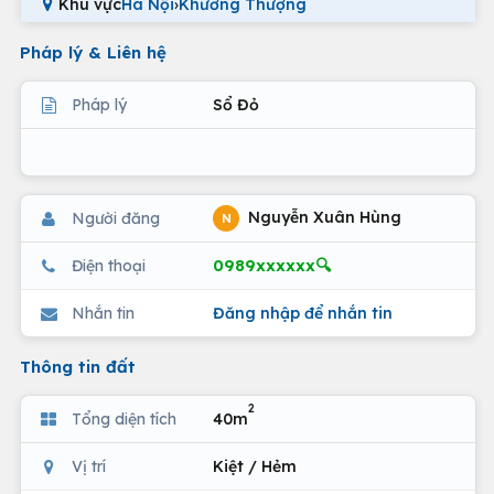
Khu vực
Hà Nội
›
Khương Thượng
Pháp lý & Liên hệ
Pháp lý
Sổ Đỏ
Nguyễn Xuân Hùng
Người đăng
N
0989xxxxxx🔍
Điện thoại
Nhắn tin
Đăng nhập để nhắn tin
Thông tin đất
2
Tổng diện tích
40m
Vị trí
Kiệt / Hẻm