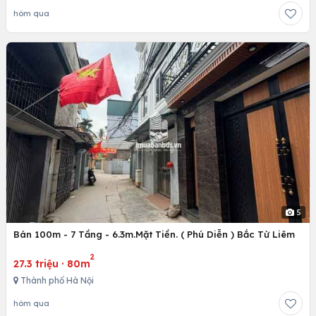
hôm qua
5
Bán 100m - 7 Tầng - 6.3m.Mặt Tiền. ( Phú Diễn ) Bắc Từ Liêm
2
27.3 triệu
·
80m
Thành phố Hà Nội
hôm qua