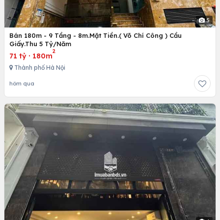
5
Bán 180m - 9 Tầng - 8m.Mặt Tiền.( Võ Chí Công ) Cầu
Giấy.Thu 5 Tỷ/Năm
2
71 tỷ
·
180m
Thành phố Hà Nội
hôm qua