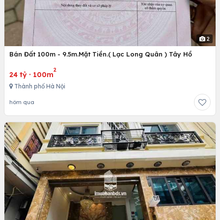
2
Bán Đất 100m - 9.5m.Mặt Tiền.( Lạc Long Quân ) Tây Hồ
2
24 tỷ
·
100m
Thành phố Hà Nội
hôm qua