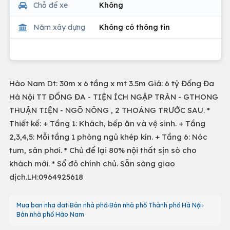
Chỗ để xe
Không
Năm xây dựng
Không có thông tin
Hào Nam Dt: 30m x 6 tầng x mt 3.5m Giá: 6 tỷ Đống Đa
Hà Nội TT ĐỐNG ĐA - TIỆN ÍCH NGẬP TRÀN - GTHONG
THUẬN TIỆN - NGÕ NÔNG , 2 THOÁNG TRƯỚC SAU. *
Thiết kế: + Tầng 1: Khách, bếp ăn và vệ sinh. + Tầng
2,3,4,5: Mỗi tầng 1 phòng ngủ khép kín. + Tầng 6: Nóc
tum, sân phơi. * Chủ để lại 80% nội thất sịn sò cho
khách mới. * Sổ đỏ chính chủ. Sẵn sàng giao
dịch.LH:0964925618
Mua ban nha dat
Bán nhà phố
Bán nhà phố Thành phố Hà Nội
Bán nhà phố Hào Nam