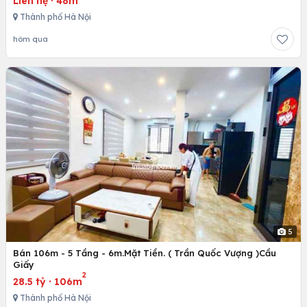
Liên hệ
·
48m
Thành phố Hà Nội
hôm qua
5
Bán 106m - 5 Tầng - 6m.Mặt Tiền. ( Trần Quốc Vượng )Cầu
Giấy
2
28.5 tỷ
·
106m
Thành phố Hà Nội