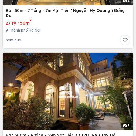
4
Bán 50m - 7 Tầng - 7m.Mặt Tiền.( Nguyễn Hy Quang ) Đống
Đa
2
27 tỷ
·
50m
Thành phố Hà Nội
hôm qua
5
Bán 300m - 4 tầng - 33m.Mặt Tiền. ( CIPUTRA ) Tây Hồ