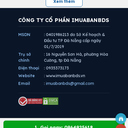
Xem thêm
CÔNG TY CỔ PHẦN IMUABANBDS
MSDN
: 0401986213 do Sở Kế hoạch &
Đầu tư TP Đà Nẵng cấp ngày
01/7/2019
Trụ sở
: 16 Nguyễn Sơn Hà, phường Hòa
chính
Cường, tp Đà Nẵng
Điện thoại
: 0935373173
Website
: www.imuabanbds.vn
Email
:
imuabanbds@gmail.com
Gọi ngay: 0964925618