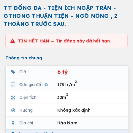
TT ĐỐNG ĐA - TIỆN ÍCH NGẬP TRÀN -
GTHONG THUẬN TIỆN - NGÕ NÔNG , 2
THOÁNG TRƯỚC SAU.
TIN HẾT HẠN
— Tin đăng này đã hết hạn.
Thông tin chung
6 tỷ
Giá
2
Đơn giá đất
173 tr/m
2
Diện tích
30m
Hướng
Không xác định
Địa chỉ
Hào Nam