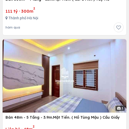
2
111 tỷ
·
300m
Thành phố Hà Nội
hôm qua
3
Bán 48m - 5 Tầng - 3.9m.Mặt Tiền. ( Hồ Tùng Mậu ) Cầu Giấy
2