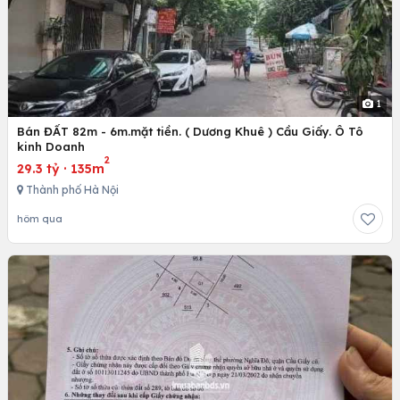
1
Bán ĐẤT 82m - 6m.mặt tiền. ( Dương Khuê ) Cầu Giấy. Ô Tô
kinh Doanh
2
29.3 tỷ
·
135m
Thành phố Hà Nội
hôm qua