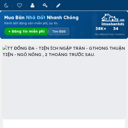
Mua Bán
Nhà Đất
Nhanh Chóng
Kênh bất động sản miễn phí, uy tín
38K+
34
+ Đăng tin miễn phí
Tìm BĐS
TIN ĐĂNG
TỈNH THÀNH