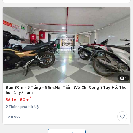
5
Bán 80m - 9 Tầng - 5.5m.Mặt Tiền. (Võ Chí Công ) Tây Hồ. Thu
hơn 1 tỷ/ năm
2
36 tỷ
·
80m
Thành phố Hà Nội
hôm qua