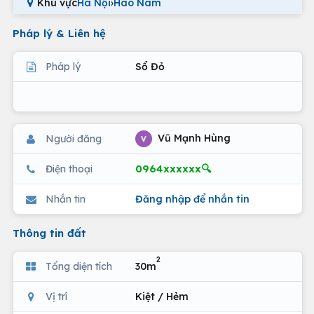
Khu vực
Hà Nội
›
Hào Nam
Pháp lý & Liên hệ
Pháp lý
Sổ Đỏ
Vũ Mạnh Hùng
Người đăng
V
0964xxxxxx🔍
Điện thoại
Nhắn tin
Đăng nhập để nhắn tin
Thông tin đất
2
Tổng diện tích
30m
Vị trí
Kiệt / Hẻm