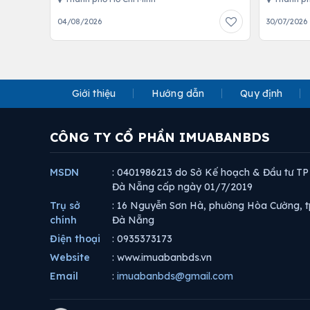
04/08/2026
30/07/2026
Giới thiệu
Hướng dẫn
Quy định
CÔNG TY CỔ PHẦN IMUABANBDS
MSDN
: 0401986213 do Sở Kế hoạch & Đầu tư TP
Đà Nẵng cấp ngày 01/7/2019
Trụ sở
: 16 Nguyễn Sơn Hà, phường Hòa Cường, t
chính
Đà Nẵng
Điện thoại
: 0935373173
Website
: www.imuabanbds.vn
Email
:
imuabanbds@gmail.com