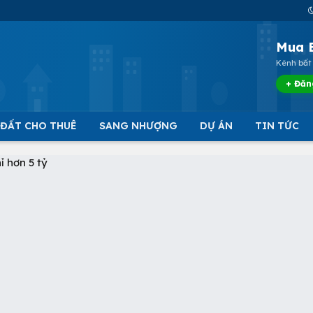
Mua 
Kênh bất 
+ Đăn
 ĐẤT CHO THUÊ
SANG NHƯỢNG
DỰ ÁN
TIN TỨC