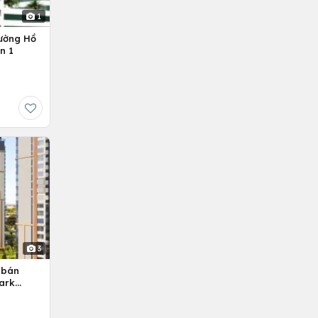
1
ường Hồ
n 1
3
 bán
ark