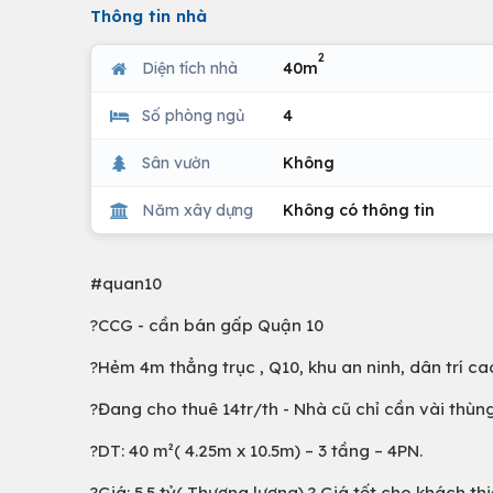
Thông tin nhà
2
Diện tích nhà
40m
Số phòng ngủ
4
Sân vườn
Không
Năm xây dựng
Không có thông tin
#quan10
?CCG - cần bán gấp Quận 10
?Hẻm 4m thẳng trục , Q10, khu an ninh, dân trí ca
?Đang cho thuê 14tr/th - Nhà cũ chỉ cần vài thùng
?DT: 40 m²( 4.25m x 10.5m) – 3 tầng – 4PN.
?Giá: 5.5 tỷ( Thương lượng) ? Giá tốt cho khách thi