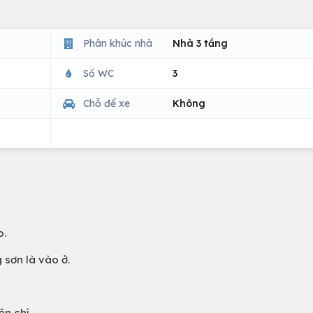
Phân khúc nhà
Nhà 3 tầng
Số WC
3
Chỗ để xe
Không
o.
 sơn là vào ở.
ện chí.