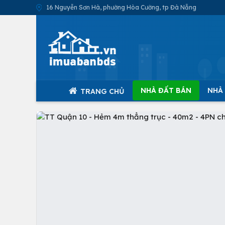
16 Nguyễn Sơn Hà, phường Hòa Cường, tp Đà Nẵng
NHÀ ĐẤT BÁN
NHÀ
TRANG CHỦ