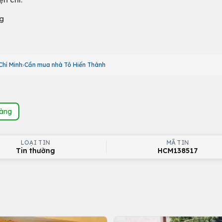
g
Chí Minh
Cần mua nhà Tô Hiến Thành
hàng
LOẠI TIN
MÃ TIN
Tin thường
HCM138517