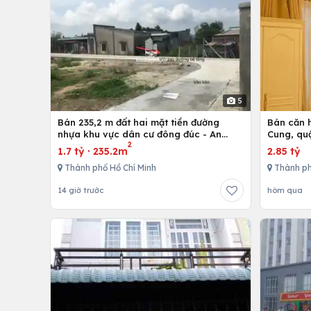
5
Bán 235,2 m đất hai mặt tiền đường
Bán căn h
nhựa khu vực dân cư đông đúc - An
Cung, qu
2
nhứt-Long Điền - Bà Rịa
1.7 tỷ
·
235.2m
2.85 tỷ
Thành phố Hồ Chí Minh
Thành ph
14 giờ trước
hôm qua