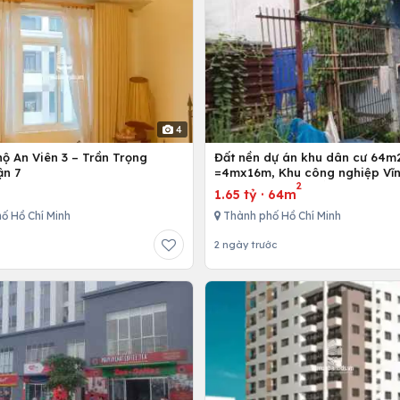
4
ộ An Viên 3 – Trần Trọng
Đất nền dự án khu dân cư 64m
ận 7
=4mx16m, Khu công nghiệp Vĩn
2
Bình Chánh, Tp. Hồ Chí Minh
1.65 tỷ
·
64m
ố Hồ Chí Minh
Thành phố Hồ Chí Minh
2 ngày trước