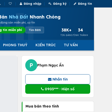
Đăng nhập
Đăng ký
Đăng tin
Bán
Nhà Đất
Nhanh Chóng
động sản miễn phí, uy tín
38K+
34
g tin miễn phí
Tìm BĐS
TIN ĐĂNG
TỈNH THÀNH
PHONG THUỶ
KIẾN TRÚC
TƯ VẤN
P
Phạm Ngọc Ẩn
Nhắn tin
0903*** · Hiện số
Mua bán theo tỉnh