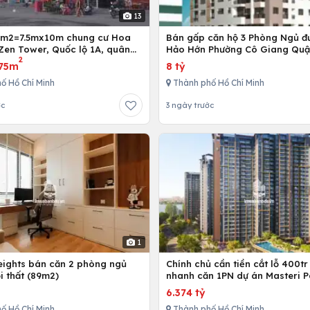
13
5m2=7.5mx10m chung cư Hoa
Bán gấp căn hộ 3 Phòng Ngủ đ
Zen Tower, Quốc lộ 1A, quân
Hảo Hớn Phường Cô Giang Quậ
2
 Chí Minh, Việt Nam
75m
8 tỷ
ố Hồ Chí Minh
Thành phố Hồ Chí Minh
ớc
3 ngày trước
1
Heights bán căn 2 phòng ngủ
Chính chủ cần tiền cắt lỗ 400tr
i thất (89m2)
nhanh căn 1PN dự án Masteri P
Place
6.374 tỷ
ố Hồ Chí Minh
Thành phố Hồ Chí Minh