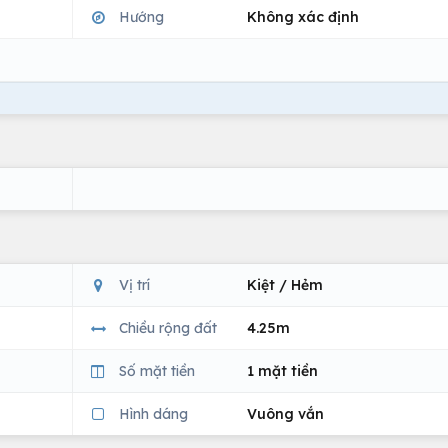
Hướng
Không xác định
Vị trí
Kiệt / Hẻm
Chiều rộng đất
4.25m
Số mặt tiền
1 mặt tiền
Hình dáng
Vuông vắn