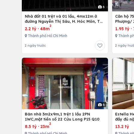
6
Nhà đất 01 trệt và 01 lầu, 4mx12m ở
Căn hộ 7
đường Nguyễn Thị Sáu, H. Hóc Môn, Tp.
Phượng/ 
2
Hồ Chí Minh
12,Tp. Hồ
2.2 tỷ
·
48m
1.95 tỷ
·
Thành phố Hồ Chí Minh
Thành ph
2 ngày trước
2 ngày trư
6
Bán nhà 3m2x9m,1 trệt 1 lầu 2PN
Estella 
1WC,mặt tiền số 22 Cửu Long P15 Q10
đầy đủ nộ
2
8.5 tỷ
·
23m
13.2 tỷ
Thành phố Hồ Chí Minh
Thành ph