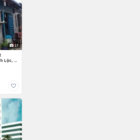
17
2
h Lộc, H.