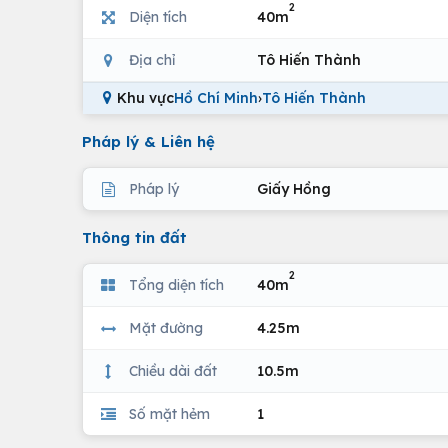
2
Diện tích
40m
Địa chỉ
Tô Hiến Thành
Khu vực
Hồ Chí Minh
›
Tô Hiến Thành
Pháp lý & Liên hệ
Pháp lý
Giấy Hồng
Thông tin đất
2
Tổng diện tích
40m
Mặt đường
4.25m
Chiều dài đất
10.5m
Số mặt hẻm
1