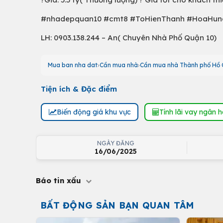
#nhadepquan10 #cmt8 #ToHienThanh #HoaHun
LH: 0903.138.244 – An( Chuyên Nhà Phố Quận 10)
Mua ban nha dat
Cần mua nhà
Cần mua nhà Thành phố Hồ 
Tiện ích & Đặc điểm
Biến động giá khu vực
Tính lãi vay ngân 
NGÀY ĐĂNG
16/06/2025
Báo tin xấu
BẤT ĐỘNG SẢN BẠN QUAN TÂM