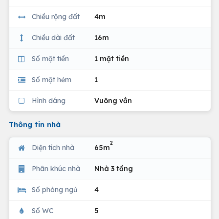
Chiều rộng đất
4m
Chiều dài đất
16m
Số mặt tiền
1 mặt tiền
Số mặt hẻm
1
Hình dáng
Vuông vắn
Thông tin nhà
2
Diện tích nhà
65m
Phân khúc nhà
Nhà 3 tầng
Số phòng ngủ
4
Số WC
5