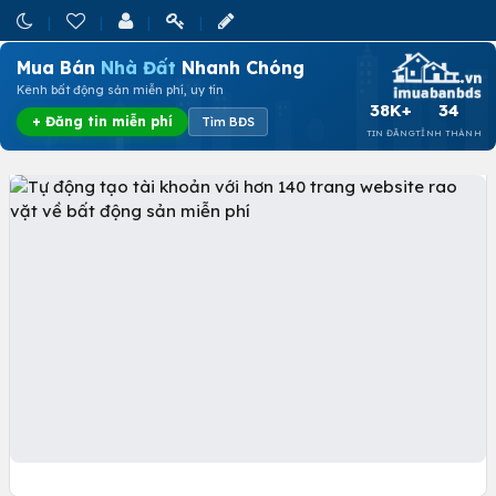
Mua Bán
Nhà Đất
Nhanh Chóng
Kênh bất động sản miễn phí, uy tín
38K+
34
+ Đăng tin miễn phí
Tìm BĐS
TIN ĐĂNG
TỈNH THÀNH