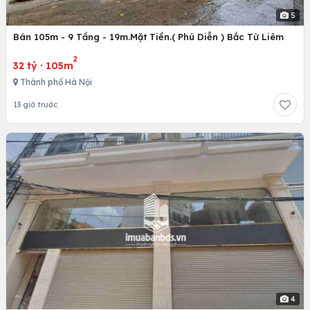
5
Bán 105m - 9 Tầng - 19m.Mặt Tiền.( Phú Diễn ) Bắc Từ Liêm
2
32 tỷ
·
105m
Thành phố Hà Nội
13 giờ trước
4