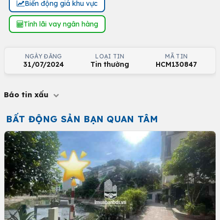
Biến động giá khu vực
Tính lãi vay ngân hàng
NGÀY ĐĂNG
LOẠI TIN
MÃ TIN
31/07/2024
Tin thường
HCM130847
Báo tin xấu
BẤT ĐỘNG SẢN BẠN QUAN TÂM