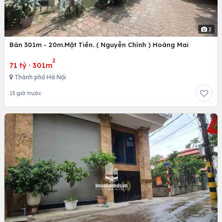
2
Bán 301m - 20m.Mặt Tiền. ( Nguyễn Chính ) Hoàng Mai
2
71 tỷ
·
301m
Thành phố Hà Nội
13 giờ trước