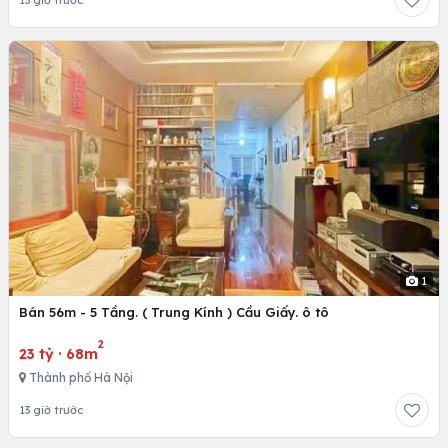
1
Bán 56m - 5 Tầng. ( Trung Kính ) Cầu Giấy. ô tô
2
23 tỷ
·
68m
Thành phố Hà Nội
13 giờ trước