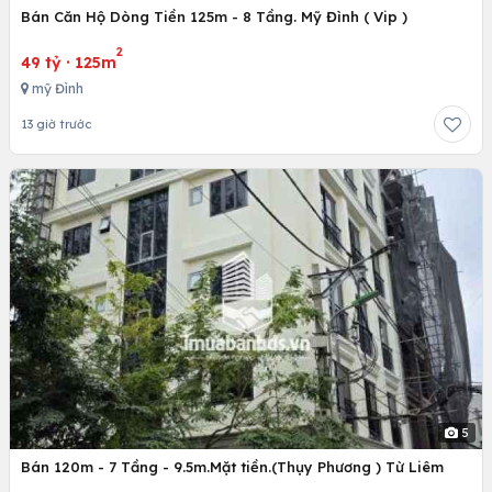
Bán Căn Hộ Dòng Tiền 125m - 8 Tầng. Mỹ Đình ( Vip )
2
49 tỷ
·
125m
mỹ Đình
13 giờ trước
5
Bán 120m - 7 Tầng - 9.5m.Mặt tiền.(Thụy Phương ) Từ Liêm