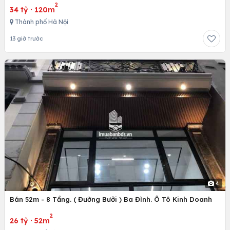
2
34 tỷ
·
120m
Thành phố Hà Nội
13 giờ trước
4
Bán 52m - 8 Tầng. ( Đường Bưởi ) Ba Đình. Ô Tô Kinh Doanh
2
26 tỷ
·
52m