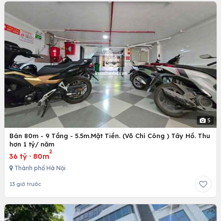
5
Bán 80m - 9 Tầng - 5.5m.Mặt Tiền. (Võ Chí Công ) Tây Hồ. Thu
hơn 1 tỷ/ năm
2
36 tỷ
·
80m
Thành phố Hà Nội
13 giờ trước