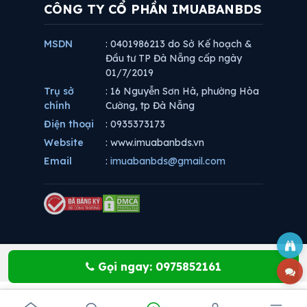
CÔNG TY CỔ PHẦN IMUABANBDS
MSDN
: 0401986213 do Sở Kế hoạch &
Đầu tư TP Đà Nẵng cấp ngày
01/7/2019
Trụ sở
: 16 Nguyễn Sơn Hà, phường Hòa
chính
Cường, tp Đà Nẵng
Điện thoại
: 0935373173
Website
: www.imuabanbds.vn
Email
:
imuabanbds@gmail.com
Gọi ngay: 0975852161