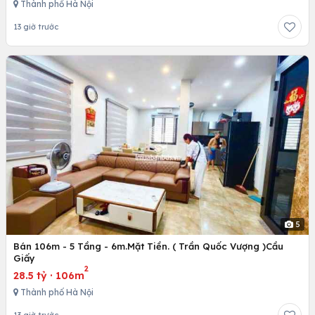
Thành phố Hà Nội
13 giờ trước
5
Bán 106m - 5 Tầng - 6m.Mặt Tiền. ( Trần Quốc Vượng )Cầu
Giấy
2
28.5 tỷ
·
106m
Thành phố Hà Nội
13 giờ trước