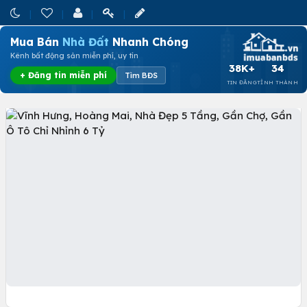
Mua Bán
Nhà Đất
Nhanh Chóng
Kênh bất động sản miễn phí, uy tín
38K+
34
+ Đăng tin miễn phí
Tìm BĐS
TIN ĐĂNG
TỈNH THÀNH