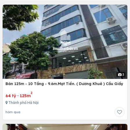
3
Bán 125m - 10 Tầng - 9.6m.Mạt Tiền. ( Dương Khuê ) Cầu Giấy
2
64 tỷ
·
125m
Thành phố Hà Nội
hôm qua