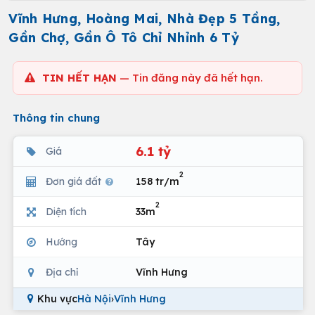
Vĩnh Hưng, Hoàng Mai, Nhà Đẹp 5 Tầng,
Gần Chợ, Gần Ô Tô Chỉ Nhỉnh 6 Tỷ
TIN HẾT HẠN
— Tin đăng này đã hết hạn.
Thông tin chung
6.1 tỷ
Giá
2
Đơn giá đất
158 tr/m
2
Diện tích
33m
Hướng
Tây
Địa chỉ
Vĩnh Hưng
Khu vực
Hà Nội
›
Vĩnh Hưng