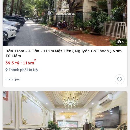
4
Bán 116m - 4 Tần - 11.2m.Mặt Tiền.( Nguyễn Cơ Thạch ) Nam
Từ Liêm
2
39.5 tỷ
·
116m
Thành phố Hà Nội
hôm qua