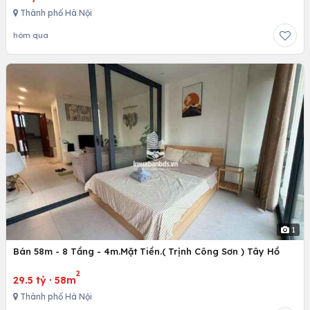
Thành phố Hà Nội
hôm qua
1
Bán 58m - 8 Tầng - 4m.Mặt Tiền.( Trịnh Công Sơn ) Tây Hồ
2
29.5 tỷ
·
58m
Thành phố Hà Nội