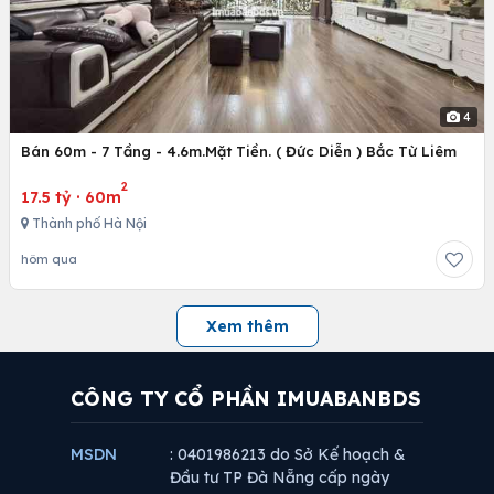
4
Bán 60m - 7 Tầng - 4.6m.Mặt Tiền. ( Đức Diễn ) Bắc Từ Liêm
2
17.5 tỷ
·
60m
Thành phố Hà Nội
hôm qua
Xem thêm
CÔNG TY CỔ PHẦN IMUABANBDS
MSDN
: 0401986213 do Sở Kế hoạch &
Đầu tư TP Đà Nẵng cấp ngày