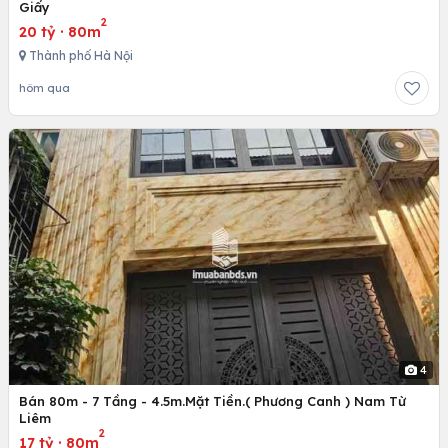
Giấy
2
20 tỷ
·
80m
Thành phố Hà Nội
hôm qua
4
Bán 80m - 7 Tầng - 4.5m.Mặt Tiền.( Phương Canh ) Nam Từ
Liêm
2
17 tỷ
·
80m