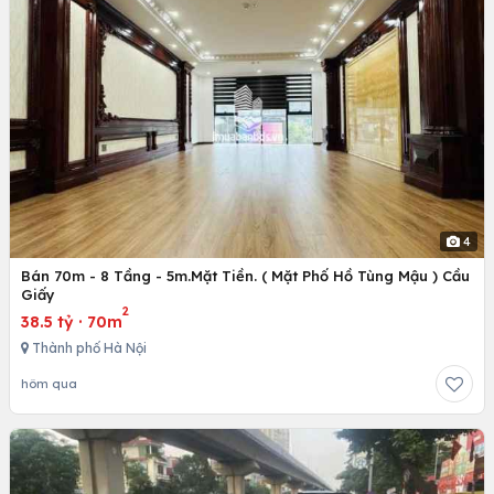
4
Bán 70m - 8 Tầng - 5m.Mặt Tiền. ( Mặt Phố Hồ Tùng Mậu ) Cầu
Giấy
2
38.5 tỷ
·
70m
Thành phố Hà Nội
hôm qua