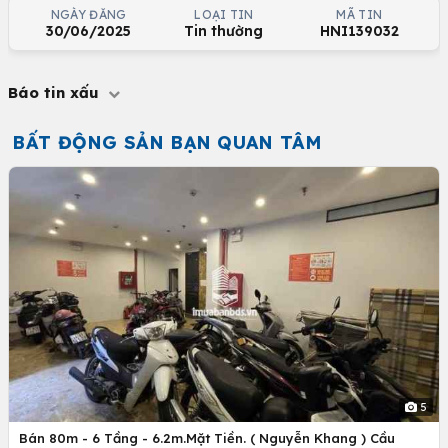
NGÀY ĐĂNG
LOẠI TIN
MÃ TIN
30/06/2025
Tin thường
HNI139032
Báo tin xấu
BẤT ĐỘNG SẢN BẠN QUAN TÂM
5
Bán 80m - 6 Tầng - 6.2m.Mặt Tiền. ( Nguyễn Khang ) Cầu