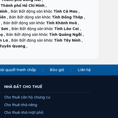
,
c
Thành phố Hồ Chí Minh
,
,
Ninh
Bán Bất động sản khác
Tỉnh Cà Mau
,
,
iên
Bán Bất động sản khác
Tỉnh Đồng Tháp
,
,
Bán Bất động sản khác
Tỉnh Khánh Hoà
,
,
 Sơn
Bán Bất động sản khác
Tỉnh Lào Cai
,
,
họ
Bán Bất động sản khác
Tỉnh Quảng Ngãi
,
,
n La
Bán Bất động sản khác
Tỉnh Tây Ninh
,
 Tuyên Quang
iải quyết tranh chấp
Báo giá
Liên hệ
NHÀ ĐẤT CHO THUÊ
Cho thuê căn hộ chung cư
Cho thuê nhà riêng
Cho thuê nhà mặt phố