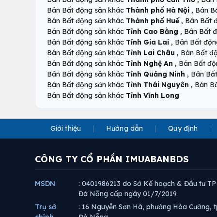
,
Bán Bất động sản khác
Thành phố Hà Nội
Bán B
,
Bán Bất động sản khác
Thành phố Huế
Bán Bất 
,
Bán Bất động sản khác
Tỉnh Cao Bằng
Bán Bất 
,
Bán Bất động sản khác
Tỉnh Gia Lai
Bán Bất độn
,
Bán Bất động sản khác
Tỉnh Lai Châu
Bán Bất đ
,
Bán Bất động sản khác
Tỉnh Nghệ An
Bán Bất độ
,
Bán Bất động sản khác
Tỉnh Quảng Ninh
Bán Bấ
,
Bán Bất động sản khác
Tỉnh Thái Nguyên
Bán B
Bán Bất động sản khác
Tỉnh Vĩnh Long
Giới thiệu
Hướng dẫn
Quy định
CÔNG TY CỔ PHẦN IMUABANBDS
MSDN
: 0401986213 do Sở Kế hoạch & Đầu tư TP
Đà Nẵng cấp ngày 01/7/2019
Trụ sở
: 16 Nguyễn Sơn Hà, phường Hòa Cường, t