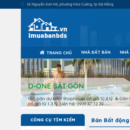
16 Nguyễn Sơn Hà, phường Hòa Cường, tp Đà Nẵng
NHÀ ĐẤT BÁN
NHÀ
TRANG CHỦ
D-ONE SÀI GÒN
Giá bán dự kiến: Shophouse có giá từ 4 tỷ & Căn 
có giá từ 1.3 tỷ. Liên hệ: 0909 47 12 39
Bán Bất động
CÔNG CỤ TÌM KIẾM