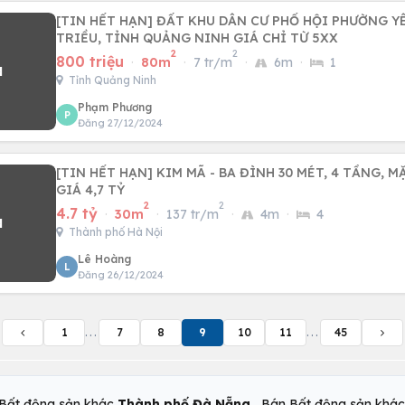
[TIN HẾT HẠN] ĐẤT KHU DÂN CƯ PHỐ HỘI PHƯỜNG Y
TRIỀU, TỈNH QUẢNG NINH GIÁ CHỈ TỪ 5XX
2
2
800 triệu
·
80m
·
7 tr/m
·
6m
·
1
Tỉnh Quảng Ninh
Phạm Phương
P
Đăng 27/12/2024
[TIN HẾT HẠN] KIM MÃ - BA ĐÌNH 30 MÉT, 4 TẦNG, M
GIÁ 4,7 TỶ
2
2
4.7 tỷ
·
30m
·
137 tr/m
·
4m
·
4
Thành phố Hà Nội
Lê Hoàng
L
Đăng 26/12/2024
1
...
7
8
9
10
11
...
45
,
Bất động sản khác
Thành phố Đà Nẵng
Bán Bất động sản khá