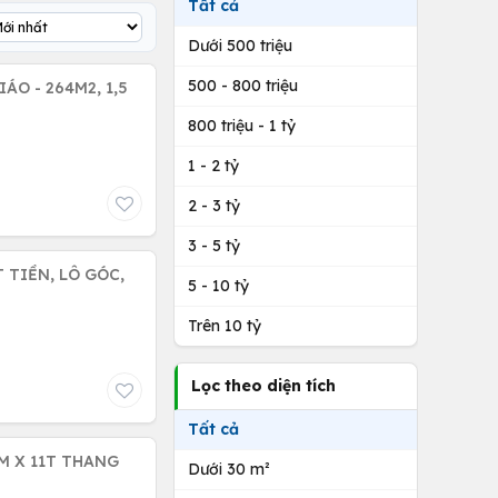
Tất cả
Dưới 500 triệu
500 - 800 triệu
ÁO - 264M2, 1,5
800 triệu - 1 tỷ
1 - 2 tỷ
2 - 3 tỷ
3 - 5 tỷ
 TIỀN, LÔ GÓC,
5 - 10 tỷ
Trên 10 tỷ
Lọc theo diện tích
Tất cả
M X 11T THANG
Dưới 30 m²