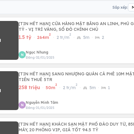
Sắp xếp:
[TIN HẾT HẠN] CỬA HÀNG MẶT BẰNG AN LINH, PHÚ GI
TỶ - VỊ TRÍ VÀNG, SỔ ĐỎ CHÍNH CHỦ
2
2
1.5 tỷ
·
264m
·
2 tr/m
·
5m
·
2
Ngọc Nhung
N
Đăng 02/01/2025
[TIN HẾT HẠN] SANG NHƯỢNG QUÁN CÀ PHÊ 10M MẶT
TIỀN THUÊ 5TR
2
2
258 triệu
·
50m
·
2 tr/m
·
5m
·
1
Nguyễn Minh Tâm
N
Đăng 01/01/2025
[TIN HẾT HẠN] KHÁCH SẠN MẶT PHỐ ĐÀO DUY TỪ, 85
MÁY, 20 PHÒNG VIP, GIÁ TỐT 94.5 TỶ