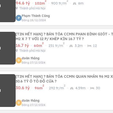
2
2
94.6 tỷ
·
102m
·
900 tr/m
·
6m
Thành phố Hà Nội
Phạm Thành Công
P
Đăng 28/12/2024
[TIN HẾT HẠN] ? BÁN TÒA CCMN PHAN ĐÌNH GIÓT -
M2 X 7 T VỚI 12 P/ KHÉP KÍN 16.7 TỶ ?
2
2
16.7 tỷ
·
60m
·
251 tr/m
·
3.2m
·
12
Thành phố Hà Nội
đoàn thắng
Đ
Đăng 27/12/2024
[TIN HẾT HẠN] ? BÁN TÒA CCMN QUAN NHÂN 96 M2 X
30.6 TỶ Ô TÔ ĐỖ CỬA ?
2
2
30.6 tỷ
·
96m
·
292 tr/m
·
4.59m
·
30
đoàn thắng
Đ
Đăng 27/12/2024