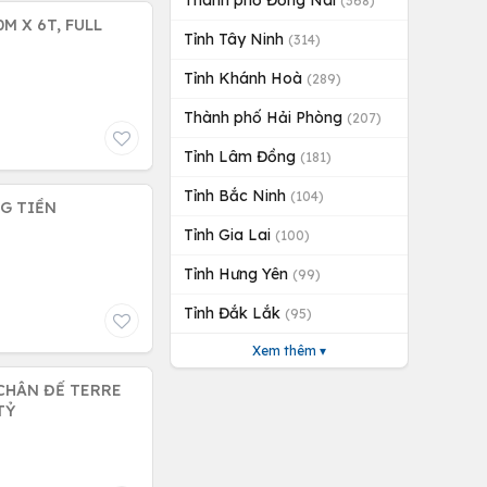
Thành phố Đồng Nai
(368)
M X 6T, FULL
Tỉnh Tây Ninh
(314)
Tỉnh Khánh Hoà
(289)
Thành phố Hải Phòng
(207)
Tỉnh Lâm Đồng
(181)
Tỉnh Bắc Ninh
(104)
NG TIỀN
Tỉnh Gia Lai
(100)
Tỉnh Hưng Yên
(99)
Tỉnh Đắk Lắk
(95)
Xem thêm ▾
(CHÂN ĐẾ TERRE
TỶ