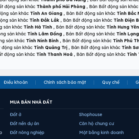
,
ất động sản khác
Thành phố Hải Phòng
Bán Bất động sản khá
,
động sản khác
Tỉnh An Giang
Bán Bất động sản khác
Tỉnh Bắc 
,
động sản khác
Tỉnh Đắk Lắk
Bán Bất động sản khác
Tỉnh Điện B
,
g sản khác
Tỉnh Hà Tĩnh
Bán Bất động sản khác
Tỉnh Hưng Yên
,
ộng sản khác
Tỉnh Lâm Đồng
Bán Bất động sản khác
Tỉnh Lạng
,
ng sản khác
Tỉnh Ninh Bình
Bán Bất động sản khác
Tỉnh Phú T
,
t động sản khác
Tỉnh Quảng Trị
Bán Bất động sản khác
Tỉnh Sơ
,
ất động sản khác
Tỉnh Thanh Hoá
Bán Bất động sản khác
Tỉnh
Điều khoản
Chính sách bảo mật
Quy chế
G
MUA BÁN NHÀ ĐẤT
Đất ở
Shophouse
Đất nền dự án
Căn hộ chung cư
p
Đất nông nghiệp
Mặt bằng kinh doanh