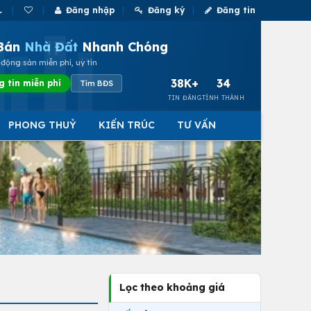
Đăng nhập
Đăng ký
Đăng tin
Bán
Nhà Đất
Nhanh Chóng
động sản miễn phí, uy tín
38K+
34
g tin miễn phí
Tìm BĐS
TIN ĐĂNG
TỈNH THÀNH
PHONG THUỶ
KIẾN TRÚC
TƯ VẤN
Lọc theo khoảng giá