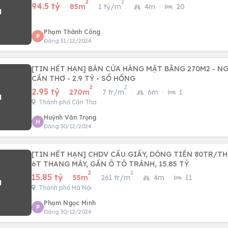
2
2
94.5 tỷ
·
85m
·
1 tỷ/m
·
4m
·
20
Phạm Thành Công
P
Đăng 31/12/2024
[TIN HẾT HẠN] BÁN CỬA HÀNG MẶT BẰNG 270M2 - N
CẦN THƠ - 2.9 TỶ - SỔ HỒNG
2
2
2.95 tỷ
·
270m
·
7 tr/m
·
6m
·
1
Thành phố Cần Thơ
Huỳnh Văn Trọng
H
Đăng 30/12/2024
[TIN HẾT HẠN] CHDV CẦU GIẤY, DÒNG TIỀN 80TR/TH
6T THANG MÁY, GẦN Ô TÔ TRÁNH, 15.85 TỶ
2
2
15.85 tỷ
·
55m
·
261 tr/m
·
4m
·
11
Thành phố Hà Nội
Phạm Ngọc Minh
P
Đăng 30/12/2024