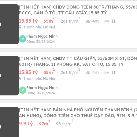
[TIN HẾT HẠN] CHDV DÒNG TIỀN 80TR/THÁNG, 55/60
PCCC, GẦN Ô TÔ, TT CẦU GIẤY, 15.85 TỶ
2
2
15.85 tỷ
·
55m
·
261 tr/m
·
4m
·
11
Thành phố Hà Nội
Phạm Ngọc Minh
P
Đăng 30/12/2024
[TIN HẾT HẠN] CHDV TT CẦU GIẤY, 55/60M X 6T, DÒ
80TR/THÁNG, 11 PHÒNG KK, SÁT Ô TÔ, 15.85 TỶ
2
2
15.85 tỷ
·
55m
·
261 tr/m
·
4m
·
11
Thành phố Hà Nội
Phạm Ngọc Minh
P
Đăng 30/12/2024
[TIN HẾT HẠN] BÁN NHÀ PHỐ NGUYỄN THANH BÌNH 
AN HƯNG), DÒNG TIỀN CHO THUÊ DẠT DÀO, 97M, 9.9 
2
2
9.9 tỷ
·
97m
·
98 tr/m