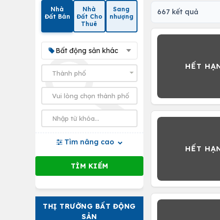
Nhà
Nhà
Sang
667 kết quả
Đất Bán
Đất Cho
nhượng
Thuê
Bất động sản khác
Tìm nâng cao
THỊ TRƯỜNG BẤT ĐỘNG
SẢN