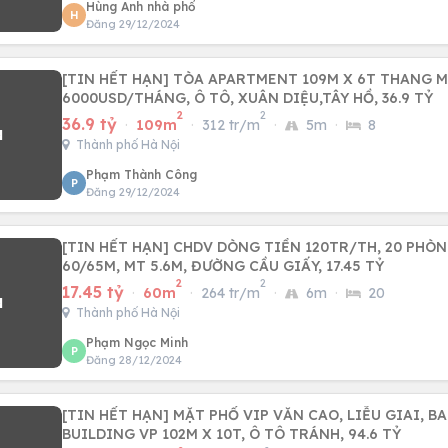
Hùng Anh nhà phố
H
Đăng 29/12/2024
[TIN HẾT HẠN] TÒA APARTMENT 109M X 6T THANG M
6000USD/THÁNG, Ô TÔ, XUÂN DIỆU,TÂY HỒ, 36.9 TỶ
2
2
36.9 tỷ
·
109m
·
312 tr/m
·
5m
·
8
Thành phố Hà Nội
Phạm Thành Công
P
Đăng 29/12/2024
[TIN HẾT HẠN] CHDV DÒNG TIỀN 120TR/TH, 20 PHÒN
60/65M, MT 5.6M, ĐƯỜNG CẦU GIẤY, 17.45 TỶ
2
2
17.45 tỷ
·
60m
·
264 tr/m
·
6m
·
20
Thành phố Hà Nội
Phạm Ngọc Minh
P
Đăng 28/12/2024
[TIN HẾT HẠN] MẶT PHỐ VIP VĂN CAO, LIỄU GIAI, B
BUILDING VP 102M X 10T, Ô TÔ TRÁNH, 94.6 TỶ