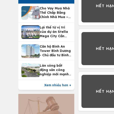
Cho Vay Mua Nhà
Thế Chấp Bằng
Chính Nhà Mua –
Lợi Ích Vay Mua
Nhà Tại
Lợi thế từ vị trí
Vietcombank
của dự án Stella
Mega City Cần
Thơ
Căn hộ Bình An
Tower Bình Dương
- Chủ đầu tư Bình
An Land
Làn sóng bất
động sản công
nghiệp mới mạnh
nhất 25 năm
Xem nhiều hơn +