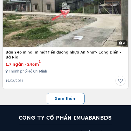
6
Bán 246 m hai m mặt tiền đường nhựa An Nhứt- Long Điền -
Bà Rịa
2
1.7 ngàn
·
246m
Thành phố Hồ Chí Minh
19/02/2026
Xem thêm
CÔNG TY CỔ PHẦN IMUABANBDS