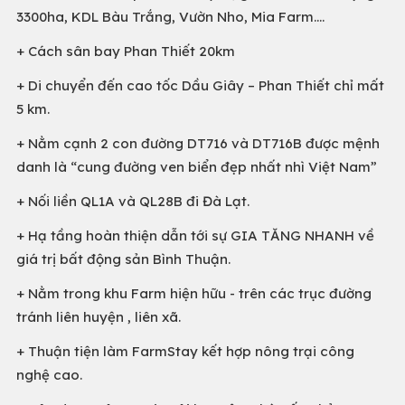
3300ha, KDL Bàu Trắng, Vườn Nho, Mia Farm....
+ Cách sân bay Phan Thiết 20km
+ Di chuyển đến cao tốc Dầu Giây – Phan Thiết chỉ mất
5 km.
+ Nằm cạnh 2 con đường DT716 và DT716B được mệnh
danh là “cung đường ven biển đẹp nhất nhì Việt Nam”
+ Nối liền QL1A và QL28B đi Đà Lạt.
+ Hạ tầng hoàn thiện dẫn tới sự GIA TĂNG NHANH về
giá trị bất động sản Bình Thuận.
+ Nằm trong khu Farm hiện hữu - trên các trục đường
tránh liên huyện , liên xã.
+ Thuận tiện làm FarmStay kết hợp nông trại công
nghệ cao.