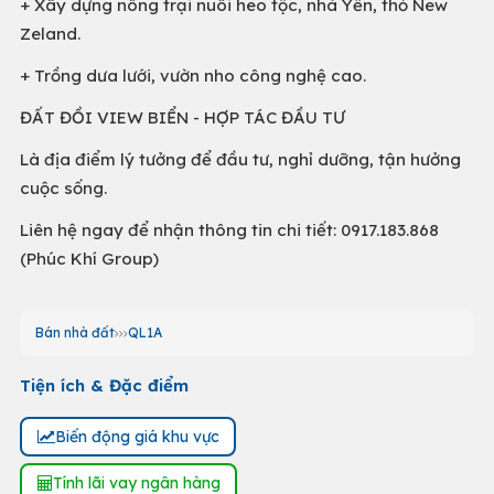
+ Xây dựng nông trại nuôi heo tộc, nhà Yến, thỏ New
Zeland.
+ Trồng dưa lưới, vườn nho công nghệ cao.
ĐẤT ĐỒI VIEW BIỂN - HỢP TÁC ĐẦU TƯ
Là địa điểm lý tưởng để đầu tư, nghỉ dưỡng, tận hưởng
cuộc sống.
Liên hệ ngay để nhận thông tin chi tiết: 0917.183.868
(Phúc Khí Group)
Bán nhà đất
QL1A
Tiện ích & Đặc điểm
Biến động giá khu vực
Tính lãi vay ngân hàng