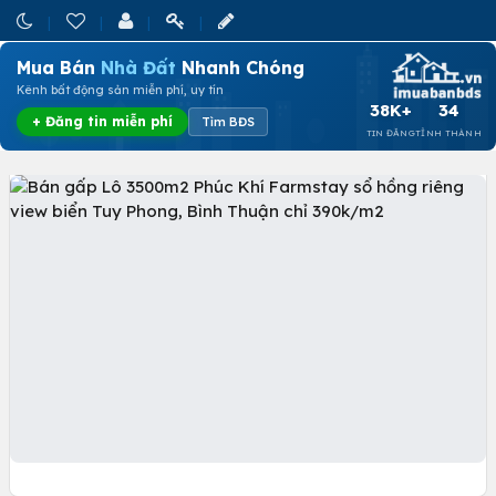
Mua Bán
Nhà Đất
Nhanh Chóng
Kênh bất động sản miễn phí, uy tín
38K+
34
+ Đăng tin miễn phí
Tìm BĐS
TIN ĐĂNG
TỈNH THÀNH