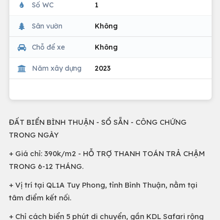
Số WC
1
Sân vườn
Không
Chỗ để xe
Không
Năm xây dựng
2023
ĐẤT BIỂN BÌNH THUẬN - SỔ SẴN - CÔNG CHỨNG
TRONG NGÀY
+ Giá chỉ: 390k/m2 - HỖ TRỢ THANH TOÁN TRẢ CHẬM
TRONG 6-12 THÁNG.
+ Vị trí tại QL1A Tuy Phong, tỉnh Bình Thuận, nằm tại
tâm điểm kết nối.
+ Chỉ cách biển 5 phút di chuyển, gần KDL Safari rộng