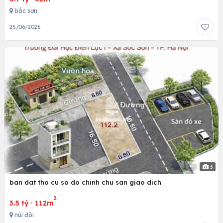
bắc sơn
25/06/2026
3
ban dat tho cu so do chinh chu san giao dich
2
3.5 tỷ
·
112m
núi đôi