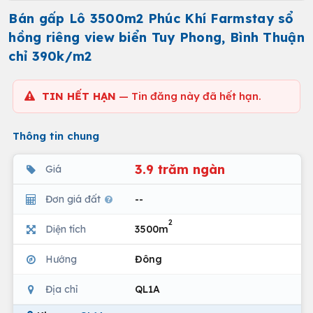
Bán gấp Lô 3500m2 Phúc Khí Farmstay sổ
hồng riêng view biển Tuy Phong, Bình Thuận
chỉ 390k/m2
TIN HẾT HẠN
— Tin đăng này đã hết hạn.
Thông tin chung
3.9 trăm ngàn
Giá
Đơn giá đất
--
2
Diện tích
3500m
Hướng
Đông
Địa chỉ
QL1A