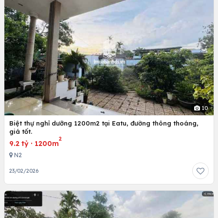
10
Biệt thự nghỉ dưỡng 1200m2 tại Eatu, đường thông thoáng,
giá tốt.
2
9.2 tỷ
·
1200m
N2
23/02/2026