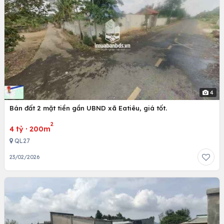
4
Bán đất 2 mặt tiền gần UBND xã Eatiêu, giá tốt.
2
4 tỷ
·
200m
QL27
23/02/2026