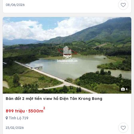
08/06/2026
4
Bán đất 2 mặt tiền view hồ Điện Tân Krong Bong
2
899 triệu
·
5500m
Tỉnh Lộ 719
23/02/2026