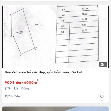
1
Bán đất view hồ cực đẹp, gần hầm sang Đà Lạt
2
900 triệu
·
6000m
Tỉnh Lâm Đồng
23/02/2026