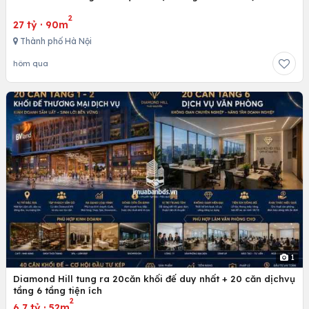
2
27 tỷ
·
90m
Thành phố Hà Nội
hôm qua
1
Diamond Hill tung ra 20căn khối đế duy nhất + 20 căn dịchvụ
tầng 6 tầng tiện ích
2
6.7 tỷ
·
52m