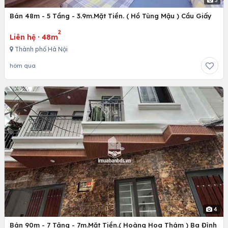
3
Bán 48m - 5 Tầng - 3.9m.Mặt Tiền. ( Hồ Tùng Mậu ) Cầu Giấy
2
Liên hệ
·
48m
Thành phố Hà Nội
hôm qua
4
Bán 90m - 7 Tâng - 7m.Mặt Tiền.( Hoàng Hoa Thám ) Ba Đình