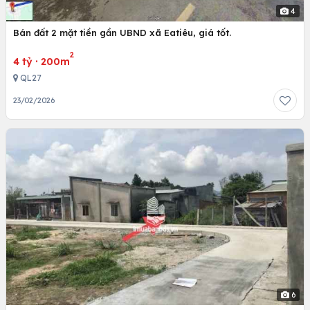
4
Bán đất 2 mặt tiền gần UBND xã Eatiêu, giá tốt.
2
4 tỷ
·
200m
QL27
23/02/2026
6