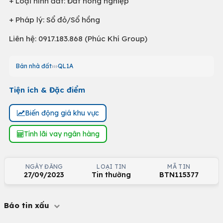
+ Loại hình đất: Đất nông nghiệp
+ Pháp lý: Sổ đỏ/Sổ hồng
Liên hệ: 0917.183.868 (Phúc Khí Group)
Bán nhà đất
QL1A
Tiện ích & Đặc điểm
Biến động giá khu vực
Tính lãi vay ngân hàng
NGÀY ĐĂNG
LOẠI TIN
MÃ TIN
27/09/2023
Tin thường
BTN115377
Báo tin xấu