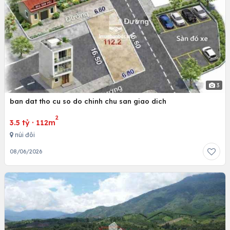
3
ban dat tho cu so do chinh chu san giao dich
2
3.5 tỷ
·
112m
núi đôi
08/06/2026