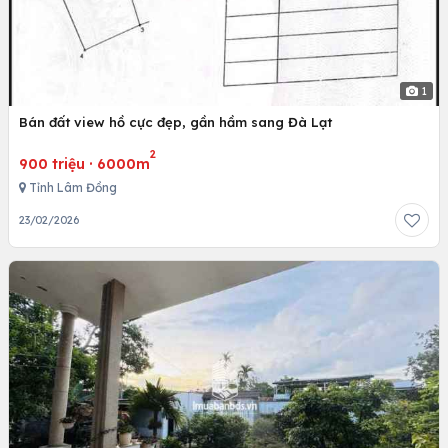
1
Bán đất view hồ cực đẹp, gần hầm sang Đà Lạt
2
900 triệu
·
6000m
Tỉnh Lâm Đồng
23/02/2026