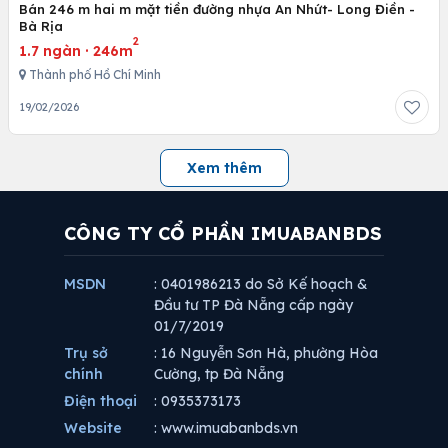
Bán 246 m hai m mặt tiền đường nhựa An Nhứt- Long Điền -
Bà Rịa
2
1.7 ngàn
·
246m
Thành phố Hồ Chí Minh
19/02/2026
Xem thêm
CÔNG TY CỔ PHẦN IMUABANBDS
MSDN
: 0401986213 do Sở Kế hoạch &
Đầu tư TP Đà Nẵng cấp ngày
01/7/2019
Trụ sở
: 16 Nguyễn Sơn Hà, phường Hòa
chính
Cường, tp Đà Nẵng
Điện thoại
: 0935373173
Website
: www.imuabanbds.vn