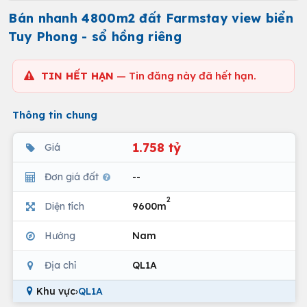
Bán nhanh 4800m2 đất Farmstay view biển
Tuy Phong - sổ hồng riêng
TIN HẾT HẠN
— Tin đăng này đã hết hạn.
Thông tin chung
1.758 tỷ
Giá
Đơn giá đất
--
2
Diện tích
9600m
Hướng
Nam
Địa chỉ
QL1A
Khu vực
›
QL1A