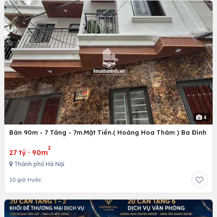
4
Bán 90m - 7 Tâng - 7m.Mặt Tiền.( Hoàng Hoa Thám ) Ba Đình
2
27 tỷ
·
90m
Thành phố Hà Nội
10 giờ trước