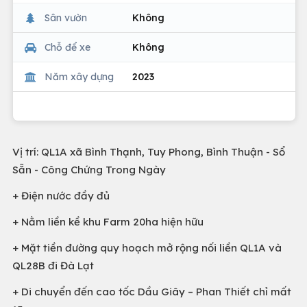
Sân vườn
Không
Chỗ để xe
Không
Năm xây dựng
2023
Vị trí: QL1A xã Bình Thạnh, Tuy Phong, Bình Thuận - Sổ
Sẵn - Công Chứng Trong Ngày
+ Điện nước đầy đủ
+ Nằm liền kề khu Farm 20ha hiện hữu
+ Mặt tiền đường quy hoạch mở rộng nối liền QL1A và
QL28B đi Đà Lạt
+ Di chuyển đến cao tốc Dầu Giây – Phan Thiết chỉ mất