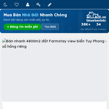
Mua Bán
Nhà Đất
Nhanh Chóng
Kênh bất động sản miễn phí, uy tín
38K+
34
+ Đăng tin miễn phí
Tìm BĐS
TIN ĐĂNG
TỈNH THÀNH