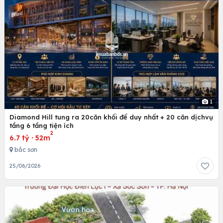
1
Diamond Hill tung ra 20căn khối đế duy nhất + 20 căn dịchvụ
tầng 6 tầng tiện ích
2
6.7 tỷ
·
52m
bắc sơn
25/06/2026