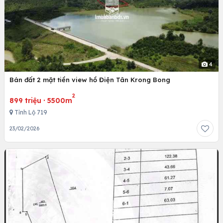
4
Bán đất 2 mặt tiền view hồ Điện Tân Krong Bong
2
899 triệu
·
5500m
Tỉnh Lộ 719
23/02/2026