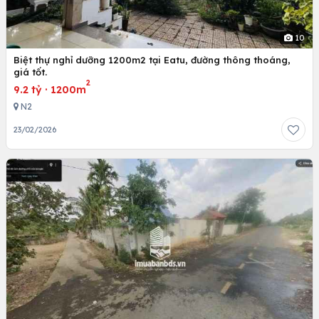
10
Biệt thự nghỉ dưỡng 1200m2 tại Eatu, đường thông thoáng,
giá tốt.
2
9.2 tỷ
·
1200m
N2
23/02/2026