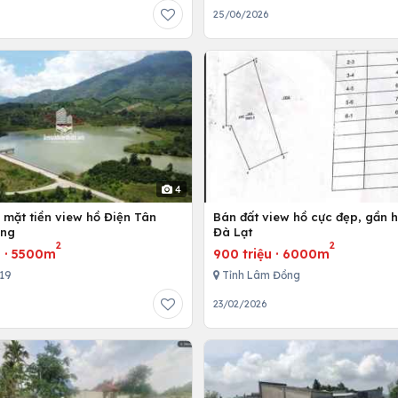
25/06/2026
4
 mặt tiền view hồ Điện Tân
Bán đất view hồ cực đẹp, gần 
ong
Đà Lạt
2
2
u
·
5500m
900 triệu
·
6000m
719
Tỉnh Lâm Đồng
23/02/2026