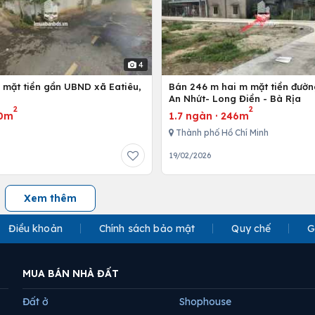
4
 mặt tiền gần UBND xã Eatiêu,
Bán 246 m hai m mặt tiền đườ
An Nhứt- Long Điền - Bà Rịa
2
2
0m
1.7 ngàn
·
246m
Thành phố Hồ Chí Minh
19/02/2026
Xem thêm
Điều khoản
Chính sách bảo mật
Quy chế
G
MUA BÁN NHÀ ĐẤT
Đất ở
Shophouse