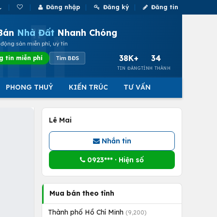
Đăng nhập
Đăng ký
Đăng tin
Bán
Nhà Đất
Nhanh Chóng
động sản miễn phí, uy tín
38K+
34
g tin miễn phí
Tìm BĐS
TIN ĐĂNG
TỈNH THÀNH
PHONG THUỶ
KIẾN TRÚC
TƯ VẤN
Lê Mai
Nhắn tin
0923*** · Hiện số
Mua bán theo tỉnh
Thành phố Hồ Chí Minh
(9,200)