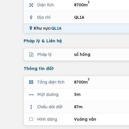
2
Diện tích
8700m
Địa chỉ
QL1A
Khu vực
›
QL1A
Pháp lý & Liên hệ
Pháp lý
sổ hồng
Thông tin đất
2
Tổng diện tích
8700m
Mặt đường
5m
Chiều dài đất
87m
Hình dáng
Vuông vắn