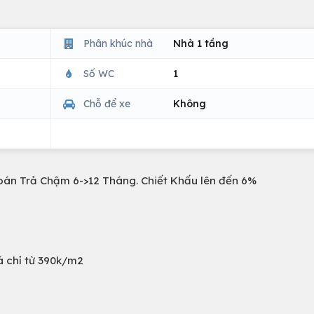
Phân khúc nhà
Nhà 1 tầng
Số WC
1
Chỗ để xe
Không
oán Trả Chậm 6->12 Tháng. Chiết Khấu lên đến 6%
á chỉ từ 390k/m2