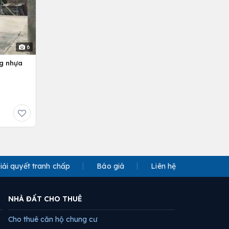
6
ng nhựa
iải quyết tranh chấp
Báo giá
Liên hệ
NHÀ ĐẤT CHO THUÊ
Cho thuê căn hộ chung cư