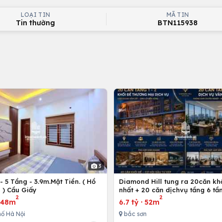
LOẠI TIN
MÃ TIN
Tin thường
BTN115938
3
 5 Tầng - 3.9m.Mặt Tiền. ( Hồ
Diamond Hill tung ra 20căn kh
 ) Cầu Giấy
nhất + 20 căn dịchvụ tầng 6 tần
2
2
ích
·
48m
6.7 tỷ
·
52m
ố Hà Nội
bắc sơn