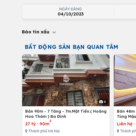
NGÀY ĐĂNG
04/10/2023
Báo tin xấu
BẤT ĐỘNG SẢN BẠN QUAN TÂM
4
Bán 90m - 7 Tâng - 7m.Mặt Tiền.( Hoàng
Bán 48m -
Hoa Thám ) Ba Đình
Tùng Mậu
2
27 tỷ
·
90m
Liên hệ
Thành phố Hà Nội
Thành ph