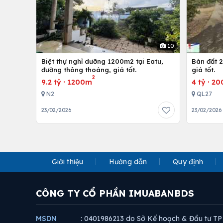
10
Biệt thự nghỉ dưỡng 1200m2 tại Eatu,
Bán đất 2
đường thông thoáng, giá tốt.
giá tốt.
2
9.2 tỷ
·
1200m
4 tỷ
·
20
N2
QL27
23/02/2026
23/02/2026
Giới thiệu
Hướng dẫn
Quy định
CÔNG TY CỔ PHẦN IMUABANBDS
MSDN
: 0401986213 do Sở Kế hoạch & Đầu tư TP