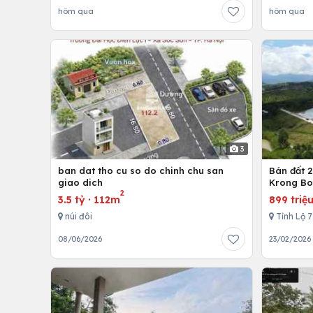
hôm qua
hôm qua
3
ban dat tho cu so do chinh chu san
Bán đất 2
giao dich
Krong B
2
3.5 tỷ
·
112m
899 triệ
núi đôi
Tỉnh Lộ 
08/06/2026
23/02/2026