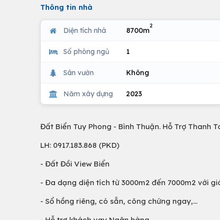
Thông tin nhà
2
Diện tích nhà
8700m
Số phòng ngủ
1
Sân vườn
Không
Năm xây dựng
2023
Đất Biển Tuy Phong - Bình Thuận. Hỗ Trợ Thanh T
LH: 0917.183.868 (PKD)
- Đất Đồi View Biển
- Đa dạng diện tích từ 3000m2 đến 7000m2 với gi
- Sổ hồng riêng, có sẵn, công chứng ngay,...
- Hỗ trợ khách vay Ngân hàng