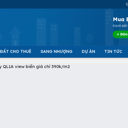
Mua 
Kênh bất 
+ Đăn
 ĐẤT CHO THUÊ
SANG NHƯỢNG
DỰ ÁN
TIN TỨC