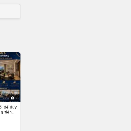
1
ối đế duy
g tiện