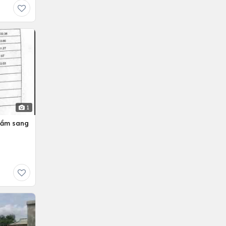
1
hầm sang