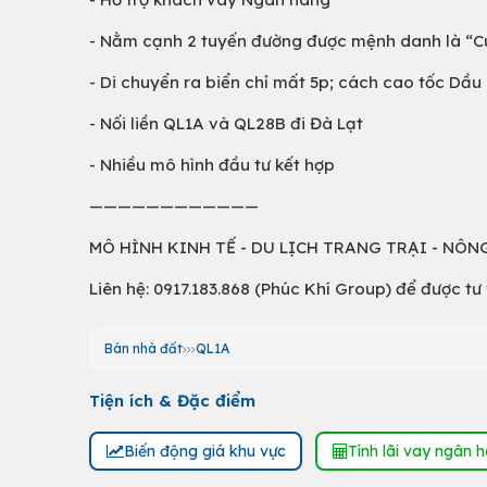
- Nằm cạnh 2 tuyến đường được mệnh danh là “C
- Di chuyển ra biển chỉ mất 5p; cách cao tốc Dầ
- Nối liền QL1A và QL28B đi Đà Lạt
- Nhiều mô hình đầu tư kết hợp
————————————
MÔ HÌNH KINH TẾ - DU LỊCH TRANG TRẠI - NÔNG
Liên hệ: 0917.183.868 (Phúc Khí Group) để được tư 
Bán nhà đất
QL1A
Tiện ích & Đặc điểm
Biến động giá khu vực
Tính lãi vay ngân 