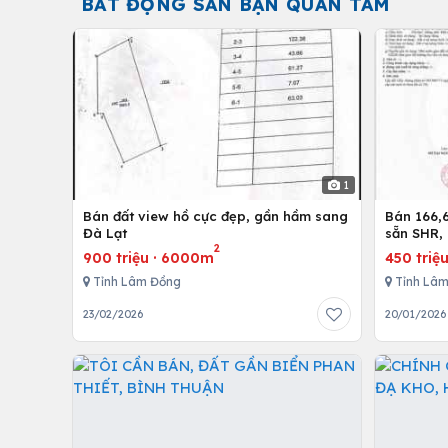
BẤT ĐỘNG SẢN BẠN QUAN TÂM
1
Bán đất view hồ cực đẹp, gần hầm sang
Bán 166,
Đà Lạt
sẵn SHR, 
2
Lh:09837
900 triệu
·
6000m
450 triệ
Tỉnh Lâm Đồng
Tỉnh Lâ
23/02/2026
20/01/2026