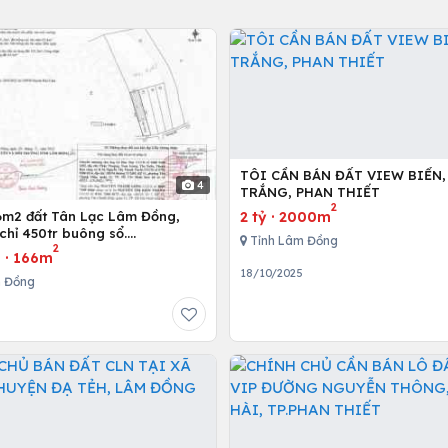
TÔI CẦN BÁN ĐẤT VIEW BIỂN,
4
TRẮNG, PHAN THIẾT
2
2 tỷ
·
2000m
6m2 đất Tân Lạc Lâm Đồng,
chỉ 450tr buông sổ.
Tỉnh Lâm Đồng
2
62203
u
·
166m
18/10/2025
m Đồng