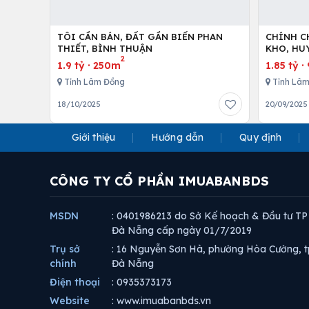
TÔI CẦN BÁN, ĐẤT GẦN BIỂN PHAN
CHÍNH C
THIẾT, BÌNH THUẬN
2
1.9 tỷ
·
250m
1.85 tỷ
·
Tỉnh Lâm Đồng
Tỉnh Lâ
18/10/2025
20/09/2025
Giới thiệu
Hướng dẫn
Quy định
CÔNG TY CỔ PHẦN IMUABANBDS
MSDN
: 0401986213 do Sở Kế hoạch & Đầu tư TP
Đà Nẵng cấp ngày 01/7/2019
Trụ sở
: 16 Nguyễn Sơn Hà, phường Hòa Cường, t
chính
Đà Nẵng
Điện thoại
: 0935373173
Website
: www.imuabanbds.vn