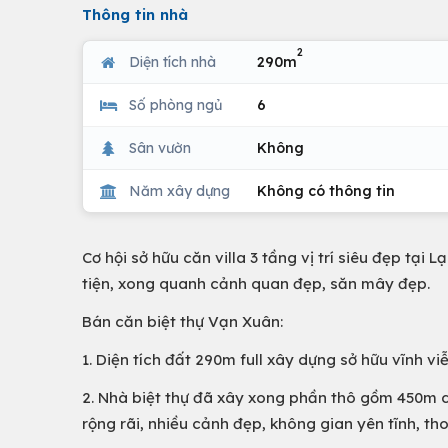
Thông tin nhà
2
Diện tích nhà
290m
Số phòng ngủ
6
Sân vườn
Không
Năm xây dựng
Không có thông tin
Cơ hội sở hữu căn villa 3 tầng vị trí siêu đẹp tại
tiện, xong quanh cảnh quan đẹp, săn mây đẹp.
Bán căn biệt thự Vạn Xuân:
1. Diện tích đất 290m full xây dựng sở hữu vĩnh vi
2. Nhà biệt thự đã xây xong phần thô gồm 450m d
rộng rãi, nhiều cảnh đẹp, không gian yên tĩnh, th