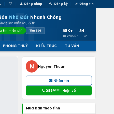
Đăng nhập
Đăng ký
Đăng tin
Bán
Nhà Đất
Nhanh Chóng
động sản miễn phí, uy tín
38K+
34
g tin miễn phí
Tìm BĐS
TIN ĐĂNG
TỈNH THÀNH
PHONG THUỶ
KIẾN TRÚC
TƯ VẤN
N
Nguyen Thuan
Nhắn tin
0869*** · Hiện số
Mua bán theo tỉnh