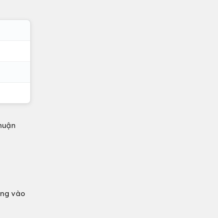
thuận
ờng vào