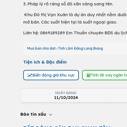
3. Pháp lý rõ ràng sổ đỏ sãn sàng sang tên.
Khu Đô thị Vạn Xuân là dự án duy nhất nằm dưới 
mở bán. Các suất hiện tại là suất ngoại giao.
Liên hệ: 0869189289 Em Thuấn chuyên BĐS du lịch
Mua ban nha dat
Tỉnh Lâm Đồng
Lang Biang
Tiện ích & Đặc điểm
Biến động giá khu vực
Tính lãi vay ngân 
NGÀY ĐĂNG
11/10/2024
Báo tin xấu