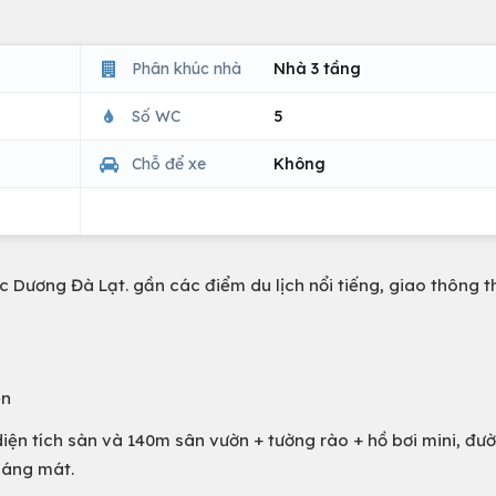
Phân khúc nhà
Nhà 3 tầng
Số WC
5
Chỗ để xe
Không
 Lạc Dương Đà Lạt. gần các điểm du lịch nổi tiếng, giao thông 
ễn
iện tích sàn và 140m sân vườn + tường rào + hồ bơi mini, đư
oáng mát.