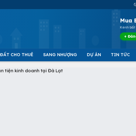
Mua 
Kênh bất 
+ Đăn
 ĐẤT CHO THUÊ
SANG NHƯỢNG
DỰ ÁN
TIN TỨC