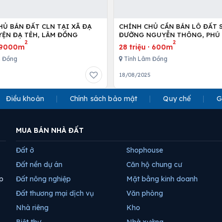
HỦ BÁN ĐẤT CLN TẠI XÃ ĐẠ
CHÍNH CHỦ CẦN BÁN LÔ ĐẤT S
KHO, HUYỆN ĐẠ TẺH, LÂM ĐỒNG
ĐƯỜNG NGUYỄN THÔNG, PHÚ 
2
2
TP.PHAN THIẾT
9000m
28 triệu
·
600m
m Đồng
Tỉnh Lâm Đồng
18/08/2025
Điều khoản
Chính sách bảo mật
Quy chế
G
MUA BÁN NHÀ ĐẤT
Đất ở
Shophouse
Đất nền dự án
Căn hộ chung cư
p
Đất nông nghiệp
Mặt bằng kinh doanh
Đất thương mại dịch vụ
Văn phòng
Nhà riêng
Kho