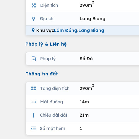
2
Diện tích
290m
Địa chỉ
Lang Biang
Khu vực
Lâm Đồng
›
Lang Biang
Pháp lý & Liên hệ
Pháp lý
Sổ Đỏ
Thông tin đất
2
Tổng diện tích
290m
Mặt đường
14m
Chiều dài đất
21m
Số mặt hẻm
1