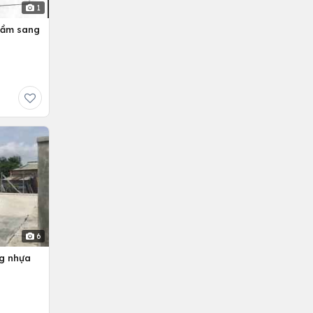
1
hầm sang
6
ng nhựa