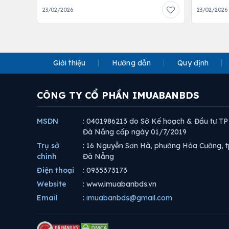
23/02/2026
23/02/2026
Giới thiệu
Hướng dẫn
Quy định
CÔNG TY CỔ PHẦN IMUABANBDS
MSDN
: 0401986213 do Sở Kế hoạch & Đầu tư TP
Đà Nẵng cấp ngày 01/7/2019
Trụ sở
: 16 Nguyễn Sơn Hà, phường Hòa Cường, t
chính
Đà Nẵng
Điện thoại
: 0935373173
Website
: www.imuabanbds.vn
Email
:
imuabanbds@gmail.com