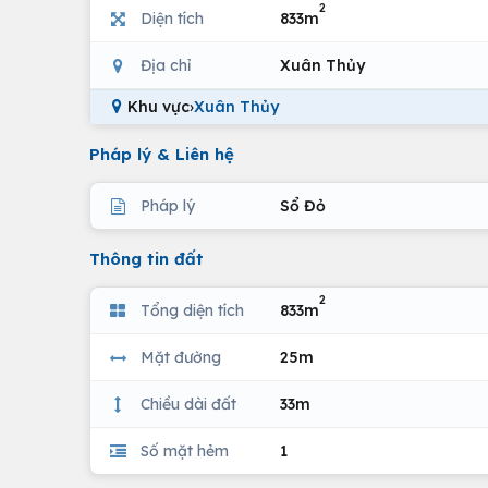
2
Diện tích
833m
Địa chỉ
Xuân Thủy
Khu vực
›
Xuân Thủy
Pháp lý & Liên hệ
Pháp lý
Sổ Đỏ
Thông tin đất
2
Tổng diện tích
833m
Mặt đường
25m
Chiều dài đất
33m
Số mặt hẻm
1