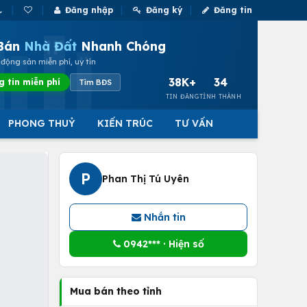
Đăng nhập
Đăng ký
Đăng tin
Bán
Nhà Đất
Nhanh Chóng
động sản miễn phí, uy tín
38K+
34
g tin miễn phí
Tìm BĐS
TIN ĐĂNG
TỈNH THÀNH
PHONG THUỶ
KIẾN TRÚC
TƯ VẤN
P
Phan Thị Tú Uyên
Nhắn tin
0942*** · Hiện số
Mua bán theo tỉnh