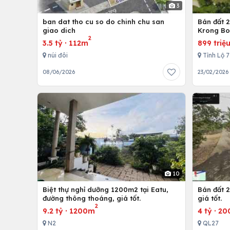
3
ban dat tho cu so do chinh chu san
Bán đất 2
giao dich
Krong B
2
3.5 tỷ
·
112m
899 triệ
núi đôi
Tỉnh Lộ 
08/06/2026
23/02/2026
10
Biệt thự nghỉ dưỡng 1200m2 tại Eatu,
Bán đất 2
đường thông thoáng, giá tốt.
giá tốt.
2
9.2 tỷ
·
1200m
4 tỷ
·
20
N2
QL27