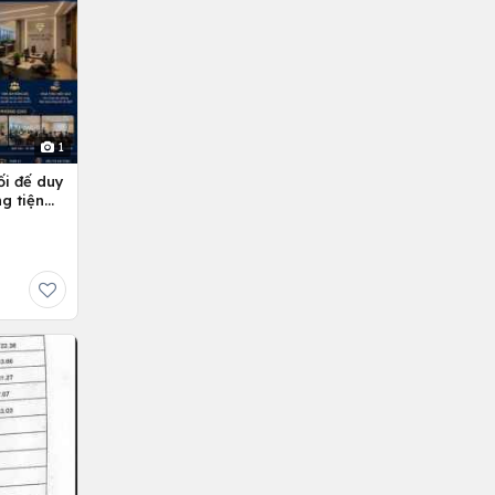
1
ối đế duy
g tiện