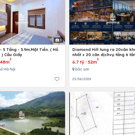
3
 5 Tầng - 3.9m.Mặt Tiền. ( Hồ
Diamond Hill tung ra 20căn kh
 ) Cầu Giấy
nhất + 20 căn dịchvụ tầng 6 tần
2
2
ích
·
48m
6.7 tỷ
·
52m
ố Hà Nội
bắc sơn
25/06/2026