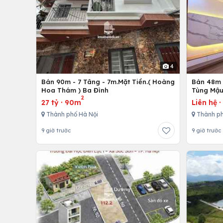
4
Bán 90m - 7 Tâng - 7m.Mặt Tiền.( Hoàng
Bán 48m -
Hoa Thám ) Ba Đình
Tùng Mậu
2
27 tỷ
·
90m
Liên hệ
Thành phố Hà Nội
Thành ph
9 giờ trước
9 giờ trước