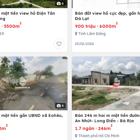
4
 mặt tiền view hồ Điện Tân
Bán đất view hồ cực đẹp, gần 
ong
Đà Lạt
2
2
u
·
5500m
900 triệu
·
6000m
719
Tỉnh Lâm Đồng
23/02/2026
4
 mặt tiền gần UBND xã Eatiêu,
Bán 246 m hai m mặt tiền đườ
An Nhứt- Long Điền - Bà Rịa
2
2
0m
1.7 ngàn
·
246m
Thành phố Hồ Chí Minh