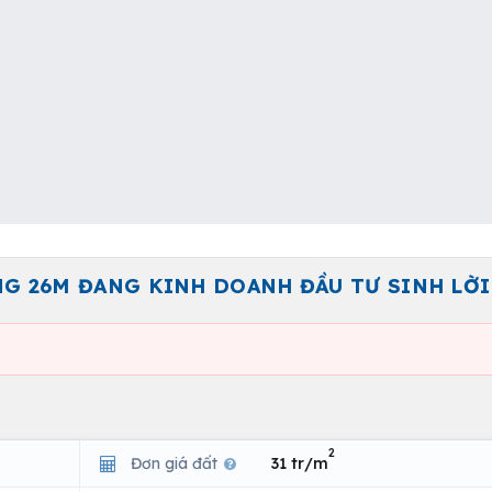
NG 26M ĐANG KINH DOANH ĐẦU TƯ SINH LỜI
2
Đơn giá đất
31 tr/m