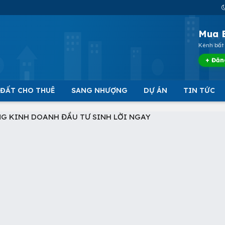
Mua 
Kênh bất 
+ Đăn
 ĐẤT CHO THUÊ
SANG NHƯỢNG
DỰ ÁN
TIN TỨC