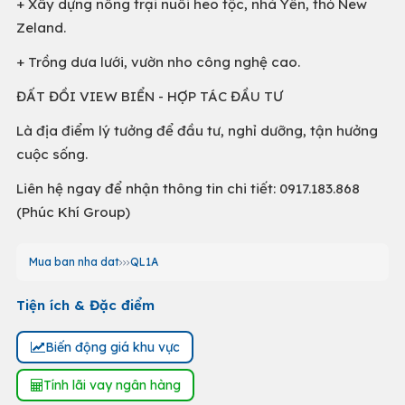
+ Xây dựng nông trại nuôi heo tộc, nhà Yến, thỏ New
Zeland.
+ Trồng dưa lưới, vườn nho công nghệ cao.
ĐẤT ĐỒI VIEW BIỂN - HỢP TÁC ĐẦU TƯ
Là địa điểm lý tưởng để đầu tư, nghỉ dưỡng, tận hưởng
cuộc sống.
Liên hệ ngay để nhận thông tin chi tiết: 0917.183.868
(Phúc Khí Group)
Mua ban nha dat
QL1A
Tiện ích & Đặc điểm
Biến động giá khu vực
Tính lãi vay ngân hàng