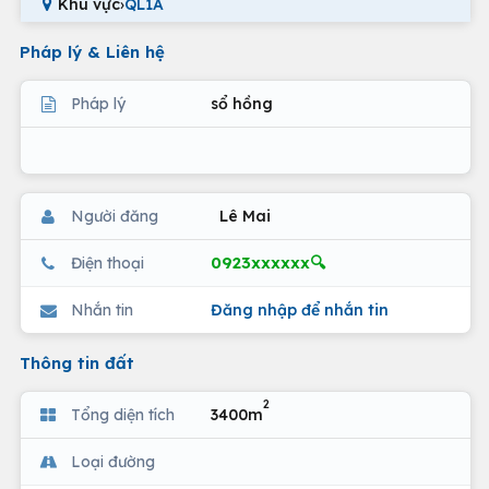
Khu vực
›
QL1A
Pháp lý & Liên hệ
Pháp lý
sổ hồng
Người đăng
Lê Mai
0923xxxxxx🔍
Điện thoại
Nhắn tin
Đăng nhập để nhắn tin
Thông tin đất
2
Tổng diện tích
3400m
Loại đường