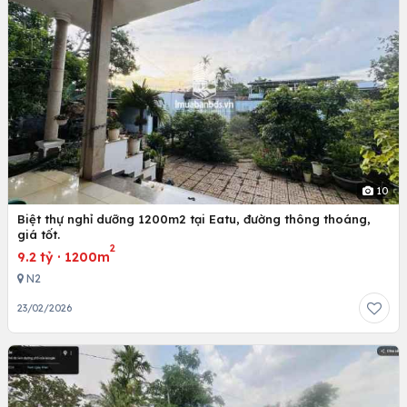
10
Biệt thự nghỉ dưỡng 1200m2 tại Eatu, đường thông thoáng,
giá tốt.
2
9.2 tỷ
·
1200m
N2
23/02/2026