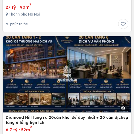
2
27 tỷ
·
90m
Thành phố Hà Nội
30 phút trước
1
Diamond Hill tung ra 20căn khối đế duy nhất + 20 căn dịchvụ
tầng 6 tầng tiện ích
2
6.7 tỷ
·
52m