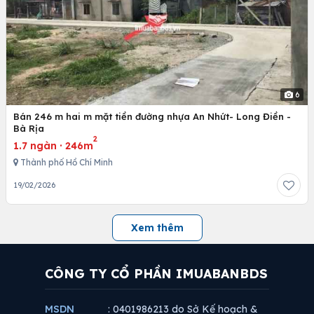
6
Bán 246 m hai m mặt tiền đường nhựa An Nhứt- Long Điền -
Bà Rịa
2
1.7 ngàn
·
246m
Thành phố Hồ Chí Minh
19/02/2026
Xem thêm
CÔNG TY CỔ PHẦN IMUABANBDS
MSDN
: 0401986213 do Sở Kế hoạch &