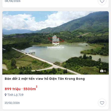
08/06/2026
4
Bán đất 2 mặt tiền view hồ Điện Tân Krong Bong
2
899 triệu
·
5500m
Tỉnh Lộ 719
23/02/2026