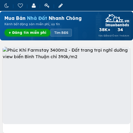
Mua Bán
Nhà Đất
Nhanh Chóng
Kênh bất động sản miễn phí, uy tín
38K+
34
+ Đăng tin miễn phí
Tìm BĐS
TIN ĐĂNG
TỈNH THÀNH