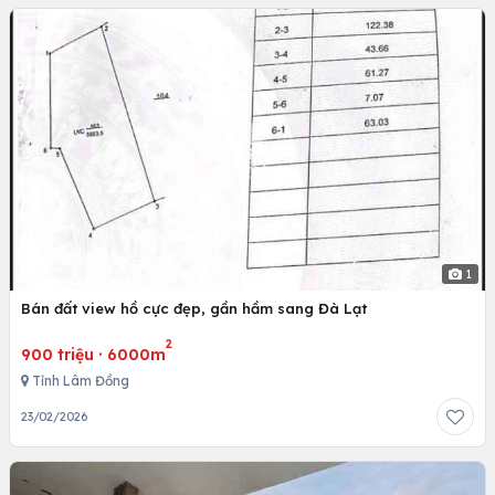
1
Bán đất view hồ cực đẹp, gần hầm sang Đà Lạt
2
900 triệu
·
6000m
Tỉnh Lâm Đồng
23/02/2026