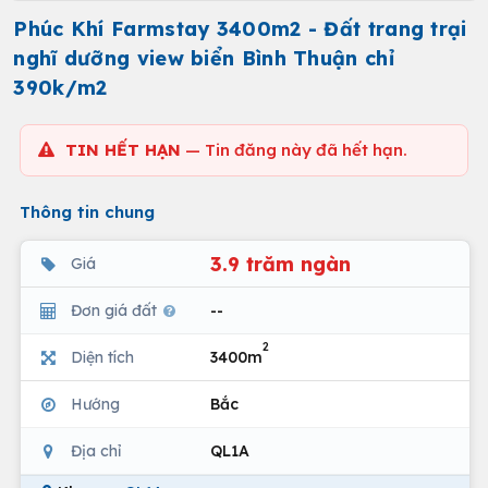
Phúc Khí Farmstay 3400m2 - Đất trang trại
nghĩ dưỡng view biển Bình Thuận chỉ
390k/m2
TIN HẾT HẠN
— Tin đăng này đã hết hạn.
Thông tin chung
3.9 trăm ngàn
Giá
Đơn giá đất
--
2
Diện tích
3400m
Hướng
Bắc
Địa chỉ
QL1A