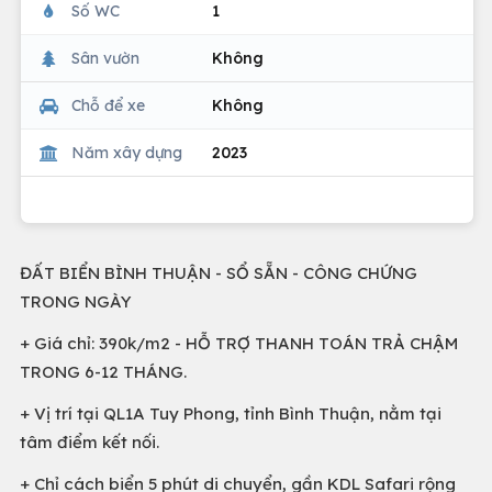
Số WC
1
Sân vườn
Không
Chỗ để xe
Không
Năm xây dựng
2023
ĐẤT BIỂN BÌNH THUẬN - SỔ SẴN - CÔNG CHỨNG
TRONG NGÀY
+ Giá chỉ: 390k/m2 - HỖ TRỢ THANH TOÁN TRẢ CHẬM
TRONG 6-12 THÁNG.
+ Vị trí tại QL1A Tuy Phong, tỉnh Bình Thuận, nằm tại
tâm điểm kết nối.
+ Chỉ cách biển 5 phút di chuyển, gần KDL Safari rộng