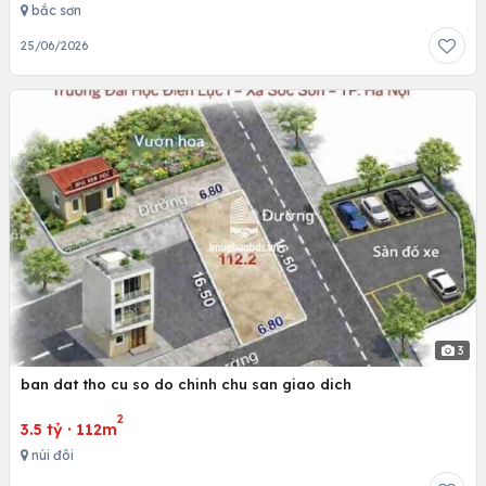
bắc sơn
25/06/2026
3
ban dat tho cu so do chinh chu san giao dich
2
3.5 tỷ
·
112m
núi đôi