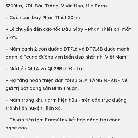
3300ha, KDL Bàu Trắng, Vườn Nho, Mia Farm....
+ Cách sân bay Phan Thiết 20km
+ Di chuyển đến cao tốc Dầu Giây – Phan Thiết chỉ mất
5 km.
+ Nằm cạnh 2 con đường DT716 và DT716B được mệnh
danh là “cung đường ven biển đẹp nhất nhì Việt Nam”
+ Nối liền QL1A và QL28B đi Đà Lạt.
+ Hạ tầng hoàn thiện dẫn tới sự GIA TĂNG NHANH về
giá trị bất động sản Bình Thuận.
+ Nằm trong khu Farm hiện hữu - trên các trục đường
tránh liên huyện , liên xã.
+ Thuận tiện làm FarmStay kết hợp nông trại công
nghệ cao.