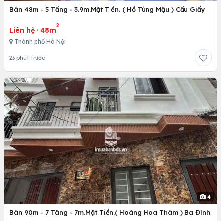
Bán 48m - 5 Tầng - 3.9m.Mặt Tiền. ( Hồ Tùng Mậu ) Cầu Giấy
2
Liên hệ
·
48m
Thành phố Hà Nội
23 phút trước
4
Bán 90m - 7 Tâng - 7m.Mặt Tiền.( Hoàng Hoa Thám ) Ba Đình