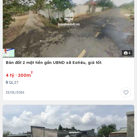
4
Bán đất 2 mặt tiền gần UBND xã Eatiêu, giá tốt.
2
4 tỷ
·
200m
QL27
23/02/2026