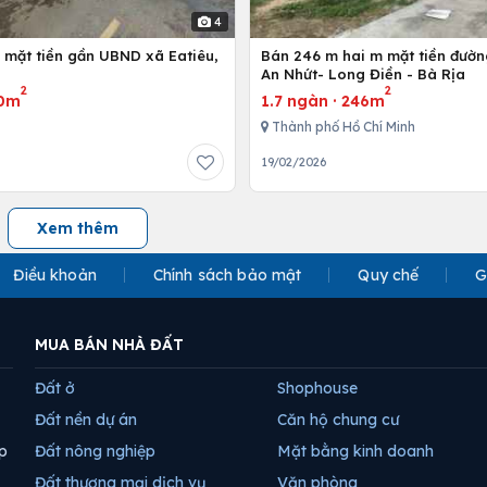
4
 mặt tiền gần UBND xã Eatiêu,
Bán 246 m hai m mặt tiền đườ
An Nhứt- Long Điền - Bà Rịa
2
2
0m
1.7 ngàn
·
246m
Thành phố Hồ Chí Minh
19/02/2026
Xem thêm
Điều khoản
Chính sách bảo mật
Quy chế
G
MUA BÁN NHÀ ĐẤT
Đất ở
Shophouse
Đất nền dự án
Căn hộ chung cư
p
Đất nông nghiệp
Mặt bằng kinh doanh
Đất thương mại dịch vụ
Văn phòng