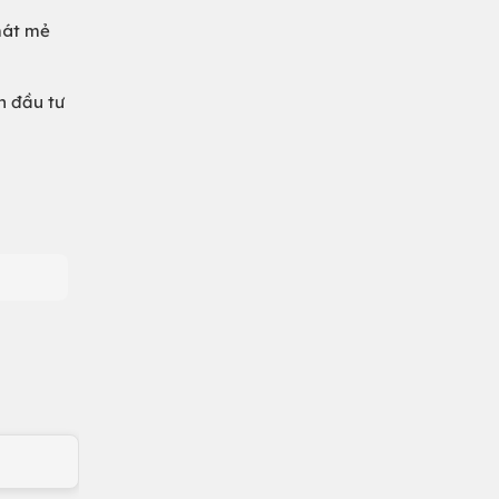
mát mẻ
n đầu tư