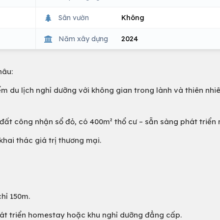
Sân vườn
Không
Năm xây dựng
2024
hâu:
m du lịch nghỉ dưỡng với không gian trong lành và thiên nhi
 đất công nhận sổ đỏ, có 400m² thổ cư – sẵn sàng phát triển 
khai thác giá trị thương mại.
hỉ 150m.
hát triển homestay hoặc khu nghỉ dưỡng đẳng cấp.