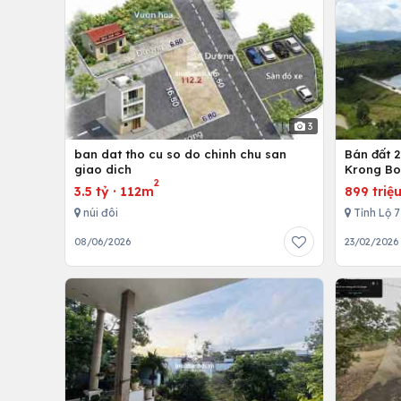
3
ban dat tho cu so do chinh chu san
Bán đất 2
giao dich
Krong B
2
3.5 tỷ
·
112m
899 triệ
núi đôi
Tỉnh Lộ 
08/06/2026
23/02/2026