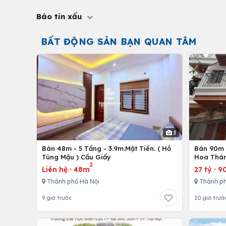
Báo tin xấu
BẤT ĐỘNG SẢN BẠN QUAN TÂM
3
Bán 48m - 5 Tầng - 3.9m.Mặt Tiền. ( Hồ
Bán 90m 
Tùng Mậu ) Cầu Giấy
Hoa Thám
2
Liên hệ
·
48m
27 tỷ
·
9
Thành phố Hà Nội
Thành ph
9 giờ trước
10 giờ trướ