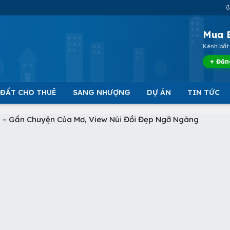
Mua 
Kênh bất 
+ Đăn
 ĐẤT CHO THUÊ
SANG NHƯỢNG
DỰ ÁN
TIN TỨC