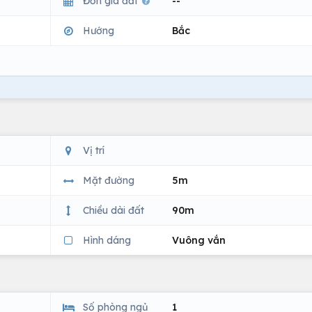
Đơn giá đất
--
Hướng
Bắc
Vị trí
Mặt đường
5m
Chiều dài đất
90m
Hình dáng
Vuông vắn
Số phòng ngủ
1