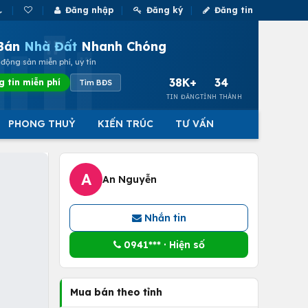
Đăng nhập
Đăng ký
Đăng tin
Bán
Nhà Đất
Nhanh Chóng
động sản miễn phí, uy tín
38K+
34
g tin miễn phí
Tìm BĐS
TIN ĐĂNG
TỈNH THÀNH
PHONG THUỶ
KIẾN TRÚC
TƯ VẤN
A
An Nguyễn
Nhắn tin
0941*** · Hiện số
Mua bán theo tỉnh