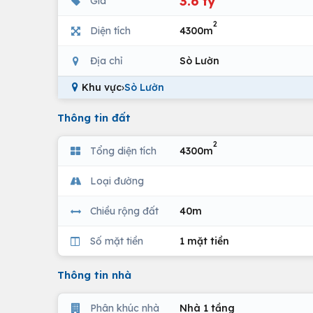
3.6 tỷ
Giá
2
Diện tích
4300m
Địa chỉ
Sò Lườn
Khu vực
›
Sò Lườn
Thông tin đất
2
Tổng diện tích
4300m
Loại đường
Chiều rộng đất
40m
Số mặt tiền
1 mặt tiền
Thông tin nhà
Phân khúc nhà
Nhà 1 tầng