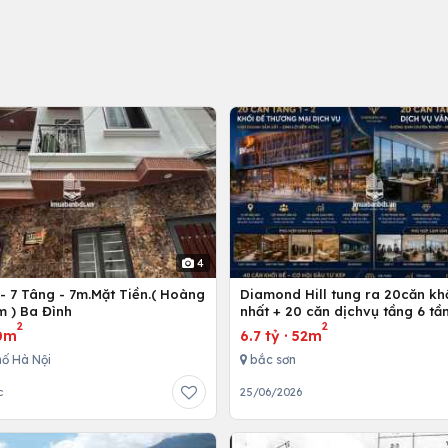
4
- 7 Tâng - 7m.Mặt Tiền.( Hoàng
Diamond Hill tung ra 20căn kh
 ) Ba Đình
nhất + 20 căn dịchvụ tầng 6 tần
2
2
ích
0m
6.7 tỷ
·
52m
ố Hà Nội
bắc sơn
c
25/06/2026