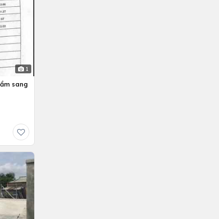
1
hầm sang