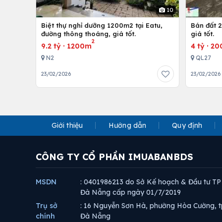
10
Biệt thự nghỉ dưỡng 1200m2 tại Eatu,
Bán đất 2
đường thông thoáng, giá tốt.
giá tốt.
2
9.2 tỷ
·
1200m
4 tỷ
·
20
N2
QL27
23/02/2026
23/02/2026
Giới thiệu
Hướng dẫn
Quy định
CÔNG TY CỔ PHẦN IMUABANBDS
MSDN
: 0401986213 do Sở Kế hoạch & Đầu tư TP
Đà Nẵng cấp ngày 01/7/2019
Trụ sở
: 16 Nguyễn Sơn Hà, phường Hòa Cường, t
chính
Đà Nẵng