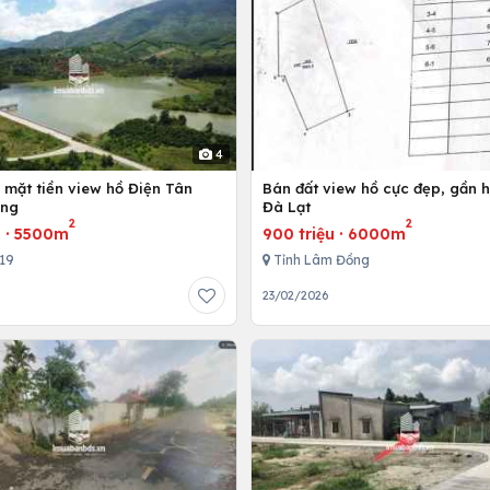
4
 mặt tiền view hồ Điện Tân
Bán đất view hồ cực đẹp, gần 
ong
Đà Lạt
2
2
u
·
5500m
900 triệu
·
6000m
719
Tỉnh Lâm Đồng
23/02/2026