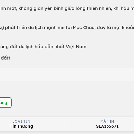
nh mát, không gian yên bình giữa lòng thiên nhiên, khí hậu 
sự phát triển du lịch mạnh mẽ tại Mộc Châu, đây là một khoả
vùng đất du lịch hấp dẫn nhất Việt Nam.
 đất!
hàng
LOẠI TIN
MÃ TIN
Tin thường
SLA135671