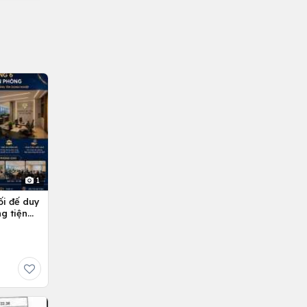
1
ối đế duy
g tiện