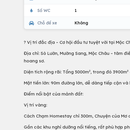
Số WC
1
Chỗ để xe
Không
? Vị trí đắc địa – Cơ hội đầu tư tuyệt vời tại Mộc C
Địa chỉ: Sò Lườn, Mường Sang, Mộc Châu – tâm điể
hoang sơ.
Diện tích rộng rãi: Tổng 5000m², trong đó 3900m²
Mặt tiền lớn: 90m đường lớn, dễ dàng tiếp cận và 
Điểm nổi bật của mảnh đất:
Vị trí vàng:
Cách Chạm Homestay chỉ 300m, Chuyện của Mơ c
Gần các khu nghỉ dưỡng nổi tiếng, rất phù hợp p