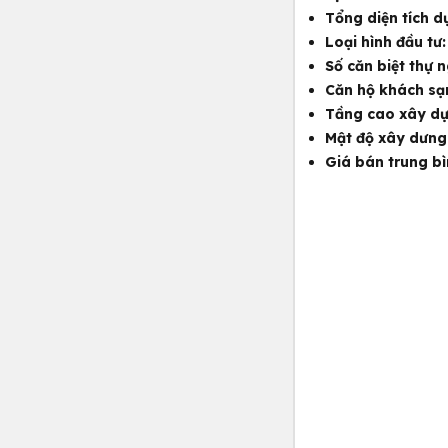
Tổng diện tích d
Loại hình đầu tư
Số căn biệt thự 
Căn hộ khách sạ
Tầng cao xây d
Mật độ xây dưng
Giá bán trung bì