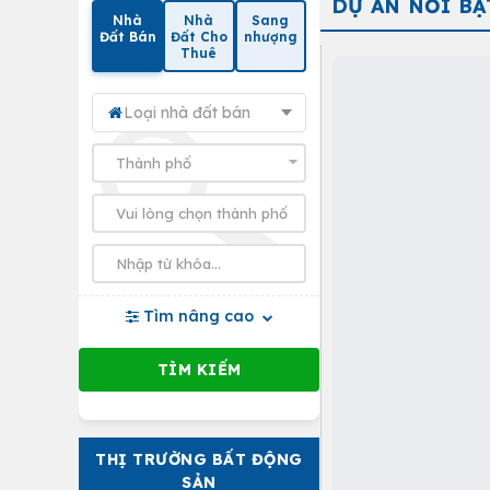
DỰ ÁN NỔI BẬ
Nhà
Nhà
Sang
Đất Bán
Đất Cho
nhượng
Thuê
Loại nhà đất bán
Tìm nâng cao
THỊ TRƯỜNG BẤT ĐỘNG
SẢN