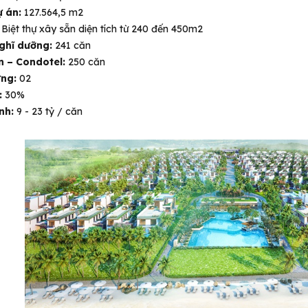
ự án:
127.564,5 m2
:
Biệt thự xây sẵn diện tích từ 240 đến 450m2
nghĩ dưỡng:
241 căn
n – Condotel:
250 căn
ựng:
02
:
30%
nh:
9 - 23 tỷ / căn