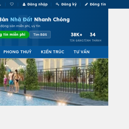
Đăng nhập
Đăng ký
Đăng tin
Bán
Nhà Đất
Nhanh Chóng
động sản miễn phí, uy tín
38K+
34
g tin miễn phí
Tìm BĐS
TIN ĐĂNG
TỈNH THÀNH
PHONG THUỶ
KIẾN TRÚC
TƯ VẤN