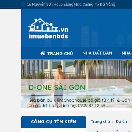
16 Nguyễn Sơn Hà, phường Hòa Cường, tp Đà Nẵng
NHÀ ĐẤT BÁN
NHÀ
TRANG CHỦ
D-ONE SÀI GÒN
Giá bán dự kiến: Shophouse có giá từ 4 tỷ & Căn 
có giá từ 1.3 tỷ. Liên hệ: 0909 47 12 39
CÔNG CỤ TÌM KIẾM
Trang chủ
›
Dự án
›