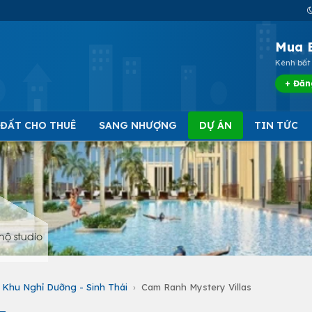
Mua 
Kênh bất 
+ Đăn
 ĐẤT CHO THUÊ
SANG NHƯỢNG
DỰ ÁN
TIN TỨC
hộ studio
Khu Nghỉ Dưỡng - Sinh Thái
›
Cam Ranh Mystery Villas