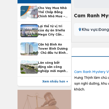
Cho Vay Mua Nhà
Thế Chấp Bằng
Cam Ranh Mys
Chính Nhà Mua –
Lợi Ích Vay Mua
Nhà Tại
Lợi thế từ vị trí
Vietcombank
Khu vực:
Đang
của dự án Stella
Mega City Cần
Thơ
Căn hộ Bình An
Tower Bình Dương
- Chủ đầu tư Bình
An Land
Làn sóng bất
động sản công
nghiệp mới mạnh
Cam Ranh Mystery Vi
nhất 25 năm
Hưng Thịnh làm chủ đầu
Xem nhiều hơn +
sạn nghỉ dưỡng, khu 
khách.