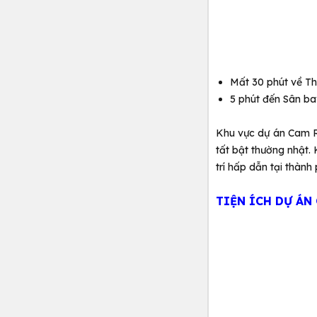
Mất 30 phút về T
5 phút đến Sân b
Khu vực dự án Cam Ran
tất bật thường nhật.
trí hấp dẫn tại thành 
TIỆN ÍCH DỰ ÁN