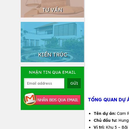
TƯ VẤN
KIẾN TRÚC
NHẬN TIN QUA EMAIL
TỔNG QUAN DỰ Á
Tên dự án:
Cam Ra
Chủ đầu tư:
Hung 
Vị trí:
Khu 5 – Bãi