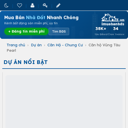
Mua Bán
Nhà Đất
Nhanh Chóng
Kênh bất động sản miễn phí, uy tín
38K+
34
+ Đăng tin miễn phí
Tìm BĐS
TIN ĐĂNG
TỈNH THÀNH
Trang chủ
›
Dự án
›
Căn Hộ - Chung Cư
›
Căn hộ Vũng Tàu
Pearl
DỰ ÁN NỔI BẬT