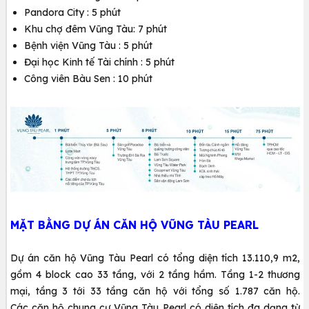
Pandora City : 5 phút
Khu chợ đêm Vũng Tàu: 7 phút
Bệnh viện Vũng Tàu : 5 phút
Đại học Kinh tế Tài chính : 5 phút
Công viên Bàu Sen : 10 phút
MẶT BẰNG DỰ ÁN CĂN HỘ VŨNG TÀU PEARL
Dự án căn hộ Vũng Tàu Pearl có tổng diện tích 13.110,9 m2,
gồm 4 block cao 33 tầng, với 2 tầng hầm. Tầng 1-2 thương
mại, tầng 3 tới 33 tầng căn hộ với tổng số 1.787 căn hộ.
Các căn hộ chung cư Vũng Tàu Pearl có diện tích đa dạng từ