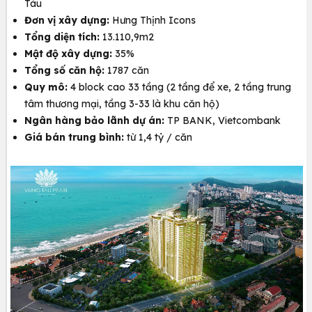
Tàu
Đơn vị xây dựng:
Hưng Thịnh Icons
Tổng diện tích:
13.110,9m2
Mật độ xây dựng:
35%
Tổng số căn hộ:
1787 căn
Quy mô:
4 block cao 33 tầng (2 tầng để xe, 2 tầng trung
tâm thương mại, tầng 3-33 là khu căn hộ)
Ngân hàng bảo lãnh dự án:
TP BANK, Vietcombank
Giá bán trung bình:
từ 1,4 tỷ / căn