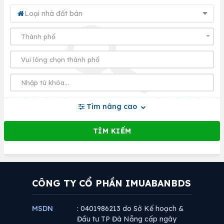
Loại nhà đất bán
Tìm nâng cao
CÔNG TY CỔ PHẦN IMUABANBDS
MSDN
: 0401986213 do Sở Kế hoạch &
Đầu tư TP Đà Nẵng cấp ngày