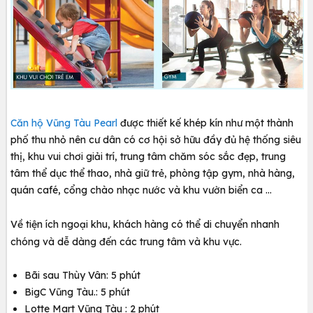
Căn hộ Vũng Tàu Pearl
được thiết kế khép kín như một thành
phố thu nhỏ nên cư dân có cơ hội sở hữu đầy đủ hệ thống siêu
thị, khu vui chơi giải trí, trung tâm chăm sóc sắc đẹp, trung
tâm thể dục thể thao, nhà giữ trẻ, phòng tập gym, nhà hàng,
quán café, cổng chào nhạc nước và khu vườn biển ca …
Về tiện ích ngoại khu,
khách hàng có thể di chuyển nhanh
chóng và dễ dàng đến các trung tâm và khu vực.
Bãi sau Thùy Vân: 5 phút
BigC Vũng Tàu.: 5 phút
Lotte Mart Vũng Tàu : 2 phút