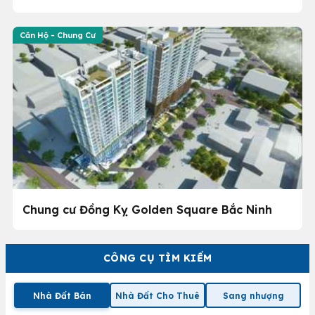
Căn Hộ - Chung Cư
Chung cư Đồng Kỵ Golden Square Bắc Ninh
CÔNG CỤ TÌM KIẾM
Nhà Đất Bán
Nhà Đất Cho Thuê
Sang nhượng