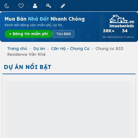
Mua Bán
Nhà Đất
Nhanh Chóng
Kênh bất động sản miễn phí, uy tín
38K+
34
+ Đăng tin miễn phí
Tìm BĐS
TIN ĐĂNG
TỈNH THÀNH
Trang chủ
›
Dự án
›
Căn Hộ - Chung Cư
›
Chung cư BID
Residence Văn Khê
DỰ ÁN NỔI BẬT