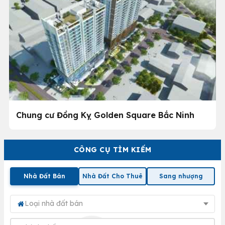
Chung cư Đồng Kỵ Golden Square Bắc Ninh
CÔNG CỤ TÌM KIẾM
Nhà Đất Bán
Nhà Đất Cho Thuê
Sang nhượng
Loại nhà đất bán