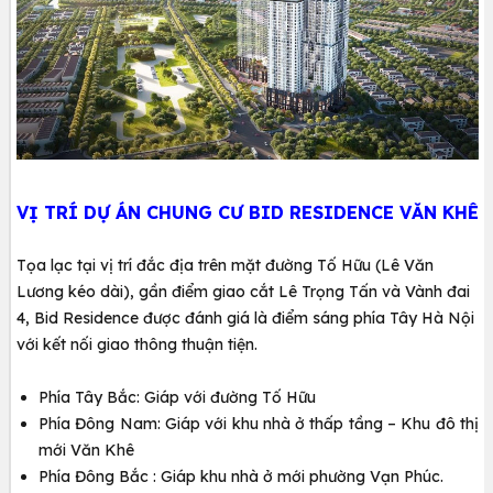
VỊ TRÍ DỰ ÁN CHUNG CƯ BID RESIDENCE VĂN KHÊ
Tọa lạc tại vị trí đắc địa trên mặt đường Tố Hữu (Lê Văn
Lương kéo dài), gần điểm giao cắt Lê Trọng Tấn và Vành đai
4, Bid Residence được đánh giá là điểm sáng phía Tây Hà Nội
với kết nối giao thông thuận tiện.
Phía Tây Bắc: Giáp với đường Tố Hữu
Phía Đông Nam: Giáp với khu nhà ở thấp tầng – Khu đô thị
mới Văn Khê
Phía Đông Bắc : Giáp khu nhà ở mới phường Vạn Phúc.