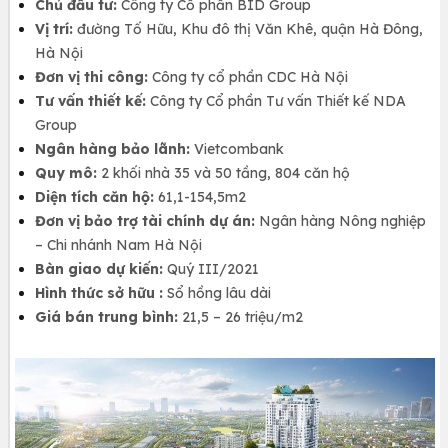
Chủ đầu tư:
Công ty Cổ phần BID Group
Vị trí:
đường Tố Hữu, Khu đô thị Văn Khê, quận Hà Đông,
Hà Nội
Đơn vị thi công:
Công ty cổ phần CDC Hà Nội
Tư vấn thiết kế:
Công ty Cổ phần Tư vấn Thiết kế NDA
Group
Ngân hàng bảo lãnh:
Vietcombank
Quy mô:
2 khối nhà 35 và 50 tầng, 804 căn hộ
Diện tích căn hộ:
61,1-154,5m2
Đơn vị bảo trợ tài chính dự án:
Ngân hàng Nông nghiệp
– Chi nhánh Nam Hà Nội
Bàn giao dự kiến:
Quý III/2021
Hình thức sở hữu :
Sổ hồng lâu dài
Giá bán trung bình:
21,5 – 26 triệu/m2