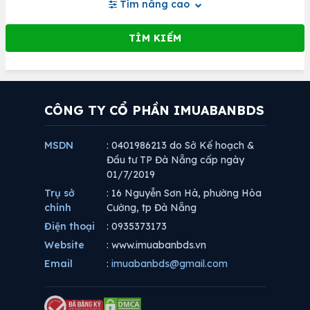
Tìm nâng cao
CÔNG TY CỔ PHẦN IMUABANBDS
MSDN
: 0401986213 do Sở Kế hoạch &
Đầu tư TP Đà Nẵng cấp ngày
01/7/2019
Trụ sở
: 16 Nguyễn Sơn Hà, phường Hòa
chính
Cường, tp Đà Nẵng
Điện thoại
: 0935373173
Website
: www.imuabanbds.vn
Email
:
imuabanbds@gmail.com