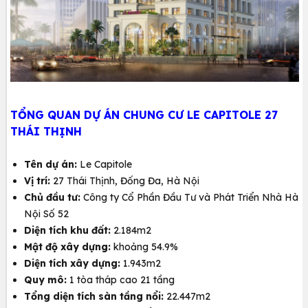
TỔNG QUAN DỰ ÁN CHUNG CƯ LE CAPITOLE 27
THÁI THỊNH
Tên dự án:
Le Capitole
Vị trí:
27 Thái Thịnh, Đống Đa, Hà Nội
Chủ đầu tư:
Công ty Cổ Phần Đầu Tư và Phát Triển Nhà Hà
Nội Số 52
Diện tích khu đất:
2.184m2
Mật độ xây dựng:
khoảng 54.9%
Diện tích xây dựng:
1.943m2
Quy mô:
1 tòa tháp cao 21 tầng
Tổng diện tích sàn tầng nổi:
22.447m2