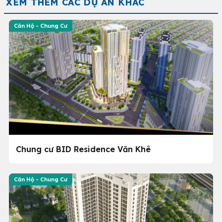
XEM THÊM CÁC DỰ ÁN KHÁC
Căn Hộ - Chung Cư
Chung cư BID Residence Văn Khê
Căn Hộ - Chung Cư