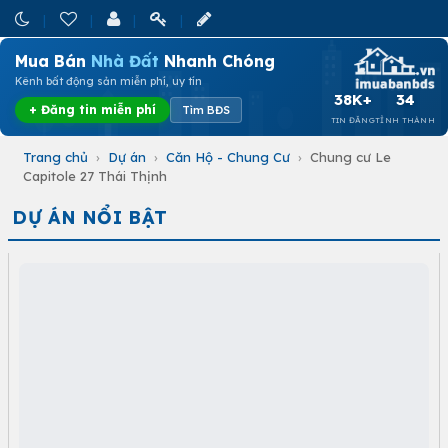
Mua Bán
Nhà Đất
Nhanh Chóng
Kênh bất động sản miễn phí, uy tín
38K+
34
+ Đăng tin miễn phí
Tìm BĐS
TIN ĐĂNG
TỈNH THÀNH
Trang chủ
›
Dự án
›
Căn Hộ - Chung Cư
›
Chung cư Le
Capitole 27 Thái Thịnh
DỰ ÁN NỔI BẬT