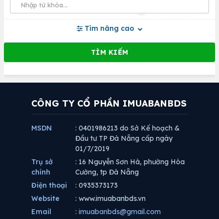
Tìm nâng cao
CÔNG TY CỔ PHẦN IMUABANBDS
MSDN
: 0401986213 do Sở Kế hoạch &
Đầu tư TP Đà Nẵng cấp ngày
01/7/2019
Trụ sở
: 16 Nguyễn Sơn Hà, phường Hòa
chính
Cường, tp Đà Nẵng
Điện thoại
: 0935373173
Website
: www.imuabanbds.vn
Email
:
imuabanbds@gmail.com