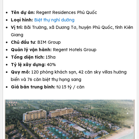
Tên dự án:
Regent Residences Phú Quốc
Loại hình:
Biệt thự nghỉ dưỡng
Vị trí:
Bãi Trường, xã Dương Tơ, huyện Phú Quốc, tỉnh Kiên
Giang
Chủ đầu tư
: BIM Group
Quản lý vận hành:
Regent Hotels Group
Tổng diện tích:
15ha
Tỷ lệ xây dựng:
40%
Quy mô:
120 phòng khách sạn, 42 căn sky villas hướng
biển và 76 căn biệt thự hạng sang
Giá bán trung bình:
từ 15 tỷ / căn