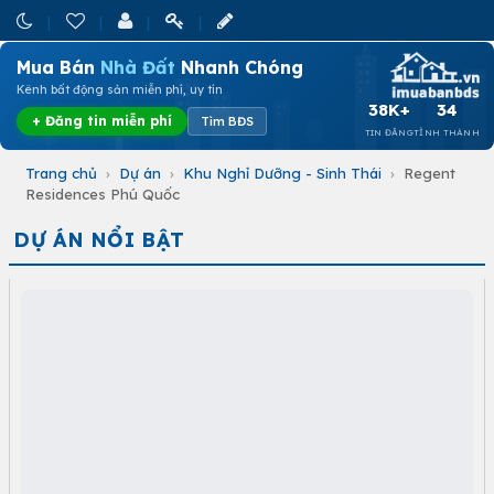
Mua Bán
Nhà Đất
Nhanh Chóng
Kênh bất động sản miễn phí, uy tín
38K+
34
+ Đăng tin miễn phí
Tìm BĐS
TIN ĐĂNG
TỈNH THÀNH
Trang chủ
›
Dự án
›
Khu Nghỉ Dưỡng - Sinh Thái
›
Regent
Residences Phú Quốc
DỰ ÁN NỔI BẬT