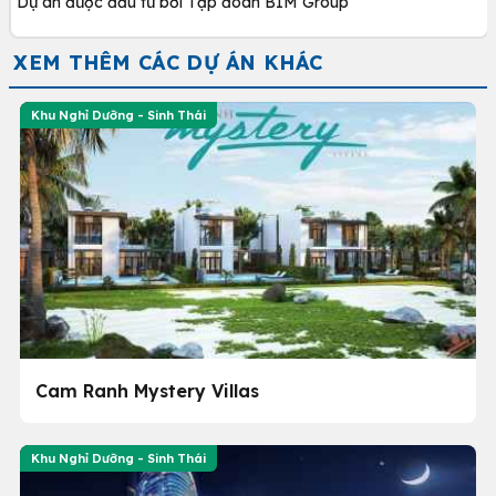
Dự án được đầu tư bởi Tập đoàn BIM Group
XEM THÊM CÁC DỰ ÁN KHÁC
Khu Nghỉ Dưỡng - Sinh Thái
Cam Ranh Mystery Villas
Khu Nghỉ Dưỡng - Sinh Thái