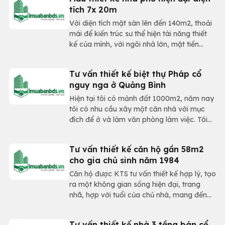
nhỏ là điều rất cần thiết.
tích 7x 20m
Với diện tích mặt sàn lên đến 140m2, thoải
mái để kiến trúc sư thể hiện tài năng thiết
kế của mình, với ngôi nhà lớn, mặt tiền
7mm và chiều sâu 20m. Một không gian
rộng lớn có thể thiết kế nhà phố hiện đại
Tư vấn thiết kế biệt thự Pháp cổ
7x20m vô cùng hiện đại và sang trọng.
nguy nga ở Quảng Bình
Hiện tại tôi có mảnh đất 1000m2, năm nay
tôi có nhu cầu xây một căn nhà với mục
đích để ở và làm văn phòng làm việc. Tôi
thích phong cách biệt thự Pháp cổ, diện
tích khoảng 200 - 250m2/sàn có thang
Tư vấn thiết kế căn hộ gần 58m2
máy.
cho gia chủ sinh năm 1984
​Căn hộ được KTS tư vấn thiết kế hợp lý, tạo
ra một không gian sống hiện đại, trang
nhã, hợp với tuổi của chủ nhà, mang đến
cảm giác thoải mái, dễ chịu cho các thành
viên trong gia đình.
Tư vấn thiết kế nhà 3 tầng bán cổ