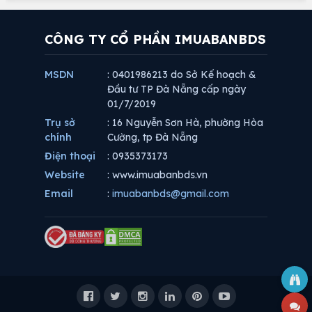
CÔNG TY CỔ PHẦN IMUABANBDS
MSDN
: 0401986213 do Sở Kế hoạch &
Đầu tư TP Đà Nẵng cấp ngày
01/7/2019
Trụ sở
: 16 Nguyễn Sơn Hà, phường Hòa
chính
Cường, tp Đà Nẵng
Điện thoại
: 0935373173
Website
: www.imuabanbds.vn
Email
:
imuabanbds@gmail.com