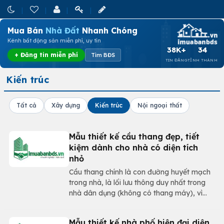
Mua Bán
Nhà Đất
Nhanh Chóng
Kênh bất động sản miễn phí, uy tín
38K+
34
+ Đăng tin miễn phí
Tìm BĐS
TIN ĐĂNG
TỈNH THÀNH
Kiến trúc
Tất cả
Xây dựng
Kiến trúc
Nội ngoại thất
Mẫu thiết kế cầu thang đẹp, tiết
kiệm dành cho nhà có diện tích
nhỏ
Cầu thang chính là con đường huyết mạch
trong nhà, là lối lưu thông duy nhất trong
nhà dân dụng (không có thang máy), vì
vậy thiết kế cầu thang sao cho đẹp, hợp lý
và tiết kiệm diện tích cho những ngôi nhà
Mẫu thiết kế nhà phố hiện đại diện