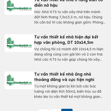
điển nở hậu
​Hỏi: Nhờ KTS tư vấn xây nhà trên mảnh
đất hình thang 7,3x13,3 m, nở hậu. Chúng
tôi cần bố trí các không gian gồm: Phòng
khách, phòng thờ, phòng làm việc, phòng
bếp, phòng ngủ vợ chồng, phòng ngủ các
Tư vấn thiết kế nhà hiện đại kết
con. Xin chân thành cảm ơn! (Khôi
hợp văn phòng, DT 10x14,5m
Nguyên). tư vấn thiết kế nhà nở hậu
Vợ chồng tôi có mảnh đất 10x14,5 m hiện
đang sống cùng con gái lớn và 2 con trai.
Nhờ các KTS tư vấn giúp chúng tôi xây
nhà 3 tầng kết hợp văn phòng làm việc
trên mảnh đất này.
Tư vấn thiết kế nhà ống nhỏ
thoáng đãng và cực tiện nghi
Từ một không gian bị kín bởi các bức
tường với diện tích 50m2, kiến trúc sư đã
khéo léo tư vấn thiết kế một không gian
cực hiện đại và thoáng mát cho người sử
dụng.