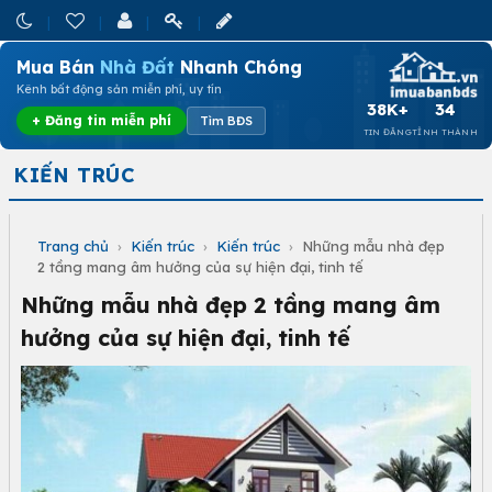
Mua Bán
Nhà Đất
Nhanh Chóng
Kênh bất động sản miễn phí, uy tín
38K+
34
+ Đăng tin miễn phí
Tìm BĐS
TIN ĐĂNG
TỈNH THÀNH
KIẾN TRÚC
Trang chủ
›
Kiến trúc
›
Kiến trúc
›
Những mẫu nhà đẹp
2 tầng mang âm hưởng của sự hiện đại, tinh tế
Những mẫu nhà đẹp 2 tầng mang âm
hưởng của sự hiện đại, tinh tế