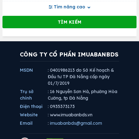
Tìm nâng cao
CÔNG TY CỔ PHẦN IMUABANBDS
MSDN
: 0401986213 do Sở Kế hoạch &
Đầu tư TP Đà Nẵng cấp ngày
01/7/2019
Trụ sở
: 16 Nguyễn Sơn Hà, phường Hòa
chính
Cường, tp Đà Nẵng
Điện thoại
: 0935373173
Website
: www.imuabanbds.vn
Email
:
imuabanbds@gmail.com