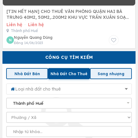
[TIN HẾT HẠN] CHO THUÊ VĂN PHÒNG QUẬN HAI BÀ
TRƯNG 40M2, 50M2,..200M2 KHU VỰC TRẦN XUÂN SOẠN,
PHỐ HUẾ, LÊ VĂN HƯU
Liên hệ
·
Liên hệ
Thành phố Huế
Nguyễn Quang Dũng
N
Đăng 14/06/2023
CÔNG CỤ TÌM KIẾM
Nhà Đất Bán
Nhà Đất Cho Thuê
Sang nhượng
Loại nhà đất cho thuê