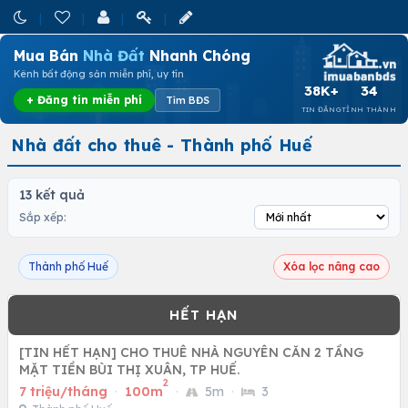
Mua Bán
Nhà Đất
Nhanh Chóng
Kênh bất động sản miễn phí, uy tín
38K+
34
+ Đăng tin miễn phí
Tìm BĐS
TIN ĐĂNG
TỈNH THÀNH
Nhà đất cho thuê - Thành phố Huế
13 kết quả
Sắp xếp:
Thành phố Huế
Xóa lọc nâng cao
[TIN HẾT HẠN] CHO THUÊ NHÀ NGUYÊN CĂN 2 TẦNG
MẶT TIỀN BÙI THỊ XUÂN, TP HUẾ.
2
7 triệu/tháng
·
100m
·
5m
·
3