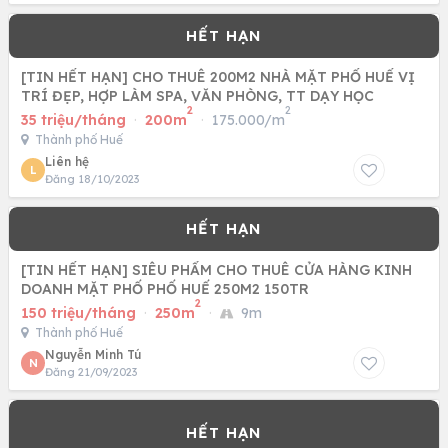
[TIN HẾT HẠN] CHO THUÊ 200M2 NHÀ MẶT PHỐ HUẾ VỊ
TRÍ ĐẸP, HỢP LÀM SPA, VĂN PHÒNG, TT DẠY HỌC
2
2
35 triệu/tháng
·
200m
·
175.000/m
Thành phố Huế
Liên hệ
L
Đăng 18/10/2023
[TIN HẾT HẠN] SIÊU PHẨM CHO THUÊ CỬA HÀNG KINH
DOANH MẶT PHỐ PHỐ HUẾ 250M2 150TR
2
150 triệu/tháng
·
250m
·
9m
Thành phố Huế
Nguyễn Minh Tú
N
Đăng 21/09/2023