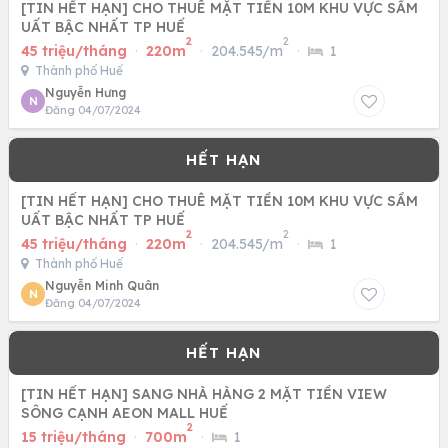
[TIN HẾT HẠN] CHO THUÊ MẶT TIỀN 10M KHU VỰC SẦM
UẤT BẬC NHẤT TP HUẾ
2
2
45 triệu/tháng
·
220m
·
204.545/m
·
1
Thành phố Huế
Nguyễn Hưng
N
Đăng 04/07/2024
[TIN HẾT HẠN] CHO THUÊ MẶT TIỀN 10M KHU VỰC SẦM
UẤT BẬC NHẤT TP HUẾ
2
2
45 triệu/tháng
·
220m
·
204.545/m
·
1
Thành phố Huế
Nguyễn Minh Quân
N
Đăng 04/07/2024
[TIN HẾT HẠN] SANG NHÀ HÀNG 2 MẶT TIỀN VIEW
SÔNG CẠNH AEON MALL HUẾ
2
15 triệu/tháng
·
700m
·
1