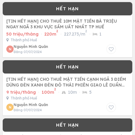
[TIN HẾT HẠN] CHO THUÊ 10M MẶT TIỀN BÀ TRIỆU
NGAY NGÃ 3 KHU VỰC SẦM UẤT NHẤT TP HUẾ
2
2
50 triệu/tháng
·
220m
·
227.273/m
·
1
Thành phố Huế
Nguyễn Minh Quân
N
Đăng 07/07/2024
[TIN HẾT HẠN] CHO THUÊ MẶT TIỀN CẠNH NGÃ 3 ĐIỂM
DỪNG ĐÈN XANH ĐÈN ĐỎ THÁI PHIÊN GIAO LÊ DUẨN
2
HUẾ
9 triệu/tháng
·
100m
·
10m
·
5
Thành phố Huế
Nguyễn Minh Quân
N
Đăng 07/07/2024