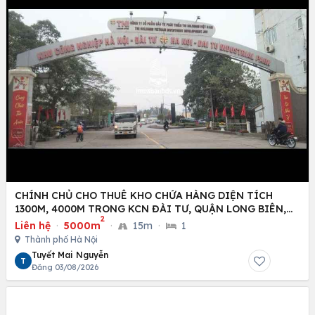
CHÍNH CHỦ CHO THUÊ KHO CHỨA HÀNG DIỆN TÍCH
1300M, 4000M TRONG KCN ĐÀI TƯ, QUẬN LONG BIÊN,
2
HÀ NỘI
Liên hệ
·
5000m
·
15m
·
1
Thành phố Hà Nội
Tuyết Mai Nguyễn
T
Đăng 03/08/2026