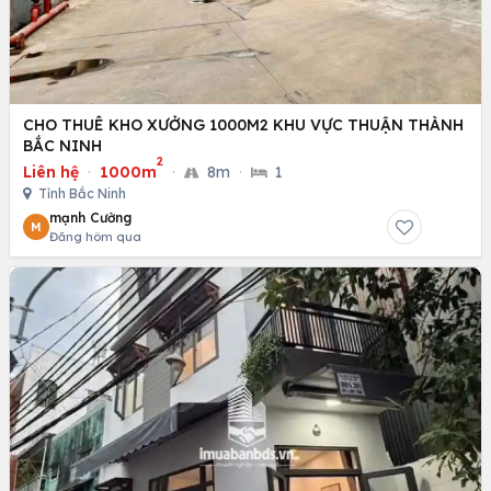
CHO THUÊ KHO XƯỞNG 1000M2 KHU VỰC THUẬN THÀNH
BẮC NINH
2
Liên hệ
·
1000m
·
8m
·
1
Tỉnh Bắc Ninh
mạnh Cường
M
Đăng hôm qua