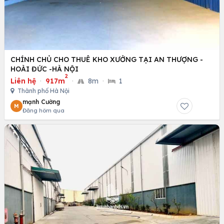
CHÍNH CHỦ CHO THUÊ KHO XƯỞNG TẠI AN THƯỢNG -
HOÀI ĐỨC -HÀ NỘI
2
Liên hệ
·
917m
·
8m
·
1
Thành phố Hà Nội
mạnh Cường
M
Đăng hôm qua