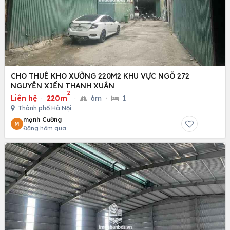
CHO THUÊ KHO XƯỞNG 220M2 KHU VỰC NGÕ 272
NGUYỄN XIỂN THANH XUÂN
2
Liên hệ
·
220m
·
6m
·
1
Thành phố Hà Nội
mạnh Cường
M
Đăng hôm qua