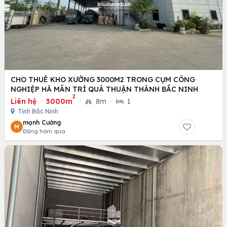
CHO THUÊ KHO XƯỞNG 3000M2 TRONG CỤM CÔNG
NGHIỆP HÀ MÃN TRÍ QUẢ THUẬN THÀNH BẮC NINH
2
Liên hệ
·
3000m
·
8m
·
1
Tỉnh Bắc Ninh
mạnh Cường
M
Đăng hôm qua