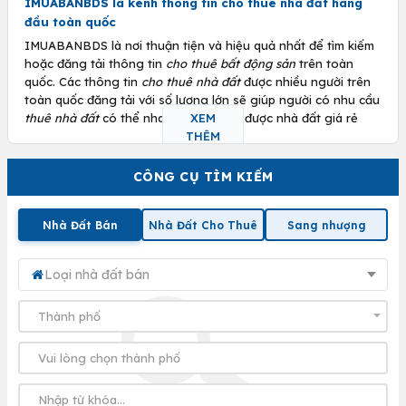
IMUABANBDS là kênh thông tin
cho thuê nhà đất
hàng
đầu toàn quốc
IMUABANBDS là nơi thuận tiện và hiệu quả nhất để tìm kiếm
hoặc đăng tải thông tin
cho thuê bất động sản
trên toàn
quốc. Các thông tin
cho thuê nhà đất
được nhiều người trên
toàn quốc đăng tải với số lượng lớn sẽ giúp người có nhu cầu
thuê nhà đất
có thể nhanh chóng tìm được nhà đất giá rẻ
XEM
theo ý muốn. Bên cạnh đó người cho thuê cũng có thể cho
THÊM
thuê nhà đất của mình được nhanh hơn.
CÔNG CỤ TÌM KIẾM
Lý do bạn nên tham gia thị trường cho thuê nhà đất
Nếu bạn có sẵn một lượng vốn nhất định cần tìm chỗ đầu tư,
Nhà Đất Bán
Nhà Đất Cho Thuê
Sang nhượng
thì thị trường bất động sản là kênh đầu tư hàng đầu bạn nên
nghĩ đến. Bởi với nhu cầu nhà đất luôn có sẵn cùng với xu
hướng luôn tăng lên của giá nhà đất, nếu vào đúng thời
Loại nhà đất bán
điểm, bạn có thể kiếm một khoản lợi nhuận rất đáng kể.
Những điều cần chú ý trước khi tham gia
cho thuê bất
động sản
Tìm hiểu cách định giá
bất động sản
để có thể
thuê nhà
đất
hoặc
cho thuê nhà đất
với giá phù hợp nhất so với thị
trường.