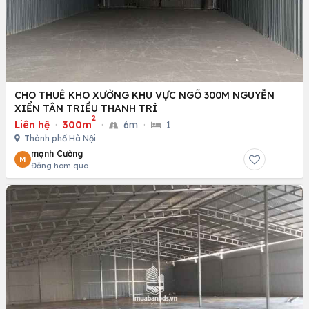
CHO THUÊ KHO XƯỞNG KHU VỰC NGÕ 300M NGUYỄN
XIỂN TÂN TRIỀU THANH TRÌ
2
Liên hệ
·
300m
·
6m
·
1
Thành phố Hà Nội
mạnh Cường
M
Đăng hôm qua