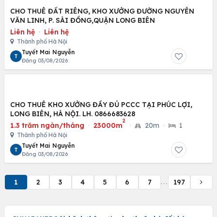
CHO THUÊ ĐẤT RIÊNG, KHO XƯỞNG ĐƯỜNG NGUYỄN
VĂN LINH, P. SÀI ĐỒNG,QUẬN LONG BIÊN
Liên hệ
·
Liên hệ
Thành phố Hà Nội
Tuyết Mai Nguyễn
T
Đăng 03/08/2026
CHO THUÊ KHO XƯỞNG ĐẦY ĐỦ PCCC TẠI PHÚC LỢI,
LONG BIÊN, HÀ NỘI. LH. 0866683628
2
1.3 trăm ngàn/tháng
·
23000m
·
20m
·
1
Thành phố Hà Nội
Tuyết Mai Nguyễn
T
Đăng 03/08/2026
1
2
3
4
5
6
7
197
...