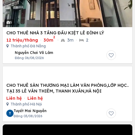
5
CHO THUÊ NHÀ 3 TẦNG ĐẦU KIỆT LÊ ĐÌNH LÝ
2
12 triệu/tháng
·
30m
·
3m
·
2
Thành phố Đà Nẵng
Nguyễn Chơi Võ Lâm
Đăng 06/08/2026
CHO THUÊ SÀN THƯƠNG MẠI LÀM VĂN PHÒNG,LỚP HỌC..
TẠI 35 LÊ VĂN THIÊM, THANH XUÂN,HÀ NỘI
Liên hệ
·
Liên hệ
Thành phố Hà Nội
Tuyết Mai Nguyễn
T
Đăng 03/08/2026