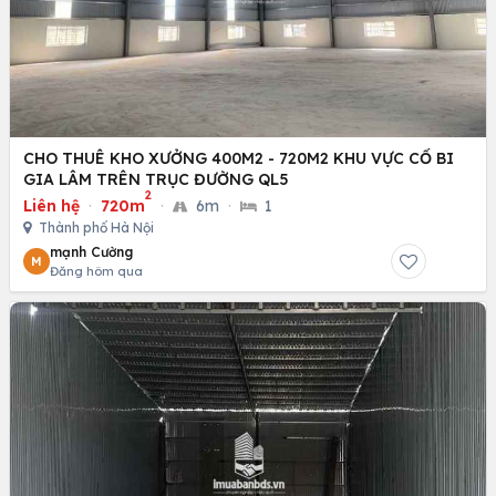
CHO THUÊ KHO XƯỞNG 400M2 - 720M2 KHU VỰC CỔ BI
GIA LÂM TRÊN TRỤC ĐƯỜNG QL5
2
Liên hệ
·
720m
·
6m
·
1
Thành phố Hà Nội
mạnh Cường
M
Đăng hôm qua