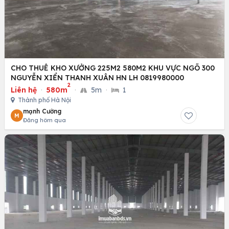
CHO THUÊ KHO XƯỞNG 225M2 580M2 KHU VỰC NGÕ 300
NGUYỄN XIỂN THANH XUÂN HN LH 0819980000
2
Liên hệ
·
580m
·
5m
·
1
Thành phố Hà Nội
mạnh Cường
M
Đăng hôm qua