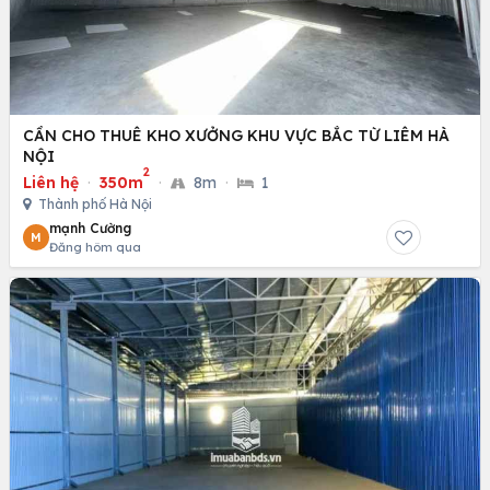
CẦN CHO THUÊ KHO XƯỞNG KHU VỰC BẮC TỪ LIÊM HÀ
NỘI
2
Liên hệ
·
350m
·
8m
·
1
Thành phố Hà Nội
mạnh Cường
M
Đăng hôm qua