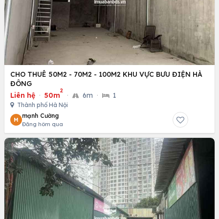
CHO THUÊ 50M2 - 70M2 - 100M2 KHU VỰC BƯU ĐIỆN HÀ
ĐÔNG
2
Liên hệ
·
50m
·
6m
·
1
Thành phố Hà Nội
mạnh Cường
M
Đăng hôm qua