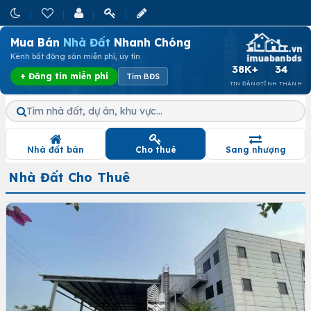
Mua Bán
Nhà Đất
Nhanh Chóng
Kênh bất động sản miễn phí, uy tín
38K+
34
+ Đăng tin miễn phí
Tìm BĐS
TIN ĐĂNG
TỈNH THÀNH
Tìm nhà đất, dự án, khu vực…
Nhà đất bán
Cho thuê
Sang nhượng
Nhà Đất Cho Thuê