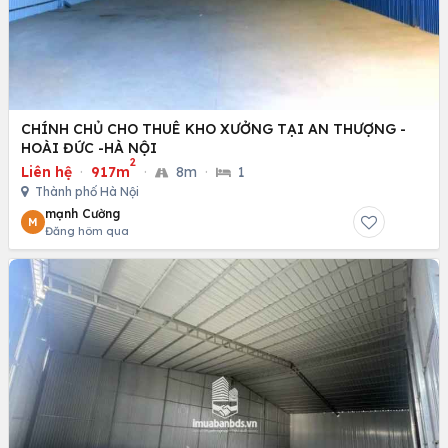
CHÍNH CHỦ CHO THUÊ KHO XƯỞNG TẠI AN THƯỢNG -
HOÀI ĐỨC -HÀ NỘI
2
Liên hệ
·
917m
·
8m
·
1
Thành phố Hà Nội
mạnh Cường
M
Đăng hôm qua