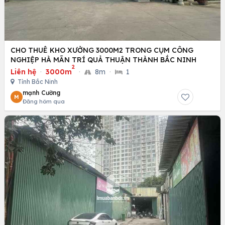
CHO THUÊ KHO XƯỞNG 3000M2 TRONG CỤM CÔNG
NGHIỆP HÀ MÃN TRÍ QUẢ THUẬN THÀNH BẮC NINH
2
Liên hệ
·
3000m
·
8m
·
1
Tỉnh Bắc Ninh
mạnh Cường
M
Đăng hôm qua