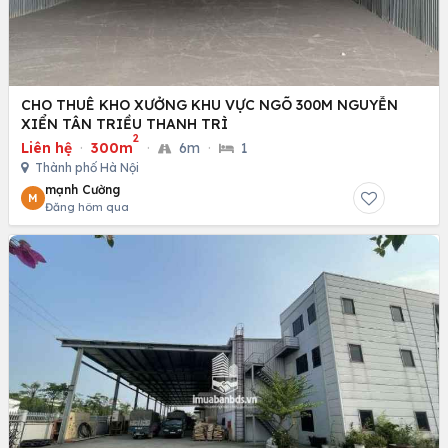
CHO THUÊ KHO XƯỞNG KHU VỰC NGÕ 300M NGUYỄN
XIỂN TÂN TRIỀU THANH TRÌ
2
Liên hệ
·
300m
·
6m
·
1
Thành phố Hà Nội
mạnh Cường
M
Đăng hôm qua