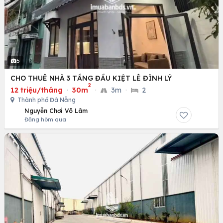
5
CHO THUÊ NHÀ 3 TẦNG ĐẦU KIỆT LÊ ĐÌNH LÝ
2
12 triệu/tháng
·
30m
·
3m
·
2
Thành phố Đà Nẵng
Nguyễn Chơi Võ Lâm
Đăng hôm qua