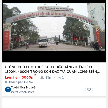
CHÍNH CHỦ CHO THUÊ KHO CHỨA HÀNG DIỆN TÍCH
1300M, 4000M TRONG KCN ĐÀI TƯ, QUẬN LONG BIÊN,
2
HÀ NỘI
Liên hệ
·
5000m
·
15m
·
1
Thành phố Hà Nội
Tuyết Mai Nguyễn
T
Đăng 03/08/2026