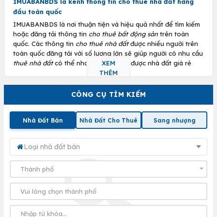
IMUABANBDS là kênh thông tin
cho thuê nhà đất
hàng
đầu toàn quốc
IMUABANBDS là nơi thuận tiện và hiệu quả nhất để tìm kiếm
hoặc đăng tải thông tin
cho thuê bất động sản
trên toàn
quốc. Các thông tin
cho thuê nhà đất
được nhiều người trên
toàn quốc đăng tải với số lượng lớn sẽ giúp người có nhu cầu
thuê nhà đất
có thể nhanh chóng tìm được nhà đất giá rẻ
XEM
theo ý muốn. Bên cạnh đó người cho thuê cũng có thể cho
THÊM
thuê nhà đất của mình được nhanh hơn.
CÔNG CỤ TÌM KIẾM
Lý do bạn nên tham gia thị trường cho thuê nhà đất
Nếu bạn có sẵn một lượng vốn nhất định cần tìm chỗ đầu tư,
Nhà Đất Bán
Nhà Đất Cho Thuê
Sang nhượng
thì thị trường bất động sản là kênh đầu tư hàng đầu bạn nên
nghĩ đến. Bởi với nhu cầu nhà đất luôn có sẵn cùng với xu
hướng luôn tăng lên của giá nhà đất, nếu vào đúng thời
Loại nhà đất bán
điểm, bạn có thể kiếm một khoản lợi nhuận rất đáng kể.
Những điều cần chú ý trước khi tham gia
cho thuê bất
động sản
Tìm hiểu cách định giá
bất động sản
để có thể
thuê nhà
đất
hoặc
cho thuê nhà đất
với giá phù hợp nhất so với thị
trường.