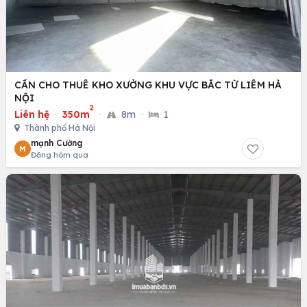
CẦN CHO THUÊ KHO XƯỞNG KHU VỰC BẮC TỪ LIÊM HÀ
NỘI
2
Liên hệ
·
350m
·
8m
·
1
Thành phố Hà Nội
mạnh Cường
M
Đăng hôm qua