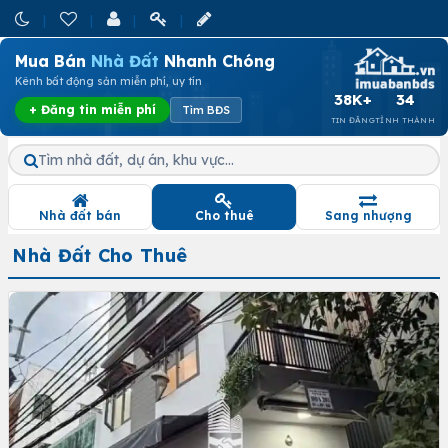
Mua Bán
Nhà Đất
Nhanh Chóng
Kênh bất động sản miễn phí, uy tín
38K+
34
+ Đăng tin miễn phí
Tìm BĐS
TIN ĐĂNG
TỈNH THÀNH
Tìm nhà đất, dự án, khu vực…
Nhà đất bán
Cho thuê
Sang nhượng
Nhà Đất Cho Thuê