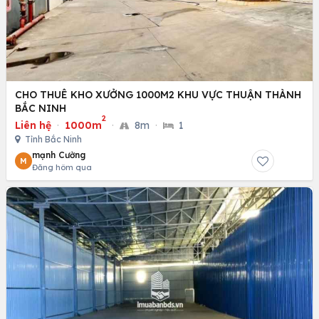
CHO THUÊ KHO XƯỞNG 1000M2 KHU VỰC THUẬN THÀNH
BẮC NINH
2
Liên hệ
·
1000m
·
8m
·
1
Tỉnh Bắc Ninh
mạnh Cường
M
Đăng hôm qua