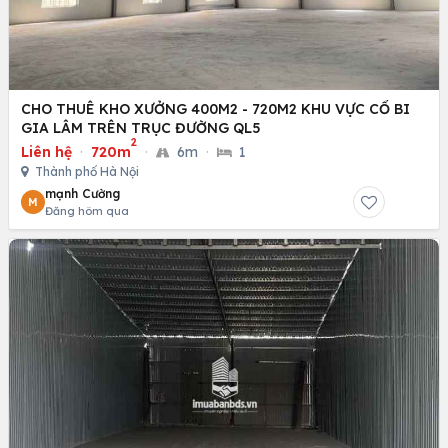
CHO THUÊ KHO XƯỞNG 400M2 - 720M2 KHU VỰC CỔ BI
GIA LÂM TRÊN TRỤC ĐƯỜNG QL5
2
Liên hệ
·
720m
·
6m
·
1
Thành phố Hà Nội
mạnh Cường
M
Đăng hôm qua