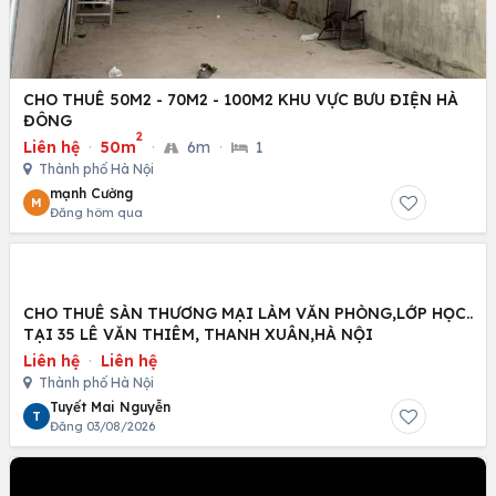
CHO THUÊ 50M2 - 70M2 - 100M2 KHU VỰC BƯU ĐIỆN HÀ
ĐÔNG
2
Liên hệ
·
50m
·
6m
·
1
Thành phố Hà Nội
mạnh Cường
M
Đăng hôm qua
CHO THUÊ SÀN THƯƠNG MẠI LÀM VĂN PHÒNG,LỚP HỌC..
TẠI 35 LÊ VĂN THIÊM, THANH XUÂN,HÀ NỘI
Liên hệ
·
Liên hệ
Thành phố Hà Nội
Tuyết Mai Nguyễn
T
Đăng 03/08/2026