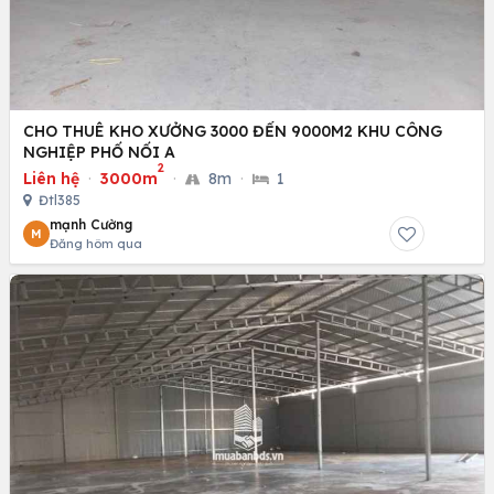
CHO THUÊ KHO XƯỞNG 3000 ĐẾN 9000M2 KHU CÔNG
NGHIỆP PHỐ NỐI A
2
Liên hệ
·
3000m
·
8m
·
1
Đtl385
mạnh Cường
M
Đăng hôm qua