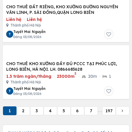
CHO THUÊ ĐẤT RIÊNG, KHO XƯỞNG ĐƯỜNG NGUYỄN
VĂN LINH, P. SÀI ĐỒNG,QUẬN LONG BIÊN
Liên hệ
·
Liên hệ
Thành phố Hà Nội
Tuyết Mai Nguyễn
T
Đăng 03/08/2026
CHO THUÊ KHO XƯỞNG ĐẦY ĐỦ PCCC TẠI PHÚC LỢI,
LONG BIÊN, HÀ NỘI. LH. 0866683628
2
1.3 trăm ngàn/tháng
·
23000m
·
20m
·
1
Thành phố Hà Nội
Tuyết Mai Nguyễn
T
Đăng 03/08/2026
1
2
3
4
5
6
7
197
...