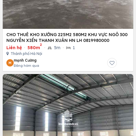
CHO THUÊ KHO XƯỞNG 225M2 580M2 KHU VỰC NGÕ 300
NGUYỄN XIỂN THANH XUÂN HN LH 0819980000
2
Liên hệ
·
580m
·
5m
·
1
Thành phố Hà Nội
mạnh Cường
M
Đăng hôm qua