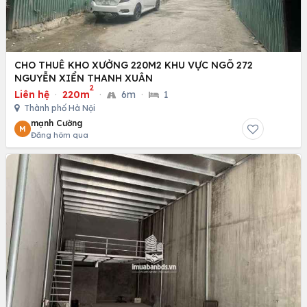
CHO THUÊ KHO XƯỞNG 220M2 KHU VỰC NGÕ 272
NGUYỄN XIỂN THANH XUÂN
2
Liên hệ
·
220m
·
6m
·
1
Thành phố Hà Nội
mạnh Cường
M
Đăng hôm qua