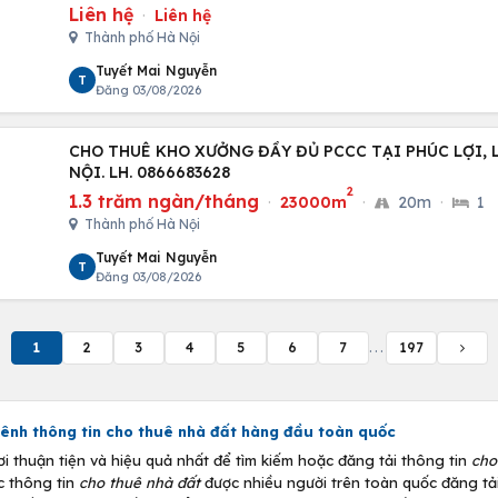
Liên hệ
·
Liên hệ
Thành phố Hà Nội
Tuyết Mai Nguyễn
T
Đăng 03/08/2026
CHO THUÊ KHO XƯỞNG ĐẦY ĐỦ PCCC TẠI PHÚC LỢI, 
NỘI. LH. 0866683628
2
1.3 trăm ngàn/tháng
·
23000m
·
20m
·
1
Thành phố Hà Nội
Tuyết Mai Nguyễn
T
Đăng 03/08/2026
1
2
3
4
5
6
7
...
197
ênh thông tin
cho thuê nhà đất
hàng đầu toàn quốc
thuận tiện và hiệu quả nhất để tìm kiếm hoặc đăng tải thông tin
cho
c thông tin
cho thuê nhà đất
được nhiều người trên toàn quốc đăng tải