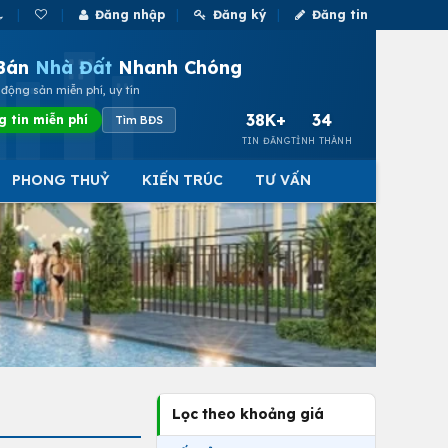
Đăng nhập
Đăng ký
Đăng tin
Bán
Nhà Đất
Nhanh Chóng
động sản miễn phí, uy tín
38K+
34
g tin miễn phí
Tìm BĐS
TIN ĐĂNG
TỈNH THÀNH
PHONG THUỶ
KIẾN TRÚC
TƯ VẤN
Lọc theo khoảng giá