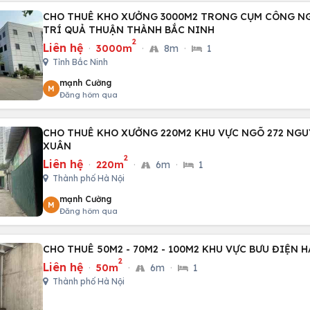
CHO THUÊ KHO XƯỞNG 3000M2 TRONG CỤM CÔNG N
TRÍ QUẢ THUẬN THÀNH BẮC NINH
2
Liên hệ
·
3000m
·
8m
·
1
Tỉnh Bắc Ninh
mạnh Cường
M
Đăng hôm qua
CHO THUÊ KHO XƯỞNG 220M2 KHU VỰC NGÕ 272 NG
XUÂN
2
Liên hệ
·
220m
·
6m
·
1
Thành phố Hà Nội
mạnh Cường
M
Đăng hôm qua
CHO THUÊ 50M2 - 70M2 - 100M2 KHU VỰC BƯU ĐIỆN 
2
Liên hệ
·
50m
·
6m
·
1
Thành phố Hà Nội