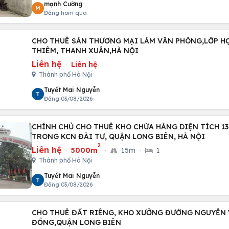
mạnh Cường
M
Đăng hôm qua
CHO THUÊ SÀN THƯƠNG MẠI LÀM VĂN PHÒNG,LỚP HỌC
THIÊM, THANH XUÂN,HÀ NỘI
Liên hệ
·
Liên hệ
Thành phố Hà Nội
Tuyết Mai Nguyễn
T
Đăng 03/08/2026
CHÍNH CHỦ CHO THUÊ KHO CHỨA HÀNG DIỆN TÍCH 13
TRONG KCN ĐÀI TƯ, QUẬN LONG BIÊN, HÀ NỘI
2
Liên hệ
·
5000m
·
15m
·
1
Thành phố Hà Nội
Tuyết Mai Nguyễn
T
Đăng 03/08/2026
CHO THUÊ ĐẤT RIÊNG, KHO XƯỞNG ĐƯỜNG NGUYỄN VĂ
ĐỒNG,QUẬN LONG BIÊN