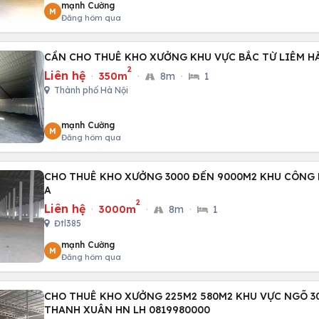
mạnh Cường
M
Đăng hôm qua
CẦN CHO THUÊ KHO XƯỞNG KHU VỰC BẮC TỪ LIÊM H
2
Liên hệ
·
350m
·
8m
·
1
Thành phố Hà Nội
mạnh Cường
M
Đăng hôm qua
CHO THUÊ KHO XƯỞNG 3000 ĐẾN 9000M2 KHU CÔNG 
A
2
Liên hệ
·
3000m
·
8m
·
1
Đtl385
mạnh Cường
M
Đăng hôm qua
CHO THUÊ KHO XƯỞNG 225M2 580M2 KHU VỰC NGÕ 3
THANH XUÂN HN LH 0819980000