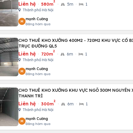
2
Liên hệ
·
580m
·
5m
·
1
Thành phố Hà Nội
mạnh Cường
M
Đăng hôm qua
CHO THUÊ KHO XƯỞNG 400M2 - 720M2 KHU VỰC CỔ B
TRỤC ĐƯỜNG QL5
2
Liên hệ
·
720m
·
6m
·
1
Thành phố Hà Nội
mạnh Cường
M
Đăng hôm qua
CHO THUÊ KHO XƯỞNG KHU VỰC NGÕ 300M NGUYỄN 
THANH TRÌ
2
Liên hệ
·
300m
·
6m
·
1
Thành phố Hà Nội
mạnh Cường
M
Đăng hôm qua