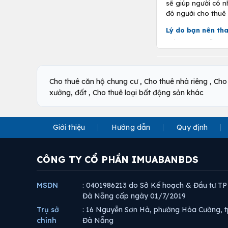
sẽ giúp người có 
đó người cho thuê
Lý do bạn nên tha
Nếu bạn có sẵn một
hàng đầu bạn nên n
nhà đất, nếu vào đ
,
Những điều cần c
,
Cho thuê căn hộ chung cư
Cho thuê nhà riêng
Cho
,
xưởng, đất
Cho thuê loại bất động sản khác
Tìm hiểu cách đ
so với thị trườn
Tìm kiếm thời đ
Giới thiệu
Hướng dẫn
Quy định
có thể kiếm được
Đầu tư vào nhà 
giúp bạn có thể
CÔNG TY CỔ PHẦN IMUABANBDS
Sử dụng vốn va
tiền mặt đủ để 
vay trở thành g
MSDN
: 0401986213 do Sở Kế hoạch & Đầu tư TP
Đà Nẵng cấp ngày 01/7/2019
Xác định sẵn cá
đợi.
Trụ sở
: 16 Nguyễn Sơn Hà, phường Hòa Cường, t
chính
Đà Nẵng
Chú ý tránh các