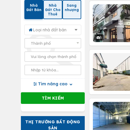
Nhà
Nhà
Sang
Đất Bán
Đất Cho
nhượng
Thuê
Loại nhà đất bán
5
Tìm nâng cao
THỊ TRƯỜNG BẤT ĐỘNG
SẢN