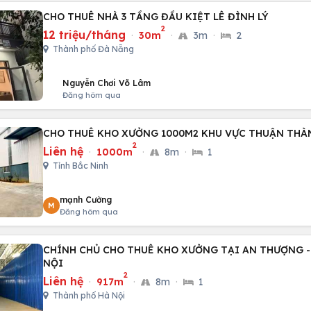
CHO THUÊ NHÀ 3 TẦNG ĐẦU KIỆT LÊ ĐÌNH LÝ
2
12 triệu/tháng
·
30m
·
3m
·
2
Thành phố Đà Nẵng
Nguyễn Chơi Võ Lâm
Đăng hôm qua
CHO THUÊ KHO XƯỞNG 1000M2 KHU VỰC THUẬN THÀ
2
Liên hệ
·
1000m
·
8m
·
1
Tỉnh Bắc Ninh
mạnh Cường
M
Đăng hôm qua
CHÍNH CHỦ CHO THUÊ KHO XƯỞNG TẠI AN THƯỢNG -
NỘI
2
Liên hệ
·
917m
·
8m
·
1
Thành phố Hà Nội