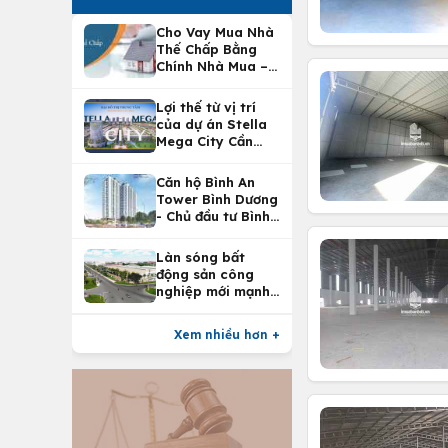
Cho Vay Mua Nhà
Thế Chấp Bằng
Chính Nhà Mua –
Lợi Ích Vay Mua
Nhà Tại
Lợi thế từ vị trí
Vietcombank
của dự án Stella
Mega City Cần
Thơ
Căn hộ Bình An
Tower Bình Dương
- Chủ đầu tư Bình
An Land
Làn sóng bất
động sản công
nghiệp mới mạnh
nhất 25 năm
Xem nhiều hơn +