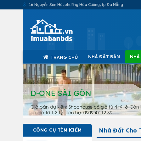
16 Nguyễn Sơn Hà, phường Hòa Cường, tp Đà Nẵng
NHÀ ĐẤT BÁN
NHÀ
TRANG CHỦ
D-ONE SÀI GÒN
Giá bán dự kiến: Shophouse có giá từ 4 tỷ & Căn 
có giá từ 1.3 tỷ. Liên hệ: 0909 47 12 39
Nhà Đất Cho 
CÔNG CỤ TÌM KIẾM