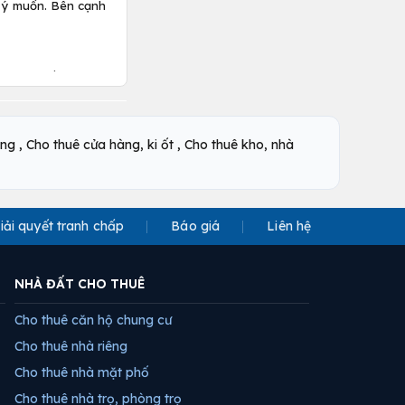
o ý muốn. Bên cạnh
là kênh đầu tư
tăng lên của giá
,
,
òng
Cho thuê cửa hàng, ki ốt
Cho thuê kho, nhà
i giá phù hợp nhất
m khá sâu, giúp bạn
iải quyết tranh chấp
Báo giá
Liên hệ
 đó, điều này cũng
à đất ảm đạm.
NHÀ ĐẤT CHO THUÊ
 một khoản dự trữ
á nhiều để tiền lãi
Cho thuê căn hộ chung cư
Cho thuê nhà riêng
âu và sâu hơn mong
Cho thuê nhà mặt phố
, bị tóp hậu, hoặc
Cho thuê nhà trọ, phòng trọ