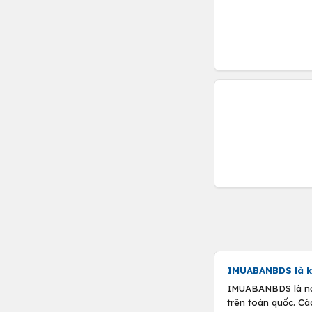
IMUABANBDS là k
IMUABANBDS là nơi 
trên toàn quốc. Cá