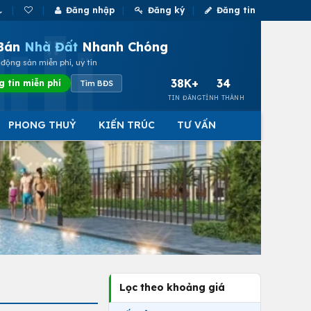
Đăng nhập
Đăng ký
Đăng tin
Bán
Nhà Đất
Nhanh Chóng
động sản miễn phí, uy tín
38K+
34
g tin miễn phí
Tìm BĐS
TIN ĐĂNG
TỈNH THÀNH
PHONG THUỶ
KIẾN TRÚC
TƯ VẤN
Lọc theo khoảng giá