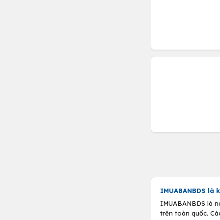
IMUABANBDS là k
IMUABANBDS là nơi 
trên toàn quốc. Cá