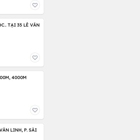
.. TẠI 35 LÊ VĂN
00M, 4000M
N LINH, P. SÀI