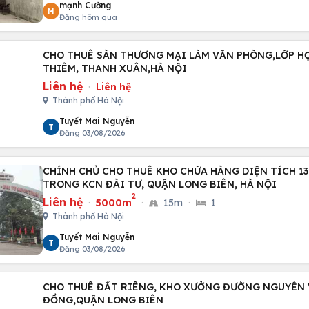
mạnh Cường
M
Đăng hôm qua
CHO THUÊ SÀN THƯƠNG MẠI LÀM VĂN PHÒNG,LỚP HỌC
THIÊM, THANH XUÂN,HÀ NỘI
Liên hệ
·
Liên hệ
Thành phố Hà Nội
Tuyết Mai Nguyễn
T
Đăng 03/08/2026
CHÍNH CHỦ CHO THUÊ KHO CHỨA HÀNG DIỆN TÍCH 13
TRONG KCN ĐÀI TƯ, QUẬN LONG BIÊN, HÀ NỘI
2
Liên hệ
·
5000m
·
15m
·
1
Thành phố Hà Nội
Tuyết Mai Nguyễn
T
Đăng 03/08/2026
CHO THUÊ ĐẤT RIÊNG, KHO XƯỞNG ĐƯỜNG NGUYỄN VĂ
ĐỒNG,QUẬN LONG BIÊN