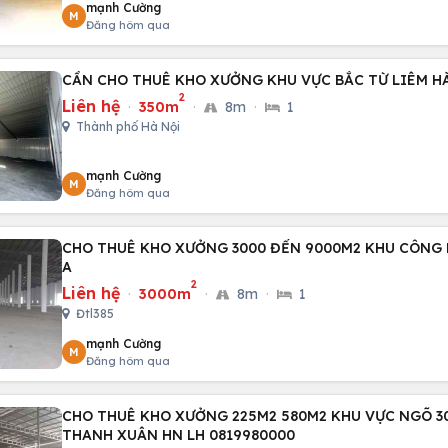
mạnh Cường
M
Đăng hôm qua
CẦN CHO THUÊ KHO XƯỞNG KHU VỰC BẮC TỪ LIÊM H
2
Liên hệ
·
350m
·
8m
·
1
Thành phố Hà Nội
mạnh Cường
M
Đăng hôm qua
CHO THUÊ KHO XƯỞNG 3000 ĐẾN 9000M2 KHU CÔNG 
A
2
Liên hệ
·
3000m
·
8m
·
1
Đtl385
mạnh Cường
M
Đăng hôm qua
CHO THUÊ KHO XƯỞNG 225M2 580M2 KHU VỰC NGÕ 3
THANH XUÂN HN LH 0819980000