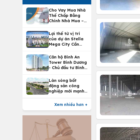
Cho Vay Mua Nhà
Thế Chấp Bằng
Chính Nhà Mua –
Lợi Ích Vay Mua
Nhà Tại
Lợi thế từ vị trí
Vietcombank
của dự án Stella
Mega City Cần
Thơ
Căn hộ Bình An
Tower Bình Dương
- Chủ đầu tư Bình
An Land
Làn sóng bất
động sản công
nghiệp mới mạnh
nhất 25 năm
Xem nhiều hơn +