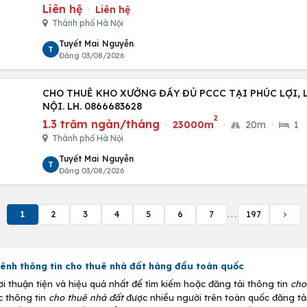
Liên hệ
·
Liên hệ
Thành phố Hà Nội
Tuyết Mai Nguyễn
T
Đăng 03/08/2026
CHO THUÊ KHO XƯỞNG ĐẦY ĐỦ PCCC TẠI PHÚC LỢI, 
NỘI. LH. 0866683628
2
1.3 trăm ngàn/tháng
·
23000m
·
20m
·
1
Thành phố Hà Nội
Tuyết Mai Nguyễn
T
Đăng 03/08/2026
1
2
3
4
5
6
7
...
197
ênh thông tin
cho thuê nhà đất
hàng đầu toàn quốc
thuận tiện và hiệu quả nhất để tìm kiếm hoặc đăng tải thông tin
cho
c thông tin
cho thuê nhà đất
được nhiều người trên toàn quốc đăng tải