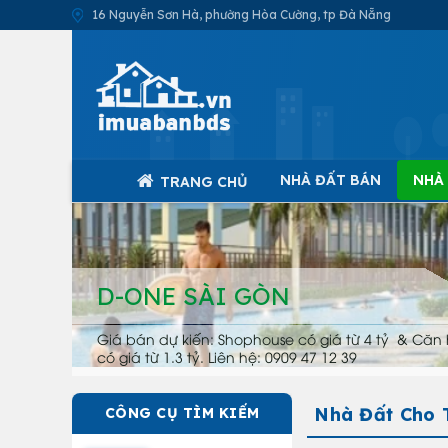
16 Nguyễn Sơn Hà, phường Hòa Cường, tp Đà Nẵng
NHÀ ĐẤT BÁN
NHÀ
TRANG CHỦ
D-ONE SÀI GÒN
Giá bán dự kiến: Shophouse có giá từ 4 tỷ & Căn 
có giá từ 1.3 tỷ. Liên hệ: 0909 47 12 39
Nhà Đất Cho 
CÔNG CỤ TÌM KIẾM