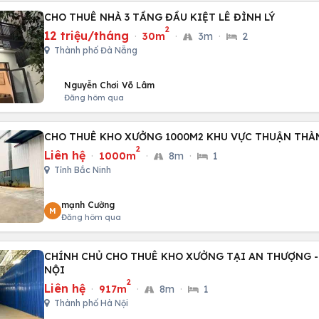
CHO THUÊ NHÀ 3 TẦNG ĐẦU KIỆT LÊ ĐÌNH LÝ
2
12 triệu/tháng
·
30m
·
3m
·
2
Thành phố Đà Nẵng
Nguyễn Chơi Võ Lâm
Đăng hôm qua
CHO THUÊ KHO XƯỞNG 1000M2 KHU VỰC THUẬN THÀ
2
Liên hệ
·
1000m
·
8m
·
1
Tỉnh Bắc Ninh
mạnh Cường
M
Đăng hôm qua
CHÍNH CHỦ CHO THUÊ KHO XƯỞNG TẠI AN THƯỢNG -
NỘI
2
Liên hệ
·
917m
·
8m
·
1
Thành phố Hà Nội