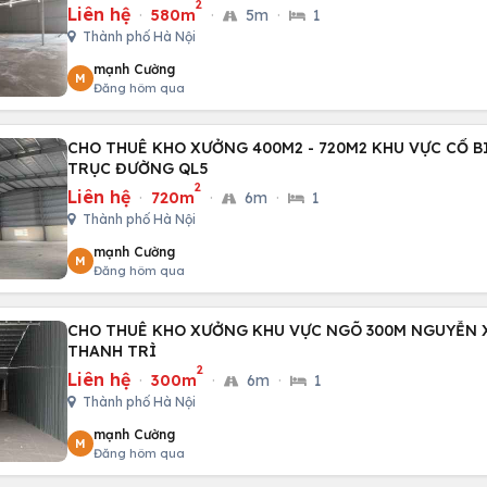
2
Liên hệ
·
580m
·
5m
·
1
Thành phố Hà Nội
mạnh Cường
M
Đăng hôm qua
CHO THUÊ KHO XƯỞNG 400M2 - 720M2 KHU VỰC CỔ B
TRỤC ĐƯỜNG QL5
2
Liên hệ
·
720m
·
6m
·
1
Thành phố Hà Nội
mạnh Cường
M
Đăng hôm qua
CHO THUÊ KHO XƯỞNG KHU VỰC NGÕ 300M NGUYỄN 
THANH TRÌ
2
Liên hệ
·
300m
·
6m
·
1
Thành phố Hà Nội
mạnh Cường
M
Đăng hôm qua