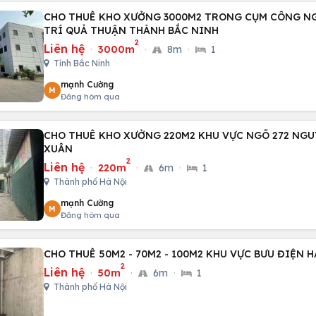
CHO THUÊ KHO XƯỞNG 3000M2 TRONG CỤM CÔNG N
TRÍ QUẢ THUẬN THÀNH BẮC NINH
2
Liên hệ
·
3000m
·
8m
·
1
Tỉnh Bắc Ninh
mạnh Cường
M
Đăng hôm qua
CHO THUÊ KHO XƯỞNG 220M2 KHU VỰC NGÕ 272 NG
XUÂN
2
Liên hệ
·
220m
·
6m
·
1
Thành phố Hà Nội
mạnh Cường
M
Đăng hôm qua
CHO THUÊ 50M2 - 70M2 - 100M2 KHU VỰC BƯU ĐIỆN 
2
Liên hệ
·
50m
·
6m
·
1
Thành phố Hà Nội