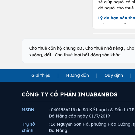
sẽ giúp người có 
đó người cho thuê
Lý do bạn nên tha
Nếu bạn có sẵn một
hàng đầu bạn nên n
nhà đất, nếu vào đ
,
Những điều cần c
,
Cho thuê căn hộ chung cư
Cho thuê nhà riêng
Cho
,
xưởng, đất
Cho thuê loại bất động sản khác
Tìm hiểu cách đ
so với thị trườn
Tìm kiếm thời đ
Giới thiệu
Hướng dẫn
Quy định
có thể kiếm được
Đầu tư vào nhà 
giúp bạn có thể
CÔNG TY CỔ PHẦN IMUABANBDS
Sử dụng vốn va
tiền mặt đủ để 
vay trở thành g
MSDN
: 0401986213 do Sở Kế hoạch & Đầu tư TP
Đà Nẵng cấp ngày 01/7/2019
Xác định sẵn cá
đợi.
Trụ sở
: 16 Nguyễn Sơn Hà, phường Hòa Cường, t
chính
Đà Nẵng
Chú ý tránh các