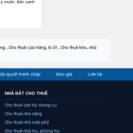
o ý muốn. Bên cạnh
là kênh đầu tư
tăng lên của giá
,
,
òng
Cho thuê cửa hàng, ki ốt
Cho thuê kho, nhà
i giá phù hợp nhất
m khá sâu, giúp bạn
iải quyết tranh chấp
Báo giá
Liên hệ
 đó, điều này cũng
à đất ảm đạm.
NHÀ ĐẤT CHO THUÊ
 một khoản dự trữ
á nhiều để tiền lãi
Cho thuê căn hộ chung cư
Cho thuê nhà riêng
âu và sâu hơn mong
Cho thuê nhà mặt phố
, bị tóp hậu, hoặc
Cho thuê nhà trọ, phòng trọ