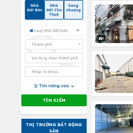
Nhà
Nhà
Sang
Đất Bán
Đất Cho
nhượng
Thuê
Loại nhà đất bán
5
Tìm nâng cao
THỊ TRƯỜNG BẤT ĐỘNG
SẢN