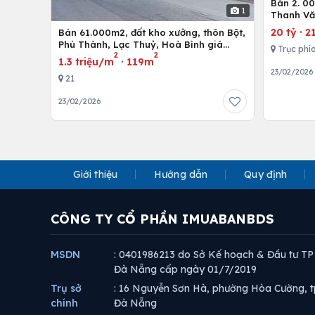
Bán 2. 0
1
Thanh Vă
Cenco5
20 tỷ
·
2
Bán 61.000m2, đất kho xưởng, thôn Bột,
Phú Thành, Lạc Thuỷ, Hoà Bình giá
Trục phí
2
2
1.3tr/m2
1.3 triệu/m
·
119m
23/02/2026
21
23/02/2026
Giới thiệu
Hướng dẫn
Quy định
CÔNG TY CỔ PHẦN IMUABANBDS
MSDN
: 0401986213 do Sở Kế hoạch & Đầu tư TP
Đà Nẵng cấp ngày 01/7/2019
Trụ sở
: 16 Nguyễn Sơn Hà, phường Hòa Cường, t
chính
Đà Nẵng