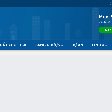
Mua 
Kênh bất 
+ Đăn
 ĐẤT CHO THUÊ
SANG NHƯỢNG
DỰ ÁN
TIN TỨC