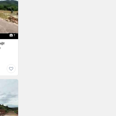
7
mặt
u