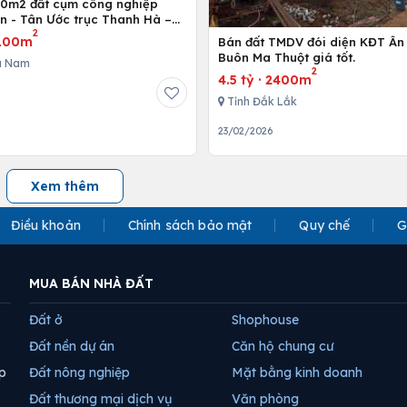
00m2 đất cụm công nghiệp
n - Tân Ước trục Thanh Hà –
2
100m
Bán đất TMDV đói diện KĐT Ân
Buôn Ma Thuột giá tốt.
a Nam
2
4.5 tỷ
·
2400m
Tỉnh Đắk Lắk
23/02/2026
Xem thêm
Điều khoản
Chính sách bảo mật
Quy chế
G
MUA BÁN NHÀ ĐẤT
Đất ở
Shophouse
Đất nền dự án
Căn hộ chung cư
p
Đất nông nghiệp
Mặt bằng kinh doanh
Đất thương mại dịch vụ
Văn phòng