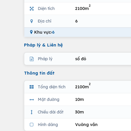
2
Diện tích
2100m
Địa chỉ
6
Khu vực
›
6
Pháp lý & Liên hệ
Pháp lý
sổ đỏ
Thông tin đất
2
Tổng diện tích
2100m
Mặt đường
10m
Chiều dài đất
30m
Hình dáng
Vuông vắn