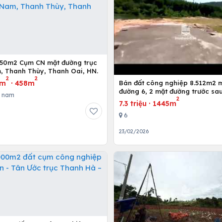
550m2 Cụm CN mặt đường trục
, Thanh Thùy, Thanh Oai, HN.
2
2
/m
·
458m
Bán đất công nghiệp 8.512m2 
đường 6, 2 mặt đường trước sa
a nam
2
7.3 triệu
·
1445m
6
23/02/2026