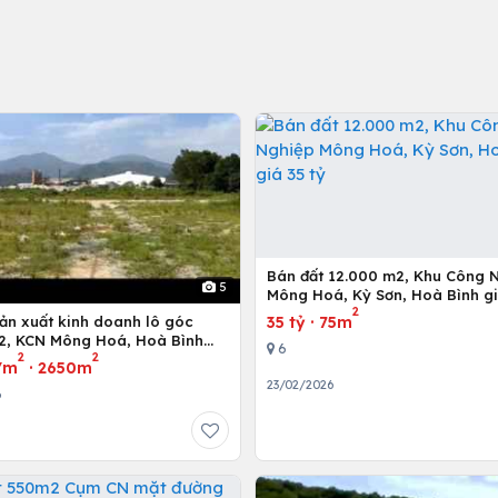
Bán đất 12.000 m2, Khu Công 
5
Mông Hoá, Kỳ Sơn, Hoà Bình gi
2
35 tỷ
·
75m
sản xuất kinh doanh lô góc
2, KCN Mông Hoá, Hoà Bình
6
2
2
/m2
u/m
·
2650m
23/02/2026
6