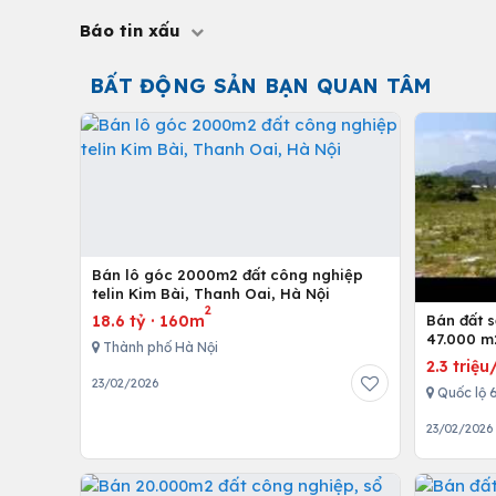
Báo tin xấu
BẤT ĐỘNG SẢN BẠN QUAN TÂM
Bán lô góc 2000m2 đất công nghiệp
telin Kim Bài, Thanh Oai, Hà Nội
2
18.6 tỷ
·
160m
Bán đất 
47.000 m
Thành phố Hà Nội
giá 2.3tr
2.3 triệ
23/02/2026
Quốc lộ 
23/02/2026