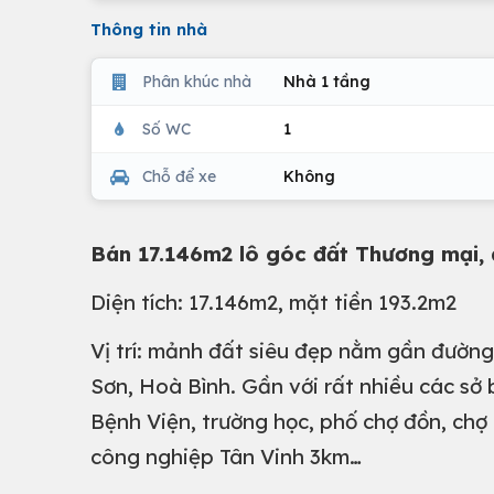
Thông tin nhà
Phân khúc nhà
Nhà 1 tầng
Số WC
1
Chỗ để xe
Không
Bán 17.146m2 lô góc đất Thương mại, d
Diện tích: 17.146m2, mặt tiền 193.2m2
Vị trí: mảnh đất siêu đẹp nằm gần đường
Sơn, Hoà Bình. Gần với rất nhiều các sở
Bệnh Viện, trường học, phố chợ đồn, ch
công nghiệp Tân Vinh 3km…