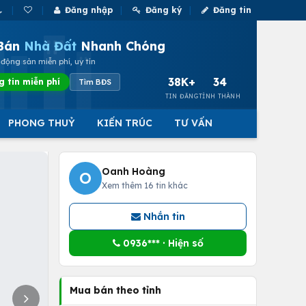
Đăng nhập
Đăng ký
Đăng tin
Bán
Nhà Đất
Nhanh Chóng
động sản miễn phí, uy tín
38K+
34
g tin miễn phí
Tìm BĐS
TIN ĐĂNG
TỈNH THÀNH
PHONG THUỶ
KIẾN TRÚC
TƯ VẤN
Oanh Hoàng
O
Xem thêm 16 tin khác
Nhắn tin
0936*** · Hiện số
Mua bán theo tỉnh