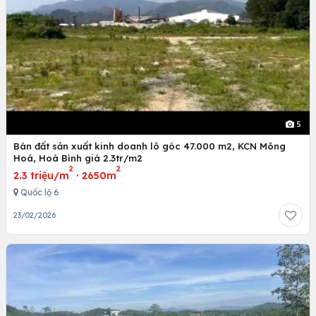
5
Bán đất sản xuất kinh doanh lô góc 47.000 m2, KCN Mông
Hoá, Hoà Bình giá 2.3tr/m2
2
2
2.3 triệu/m
·
2650m
Quốc lộ 6
23/02/2026