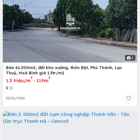
1
Bán 61.000m2, đất kho xưởng, thôn Bột, Phú Thành, Lạc
Thuỷ, Hoà Bình giá 1.3tr/m2
2
2
1.3 triệu/m
·
119m
21
23/02/2026