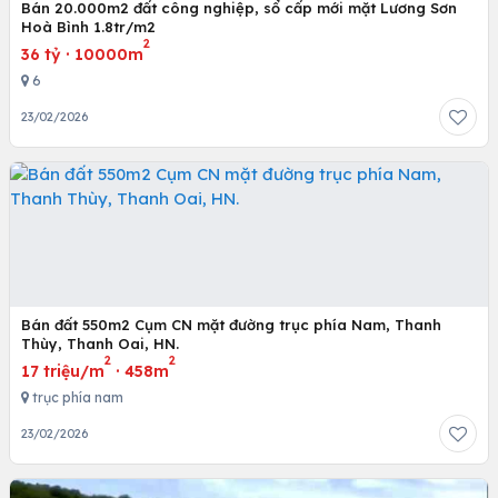
Bán 20.000m2 đất công nghiệp, sổ cấp mới mặt Lương Sơn
Hoà Bình 1.8tr/m2
2
36 tỷ
·
10000m
6
23/02/2026
Bán đất 550m2 Cụm CN mặt đường trục phía Nam, Thanh
Thùy, Thanh Oai, HN.
2
2
17 triệu/m
·
458m
trục phía nam
23/02/2026