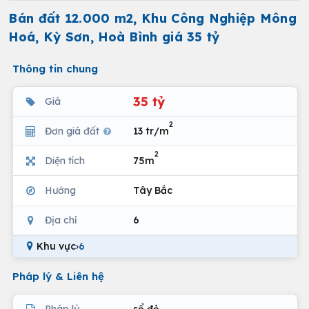
Bán đất 12.000 m2, Khu Công Nghiệp Mông
Hoá, Kỳ Sơn, Hoà Bình giá 35 tỷ
Thông tin chung
35 tỷ
Giá
2
Đơn giá đất
13 tr/m
2
Diện tích
75m
Hướng
Tây Bắc
Địa chỉ
6
Khu vực
›
6
Pháp lý & Liên hệ
Pháp lý
sổ đỏ