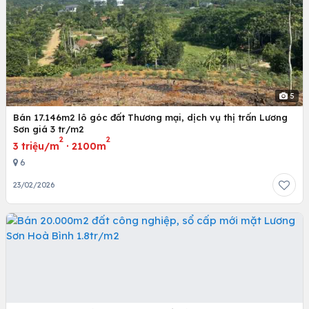
5
Bán 17.146m2 lô góc đất Thương mại, dịch vụ thị trấn Lương
Sơn giá 3 tr/m2
2
2
3 triệu/m
·
2100m
6
23/02/2026