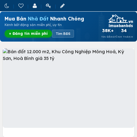
Mua Bán
Nhà Đất
Nhanh Chóng
Kênh bất động sản miễn phí, uy tín
38K+
34
+ Đăng tin miễn phí
Tìm BĐS
TIN ĐĂNG
TỈNH THÀNH