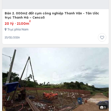
Bán 2. 000m2 đất cụm công nghiệp Thanh Văn - Tân Ước
trục Thanh Hà – Cenco5
2
20 tỷ
·
2100m
Trục phía Nam
23/02/2026
5