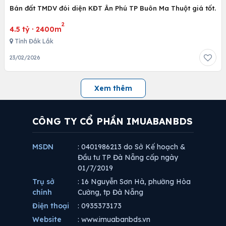
Bán đất TMDV đói diện KĐT Ân Phú TP Buôn Ma Thuột giá tốt.
2
4.5 tỷ
·
2400m
Tỉnh Đắk Lắk
23/02/2026
Xem thêm
CÔNG TY CỔ PHẦN IMUABANBDS
MSDN
: 0401986213 do Sở Kế hoạch &
Đầu tư TP Đà Nẵng cấp ngày
01/7/2019
Trụ sở
: 16 Nguyễn Sơn Hà, phường Hòa
chính
Cường, tp Đà Nẵng
Điện thoại
: 0935373173
Website
: www.imuabanbds.vn