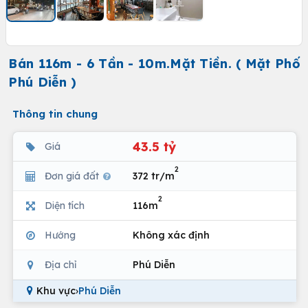
Bán 116m - 6 Tần - 10m.Mặt Tiền. ( Mặt Phố
Phú Diễn )
Thông tin chung
43.5 tỷ
Giá
2
Đơn giá đất
372 tr/m
2
Diện tích
116m
Hướng
Không xác định
Địa chỉ
Phú Diễn
Khu vực
›
Phú Diễn