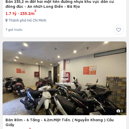
Bán 235,2 m đất hai mặt tiền đường nhựa khu vực dân cư
đông đúc - An nhứt-Long Điền - Bà Rịa
2
1.7 tỷ
·
235.2m
Thành phố Hồ Chí Minh
7 giờ trước
5
Bán 80m - 6 Tầng - 6.2m.Mặt Tiền. ( Nguyễn Khang ) Cầu
Giấy
2