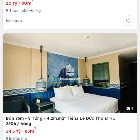
20 tỷ
·
80m
Thành phố Hà Nội
hôm qua
4
Bán 85m - 8 Tầng - 4.2m.mặt Tiền.( Lê Đức Thọ ).THU
250tr/tháng
2
34.5 tỷ
·
85m
lê đức thọ