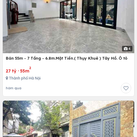
4
Bán 55m - 7 Tầng - 6.8m.Mặt Tiền.( Thụy Khuê ) Tây Hồ. Ô tô
2
27 tỷ
·
55m
Thành phố Hà Nội
hôm qua