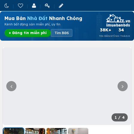
Mua Bán
Nhà Đất
Nhanh Chóng
Kênh bất động sản miễn phí, uy tín
38K+
34
+ Đăng tin miễn phí
Tìm BĐS
TIN ĐĂNG
TỈNH THÀNH
1
/ 4