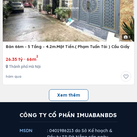
5
Bán 66m - 5 Tầng - 4.2m.Mặt Tiền.( Phạm Tuấn Tài ) Cầu Giấy
2
26.35 tỷ
·
66m
Thành phố Hà Nội
hôm qua
Xem thêm
CÔNG TY CỔ PHẦN IMUABANBDS
MSDN
: 0401986213 do Sở Kế hoạch &
Đầu tư TP Đà Nẵng cấp ngày