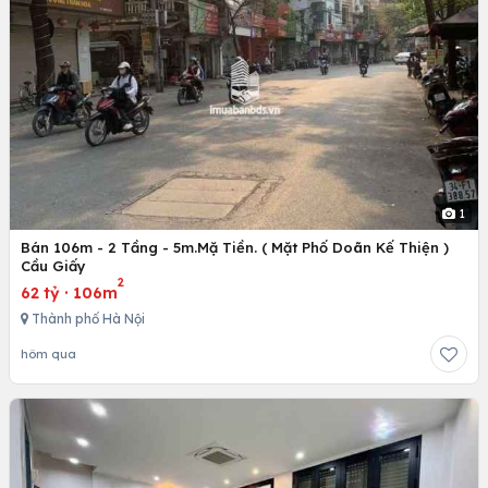
1
Bán 106m - 2 Tầng - 5m.Mặ Tiền. ( Mặt Phố Doãn Kế Thiện )
Cầu Giấy
2
62 tỷ
·
106m
Thành phố Hà Nội
hôm qua