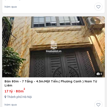
hôm qua
4
Bán 80m - 7 Tầng - 4.5m.Mặt Tiền.( Phương Canh ) Nam Từ
Liêm
2
17 tỷ
·
80m
Thành phố Hà Nội
hôm qua