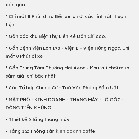
gần gặn.
* Chỉ mất 8 Phút đi ra Bến xe lớn đi các tỉnh rất thuận
tiện.
* Gần các khu Biệt Thự Liền Kề Dân Chí cao.
* Gần Bệnh viện Lớn 198 - Viện E - Viện Hồng Ngọc. Chỉ
mất 8 Phút đi xe.
* Gần Trung Tâm Thương Mại Aeon - Khu vui chơi mua
sắm giải chí bậc nhất.
* Các Tổ hợp Chung Cư - Toà Văn Phòng Sầm Uất.
* MẶT PHỐ - KINH DOANH - THANG MÁY - LÔ GÓC -
DÒNG TIỀN KHỦNG
- Thiết kế 6 tầng thang máy
- Tầng 1.2: Thông sàn kinh doanh caffe