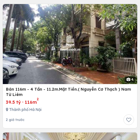
4
Bán 116m - 4 Tần - 11.2m.Mặt Tiền.( Nguyễn Cơ Thạch ) Nam
Từ Liêm
2
39.5 tỷ
·
116m
Thành phố Hà Nội
2 giờ trước