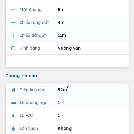
Mặt đường
5m
Chiều rộng đất
4m
Chiều dài đất
11m
Hình dáng
Vuông vắn
Thông tin nhà
2
Diện tích nhà
52m
Số phòng ngủ
1
Số WC
1
Sân vườn
Không