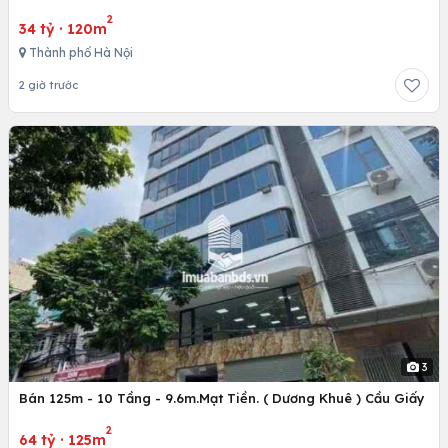
2
34 tỷ
·
120m
Thành phố Hà Nội
2 giờ trước
3
Bán 125m - 10 Tầng - 9.6m.Mạt Tiền. ( Dương Khuê ) Cầu Giấy
2
64 tỷ
·
125m