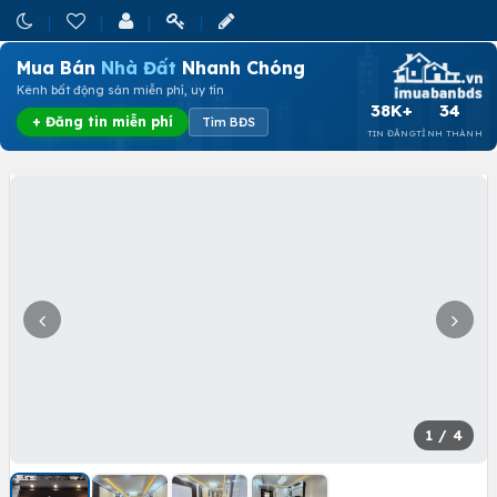
Mua Bán
Nhà Đất
Nhanh Chóng
Kênh bất động sản miễn phí, uy tín
38K+
34
+ Đăng tin miễn phí
Tìm BĐS
TIN ĐĂNG
TỈNH THÀNH
1
/ 4