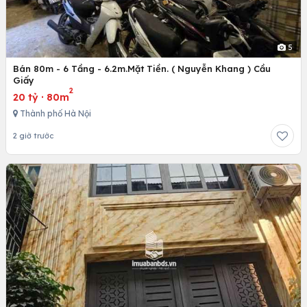
5
Bán 80m - 6 Tầng - 6.2m.Mặt Tiền. ( Nguyễn Khang ) Cầu
Giấy
2
20 tỷ
·
80m
Thành phố Hà Nội
2 giờ trước