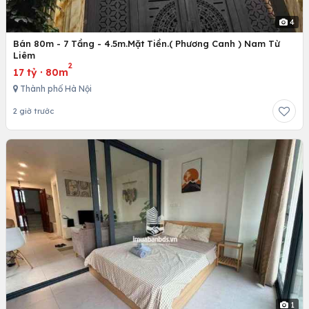
4
Bán 80m - 7 Tầng - 4.5m.Mặt Tiền.( Phương Canh ) Nam Từ
Liêm
2
17 tỷ
·
80m
Thành phố Hà Nội
2 giờ trước
1