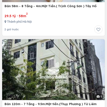
Bán 58m - 8 Tầng - 4m.Mặt Tiền.( Trịnh Công Sơn ) Tây Hồ
2
29.5 tỷ
·
58m
Thành phố Hà Nội
2 giờ trước
5
Bán 120m - 7 Tầng - 9.5m.Mặt tiền.(Thụy Phương ) Từ Liêm