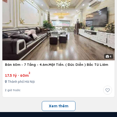
4
Bán 60m - 7 Tầng - 4.6m.Mặt Tiền. ( Đức Diễn ) Bắc Từ Liêm
2
17.5 tỷ
·
60m
Thành phố Hà Nội
2 giờ trước
Xem thêm