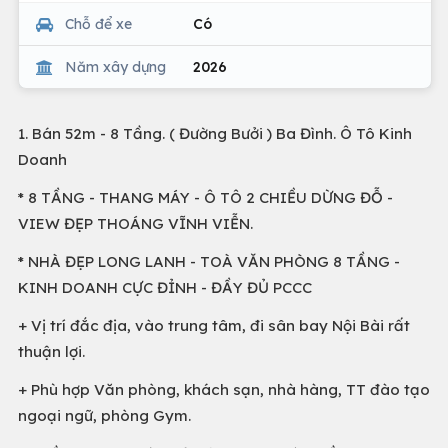
Chỗ để xe
Có
Năm xây dựng
2026
1. Bán 52m - 8 Tầng. ( Đường Bưởi ) Ba Đình. Ô Tô Kinh
Doanh
* 8 TẦNG - THANG MÁY - Ô TÔ 2 CHIỀU DỪNG ĐỖ -
VIEW ĐẸP THOÁNG VĨNH VIỄN.
* NHÀ ĐẸP LONG LANH - TOÀ VĂN PHÒNG 8 TẦNG -
KINH DOANH CỰC ĐỈNH - ĐẦY ĐỦ PCCC
+ Vị trí đắc địa, vào trung tâm, đi sân bay Nội Bài rất
thuận lợi.
+ Phù hợp Văn phòng, khách sạn, nhà hàng, TT đào tạo
ngoại ngữ, phòng Gym.