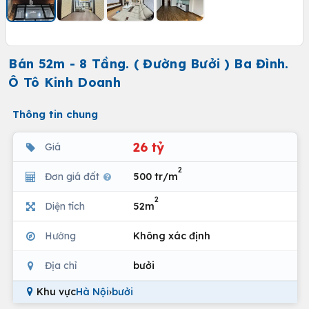
Bán 52m - 8 Tầng. ( Đường Bưởi ) Ba Đình.
Ô Tô Kinh Doanh
Thông tin chung
26 tỷ
Giá
2
Đơn giá đất
500 tr/m
2
Diện tích
52m
Hướng
Không xác định
Địa chỉ
bưởi
Khu vực
Hà Nội
›
bưởi