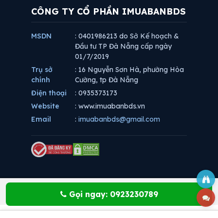
CÔNG TY CỔ PHẦN IMUABANBDS
MSDN
: 0401986213 do Sở Kế hoạch &
Đầu tư TP Đà Nẵng cấp ngày
01/7/2019
Trụ sở
: 16 Nguyễn Sơn Hà, phường Hòa
chính
Cường, tp Đà Nẵng
Điện thoại
: 0935373173
Website
: www.imuabanbds.vn
Email
:
imuabanbds@gmail.com
Gọi ngay: 0923230789