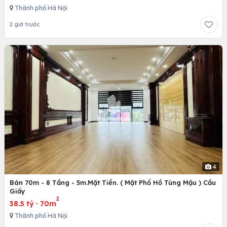
Thành phố Hà Nội
2 giờ trước
4
Bán 70m - 8 Tầng - 5m.Mặt Tiền. ( Mặt Phố Hồ Tùng Mậu ) Cầu
Giấy
2
38.5 tỷ
·
70m
Thành phố Hà Nội