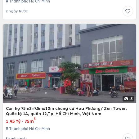
Thành phố Hồ Chí Minh
2 ngày trước
13
Căn hộ 75m2=7.5mx10m chung cư Hoa Phượng/ Zen Tower,
Quốc lộ 1A, quân 12,Tp. Hồ Chí Minh, Việt Nam
2
1.95 tỷ
·
75m
Thành phố Hồ Chí Minh
3 ngày trước