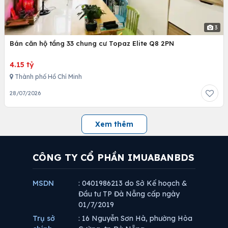
3
Bán căn hộ tầng 33 chung cư Topaz Elite Q8 2PN
4.15 tỷ
Thành phố Hồ Chí Minh
28/07/2026
Xem thêm
CÔNG TY CỔ PHẦN IMUABANBDS
MSDN
: 0401986213 do Sở Kế hoạch &
Đầu tư TP Đà Nẵng cấp ngày
01/7/2019
Trụ sở
: 16 Nguyễn Sơn Hà, phường Hòa