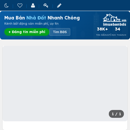
Mua Bán
Nhà Đất
Nhanh Chóng
Kênh bất động sản miễn phí, uy tín
38K+
34
+ Đăng tin miễn phí
Tìm BĐS
TIN ĐĂNG
TỈNH THÀNH
1
/ 1