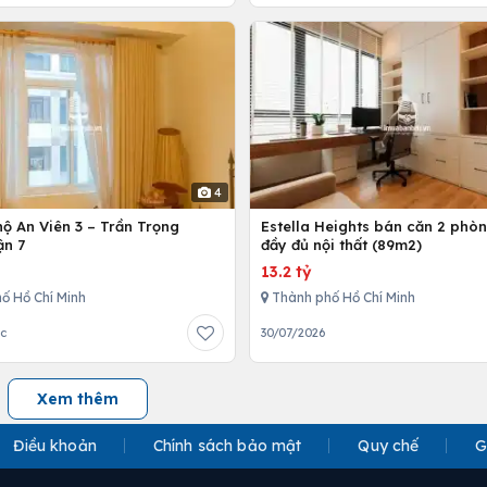
4
ộ An Viên 3 – Trần Trọng
Estella Heights bán căn 2 phò
ận 7
đầy đủ nội thất (89m2)
13.2 tỷ
ố Hồ Chí Minh
Thành phố Hồ Chí Minh
ớc
30/07/2026
Xem thêm
Điều khoản
Chính sách bảo mật
Quy chế
G