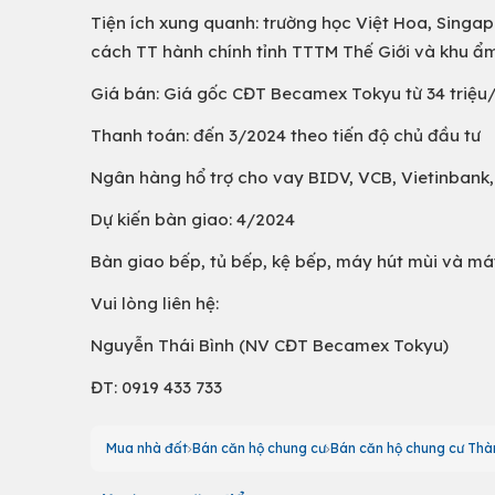
Tiện ích xung quanh: trường học Việt Hoa, Singap
cách TT hành chính tỉnh TTTM Thế Giới và khu ẩm 
Giá bán: Giá gốc CĐT Becamex Tokyu từ 34 triệ
Thanh toán: đến 3/2024 theo tiến độ chủ đầu tư
Ngân hàng hổ trợ cho vay BIDV, VCB, Vietinbank, 
Dự kiến bàn giao: 4/2024
Bàn giao bếp, tủ bếp, kệ bếp, máy hút mùi và m
Vui lòng liên hệ:
Nguyễn Thái Bình (NV CĐT Becamex Tokyu)
ĐT: 0919 433 733
Mua nhà đất
Bán căn hộ chung cư
Bán căn hộ chung cư Thà