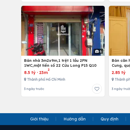
6
Bán nhà 3m2x9m,1 trệt 1 lầu 2PN
Bán căn h
1WC,mặt tiền số 22 Cửu Long P15 Q10
Cung, qu
2
8.5 tỷ
·
23m
2.85 tỷ
Thành phố Hồ Chí Minh
Thành ph
3 ngày trước
3 ngày trư
Giới thiệu
Hướng dẫn
Quy định