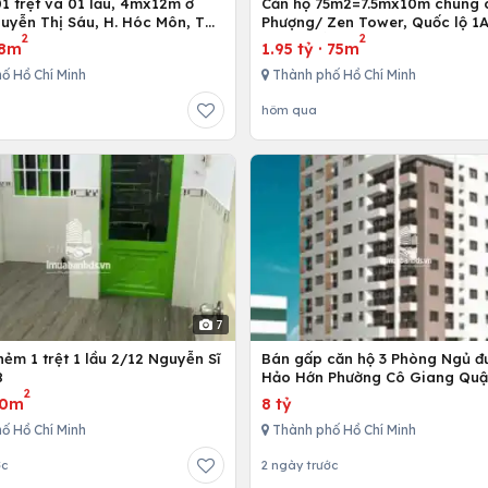
Căn hộ 75m2=7.5mx10m chung 
uyễn Thị Sáu, H. Hóc Môn, Tp.
Phượng/ Zen Tower, Quốc lộ 1A
2
2
inh
12,Tp. Hồ Chí Minh, Việt Nam
8m
1.95 tỷ
·
75m
ố Hồ Chí Minh
Thành phố Hồ Chí Minh
hôm qua
7
ẻm 1 trệt 1 lầu 2/12 Nguyễn Sĩ
Bán gấp căn hộ 3 Phòng Ngủ đ
8
Hảo Hớn Phường Cô Giang Quậ
2
80m
8 tỷ
ố Hồ Chí Minh
Thành phố Hồ Chí Minh
ớc
2 ngày trước