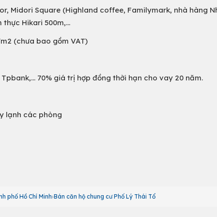
or, Midori Square (Highland coffee, Familymark, nhà hàng Nh
thực Hikari 500m,...
u/m2 (chưa bao gồm VAT)
Tpbank,... 70% giá trị hợp đồng thời hạn cho vay 20 năm.
áy lạnh các phòng
nh phố Hồ Chí Minh
Bán căn hộ chung cư Phố Lý Thái Tổ