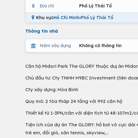
Địa chỉ
Phố Lý Thái Tổ
Khu vực
Hồ Chí Minh
›
Phố Lý Thái Tổ
Thông tin nhà
Năm xây dựng
Không có thông tin
Căn hộ Midori Park The GLORY thuộc duj án Midor
Chủ đầu tư: Cty TNHH H9BC Investment (liên do
Cty xây dựng: Hòa Bình
Quy mô: 2 tòa tháp 24 tầng với 992 căn hộ
Thiết kế từ 1-3PN/căn với diện tích từ 48-107m2/
Tiện ích của dự án The GLORY: hồ bơi vô cực dài
trẻ em, đồi gió, sân tennis, skyview,...