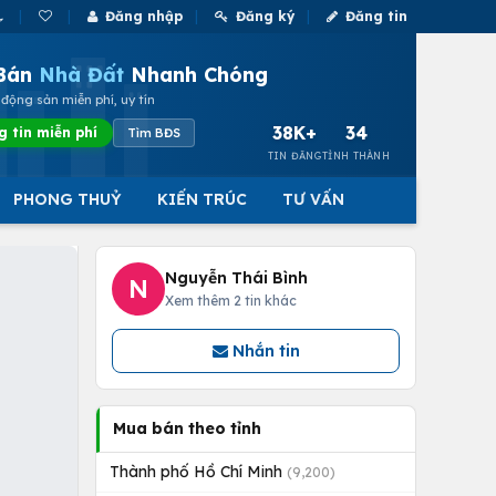
Đăng nhập
Đăng ký
Đăng tin
Bán
Nhà Đất
Nhanh Chóng
động sản miễn phí, uy tín
38K+
34
g tin miễn phí
Tìm BĐS
TIN ĐĂNG
TỈNH THÀNH
PHONG THUỶ
KIẾN TRÚC
TƯ VẤN
Nguyễn Thái Bình
N
Xem thêm 2 tin khác
Nhắn tin
Mua bán theo tỉnh
Thành phố Hồ Chí Minh
(9,200)