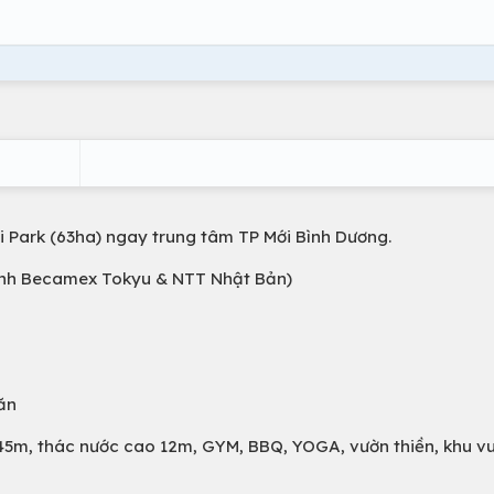
i Park (63ha) ngay trung tâm TP Mới Bình Dương.
anh Becamex Tokyu & NTT Nhật Bản)
căn
 45m, thác nước cao 12m, GYM, BBQ, YOGA, vườn thiền, khu vu