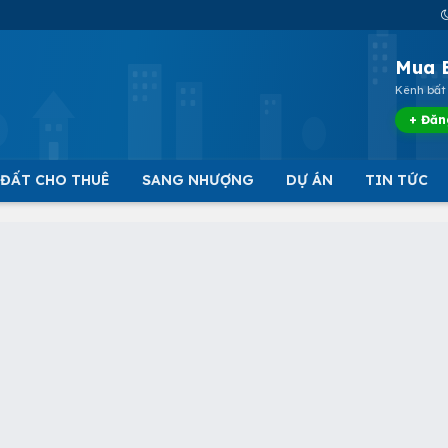
Mua 
Kênh bất 
+ Đăn
 ĐẤT CHO THUÊ
SANG NHƯỢNG
DỰ ÁN
TIN TỨC