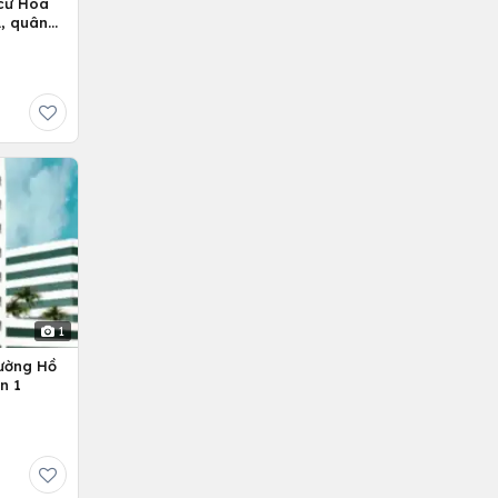
cư Hoa
, quân
1
ường Hồ
n 1