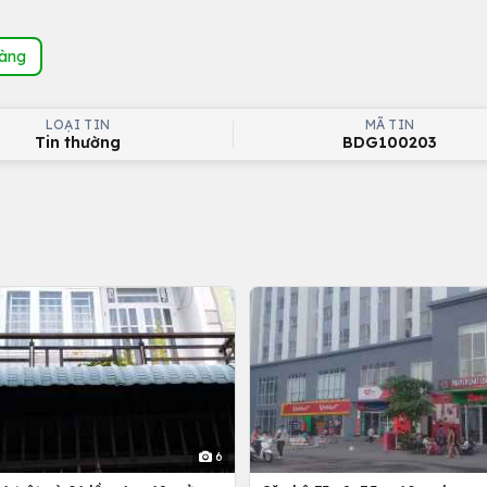
hàng
LOẠI TIN
MÃ TIN
Tin thường
BDG100203
6