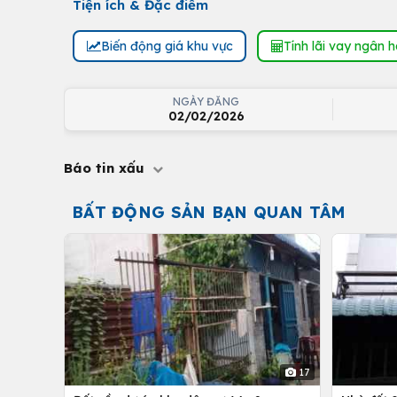
Tiện ích & Đặc điểm
Biến động giá khu vực
Tính lãi vay ngân 
NGÀY ĐĂNG
02/02/2026
Báo tin xấu
BẤT ĐỘNG SẢN BẠN QUAN TÂM
17