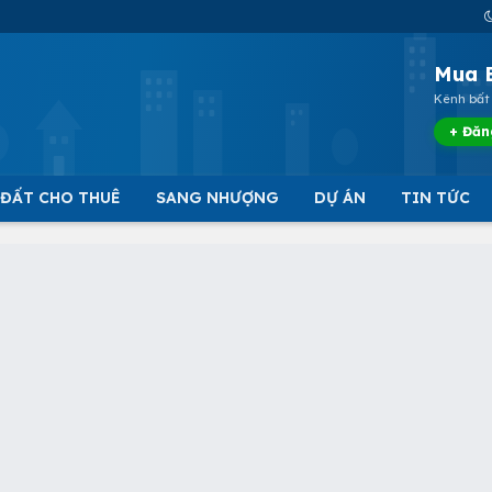
Mua 
Kênh bất 
+ Đăn
 ĐẤT CHO THUÊ
SANG NHƯỢNG
DỰ ÁN
TIN TỨC