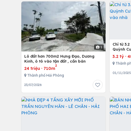
Chỉ từ 3.
1
Quỳnh Cư
vào nhà
3.2 tỷ
·
4
Lô đất hơn 700m2 Hưng Đạo, Dương
Kinh, ô tô vào tận đất , cần bán
Thành ph
2
24 triệu
·
710m
01/11/202
Thành phố Hải Phòng
23/07/2026