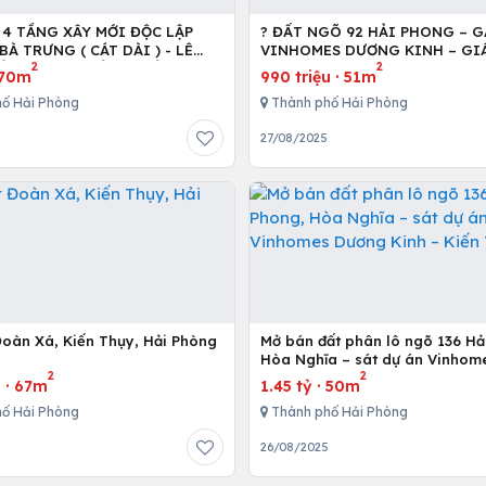
 4 TẦNG XÂY MỚI ĐỘC LẬP
? ĐẤT NGÕ 92 HẢI PHONG – 
BÀ TRƯNG ( CÁT DÀI ) - LÊ
VINHOMES DƯƠNG KINH – GI
2
2
ẢI PHÒNG CHỈ 6.55 TỶ
9XX TRIỆU!!!
70m
990 triệu
·
51m
ố Hải Phòng
Thành phố Hải Phòng
27/08/2025
Đoàn Xá, Kiến Thụy, Hải Phòng
Mở bán đất phân lô ngõ 136 Hả
Hòa Nghĩa – sát dự án Vinhom
2
2
Kinh – Kiến Thụy
u
·
67m
1.45 tỷ
·
50m
ố Hải Phòng
Thành phố Hải Phòng
5
26/08/2025