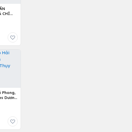
GẦN
Á CHỈ
i Phong,
es Dương