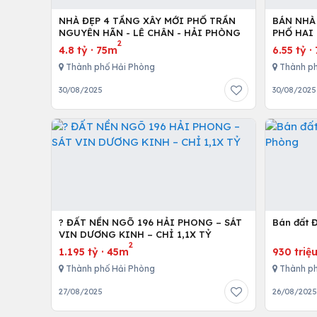
NHÀ ĐẸP 4 TẦNG XÂY MỚI PHỐ TRẦN
BÁN NHÀ
NGUYÊN HÃN - LÊ CHÂN - HẢI PHÒNG
PHỐ HAI 
2
CHÂN - H
4.8 tỷ
·
75m
6.55 tỷ
·
Thành phố Hải Phòng
Thành ph
30/08/2025
30/08/2025
? ĐẤT NỀN NGÕ 196 HẢI PHONG – SÁT
Bán đất 
VIN DƯƠNG KINH – CHỈ 1,1X TỶ
2
1.195 tỷ
·
45m
930 triệ
Thành phố Hải Phòng
Thành ph
27/08/2025
26/08/202