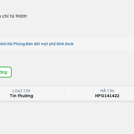
chỉ từ 900tr
phố Hải Phòng
Bán đất mặt phố Đình Đoài
hàng
LOẠI TIN
MÃ TIN
Tin thường
HPG141422