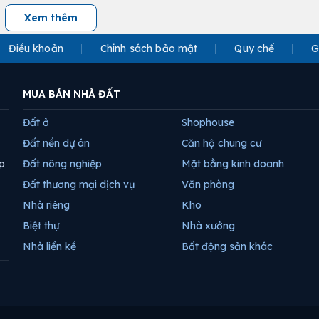
Xem thêm
Điều khoản
Chính sách bảo mật
Quy chế
G
MUA BÁN NHÀ ĐẤT
Đất ở
Shophouse
Đất nền dự án
Căn hộ chung cư
p
Đất nông nghiệp
Mặt bằng kinh doanh
Đất thương mại dịch vụ
Văn phòng
Nhà riêng
Kho
Biệt thự
Nhà xưởng
Nhà liền kề
Bất động sản khác