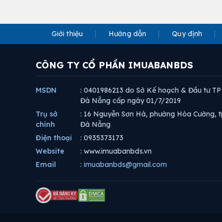
Giới thiệu
Hướng dẫn
Quy định
CÔNG TY CỔ PHẦN IMUABANBDS
MSDN
: 0401986213 do Sở Kế hoạch & Đầu tư TP
Đà Nẵng cấp ngày 01/7/2019
Trụ sở
: 16 Nguyễn Sơn Hà, phường Hòa Cường, t
chính
Đà Nẵng
Điện thoại
: 0935373173
Website
: www.imuabanbds.vn
Email
:
imuabanbds@gmail.com