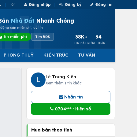
Đăng nhập
Đăng ký
Đăng tin
Bán
Nhà Đất
Nhanh Chóng
động sản miễn phí, uy tín
38K+
34
g tin miễn phí
Tìm BĐS
TIN ĐĂNG
TỈNH THÀNH
PHONG THUỶ
KIẾN TRÚC
TƯ VẤN
Lê Trung Kiên
L
Xem thêm 1 tin khác
Nhắn tin
0704*** · Hiện số
Mua bán theo tỉnh