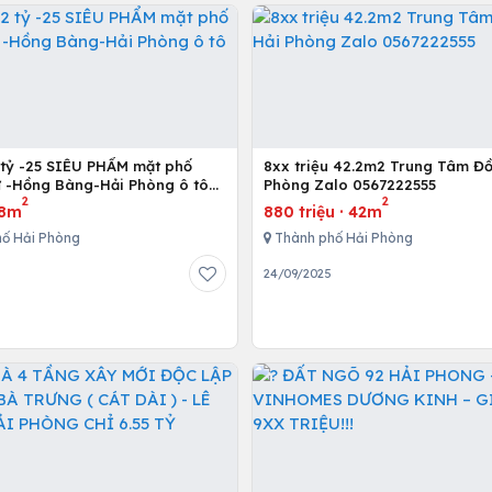
2 tỷ -25 SIÊU PHẨM mặt phố
8xx triệu 42.2m2 Trung Tâm Đồ
 -Hồng Bàng-Hải Phòng ô tô
Phòng Zalo 0567222555
2
2
8m
880 triệu
·
42m
ố Hải Phòng
Thành phố Hải Phòng
5
24/09/2025