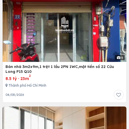
6
Bán nhà 3m2x9m,1 trệt 1 lầu 2PN 1WC,mặt tiền số 22 Cửu
Long P15 Q10
2
8.5 tỷ
·
23m
Thành phố Hồ Chí Minh
04/08/2026