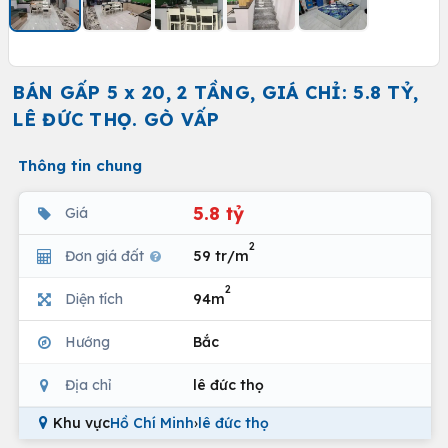
BÁN GẤP 5 x 20, 2 TẦNG, GIÁ CHỈ: 5.8 TỶ,
LÊ ĐỨC THỌ. GÒ VẤP
Thông tin chung
5.8 tỷ
Giá
2
Đơn giá đất
59 tr/m
2
Diện tích
94m
Hướng
Bắc
Địa chỉ
lê đức thọ
Khu vực
Hồ Chí Minh
›
lê đức thọ