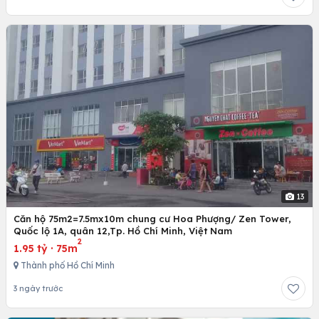
13
Căn hộ 75m2=7.5mx10m chung cư Hoa Phượng/ Zen Tower,
Quốc lộ 1A, quân 12,Tp. Hồ Chí Minh, Việt Nam
2
1.95 tỷ
·
75m
Thành phố Hồ Chí Minh
3 ngày trước