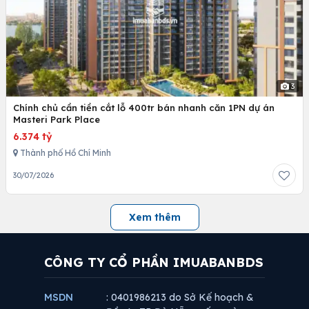
3
Chính chủ cần tiền cắt lỗ 400tr bán nhanh căn 1PN dự án
Masteri Park Place
6.374 tỷ
Thành phố Hồ Chí Minh
30/07/2026
Xem thêm
CÔNG TY CỔ PHẦN IMUABANBDS
MSDN
: 0401986213 do Sở Kế hoạch &