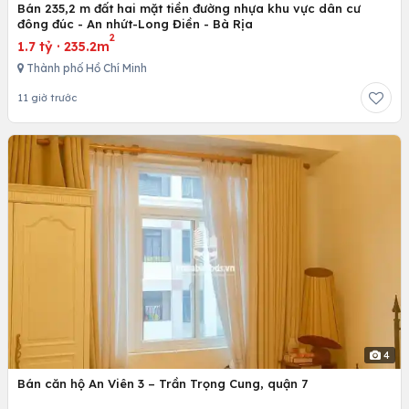
Bán 235,2 m đất hai mặt tiền đường nhựa khu vực dân cư
đông đúc - An nhứt-Long Điền - Bà Rịa
2
1.7 tỷ
·
235.2m
Thành phố Hồ Chí Minh
11 giờ trước
4
Bán căn hộ An Viên 3 – Trần Trọng Cung, quận 7