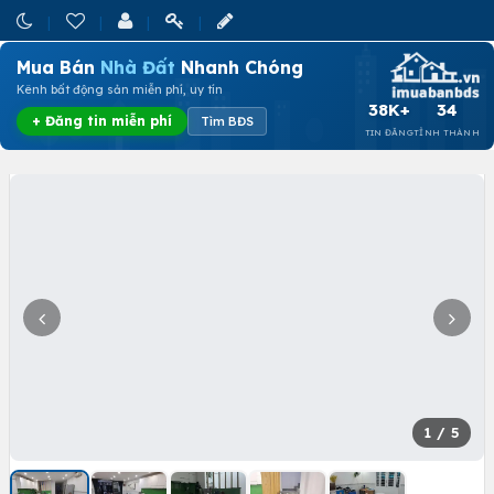
Mua Bán
Nhà Đất
Nhanh Chóng
Kênh bất động sản miễn phí, uy tín
38K+
34
+ Đăng tin miễn phí
Tìm BĐS
TIN ĐĂNG
TỈNH THÀNH
1
/ 5