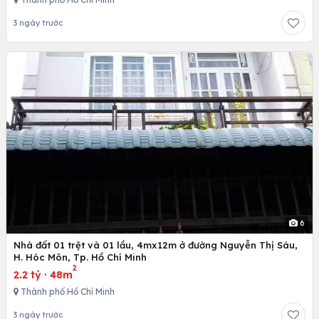
3 ngày trước
6
Nhà đất 01 trệt và 01 lầu, 4mx12m ở đường Nguyễn Thị Sáu,
H. Hóc Môn, Tp. Hồ Chí Minh
2
2.2 tỷ
·
48m
Thành phố Hồ Chí Minh
3 ngày trước