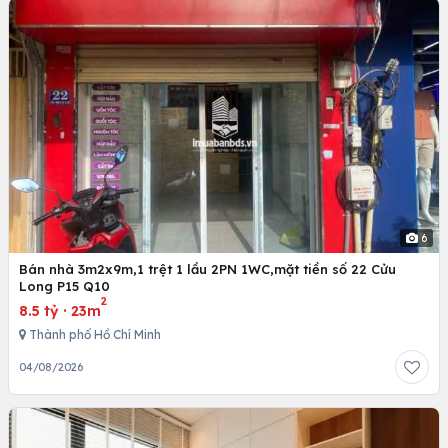
6
Bán nhà 3m2x9m,1 trệt 1 lầu 2PN 1WC,mặt tiền số 22 Cửu
Long P15 Q10
2
8.5 tỷ
·
23m
Thành phố Hồ Chí Minh
04/08/2026