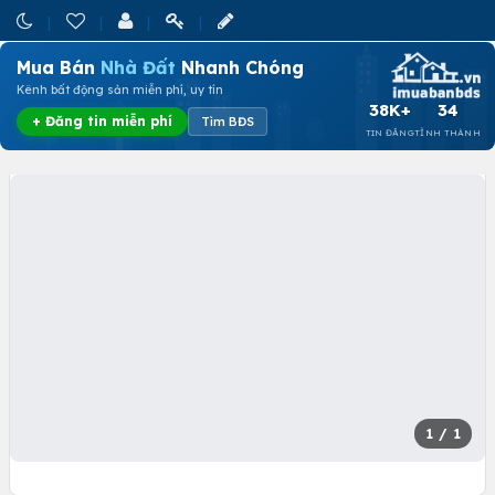
Mua Bán
Nhà Đất
Nhanh Chóng
Kênh bất động sản miễn phí, uy tín
38K+
34
+ Đăng tin miễn phí
Tìm BĐS
TIN ĐĂNG
TỈNH THÀNH
1
/ 1