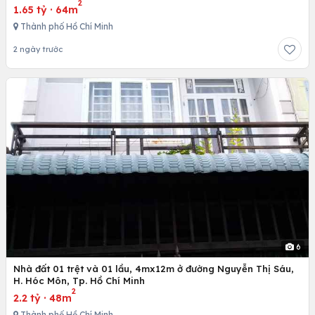
2
1.65 tỷ
·
64m
Thành phố Hồ Chí Minh
2 ngày trước
6
Nhà đất 01 trệt và 01 lầu, 4mx12m ở đường Nguyễn Thị Sáu,
H. Hóc Môn, Tp. Hồ Chí Minh
2
2.2 tỷ
·
48m
Thành phố Hồ Chí Minh