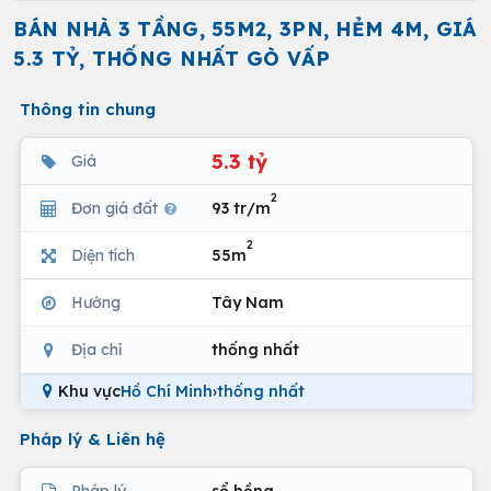
BÁN NHÀ 3 TẦNG, 55M2, 3PN, HẺM 4M, GIÁ
5.3 TỶ, THỐNG NHẤT GÒ VẤP
Thông tin chung
5.3 tỷ
Giá
2
Đơn giá đất
93 tr/m
2
Diện tích
55m
Hướng
Tây Nam
Địa chỉ
thống nhất
Khu vực
Hồ Chí Minh
›
thống nhất
Pháp lý & Liên hệ
Pháp lý
sổ hồng