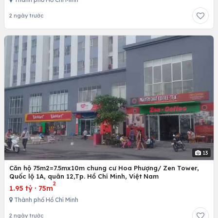
2 ngày trước
13
Căn hộ 75m2=7.5mx10m chung cư Hoa Phượng/ Zen Tower,
Quốc lộ 1A, quân 12,Tp. Hồ Chí Minh, Việt Nam
2
1.95 tỷ
·
75m
Thành phố Hồ Chí Minh
2 ngày trước