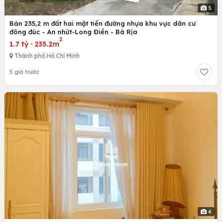
5
Bán 235,2 m đất hai mặt tiền đường nhựa khu vực dân cư
đông đúc - An nhứt-Long Điền - Bà Rịa
2
1.7 tỷ
·
235.2m
Thành phố Hồ Chí Minh
5 giờ trước
4