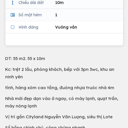
Chiều dài đất
10m
Số mặt hẻm
1
Hình dáng
Vuông vắn
DT: 55 m2. 55 x 10m
Kc: trệt 2 lầu, phòng khách, bếp với 3pn 3wc, khu an
ninh yên
tỉnh, hàng xóm cao tầng, đuòng nhựa truóc nhà 4m
Nhà mới đẹp dọn vào ở ngay, có máy lạnh, quạt trần,
máy nóng lạnh
Vị trí gần Cityland Nguyễn Văn Luọng, siêu thị Lote
Sổ hồng chính chủ, công chứng nhanh