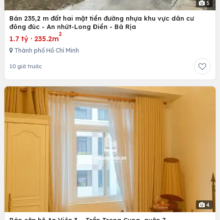
5
Bán 235,2 m đất hai mặt tiền đường nhựa khu vực dân cư
đông đúc - An nhứt-Long Điền - Bà Rịa
2
1.7 tỷ
·
235.2m
Thành phố Hồ Chí Minh
10 giờ trước
4
Bán căn hộ An Viên 3 – Trần Trọng Cung, quận 7