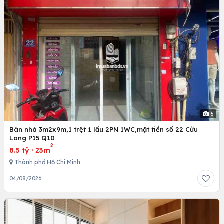
6
Bán nhà 3m2x9m,1 trệt 1 lầu 2PN 1WC,mặt tiền số 22 Cửu
Long P15 Q10
2
8.5 tỷ
·
23m
Thành phố Hồ Chí Minh
04/08/2026