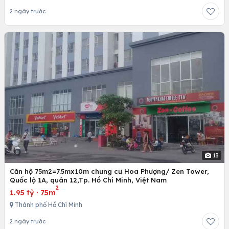
2 ngày trước
13
Căn hộ 75m2=7.5mx10m chung cư Hoa Phượng/ Zen Tower,
Quốc lộ 1A, quân 12,Tp. Hồ Chí Minh, Việt Nam
2
1.95 tỷ
·
75m
Thành phố Hồ Chí Minh
2 ngày trước