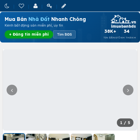
Mua Bán
Nhà Đất
Nhanh Chóng
Kênh bất động sản miễn phí, uy tín
38K+
34
+ Đăng tin miễn phí
Tìm BĐS
TIN ĐĂNG
TỈNH THÀNH
1
/ 5