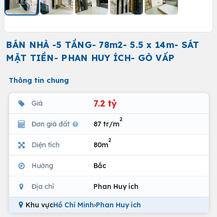
BÁN NHÀ -5 TẦNG- 78m2- 5.5 x 14m- SÁT
MẶT TIỀN- PHAN HUY ÍCH- GÒ VẤP
Thông tin chung
7.2 tỷ
Giá
2
Đơn giá đất
87 tr/m
2
Diện tích
80m
Hướng
Bắc
Địa chỉ
Phan Huy ích
Khu vực
Hồ Chí Minh
›
Phan Huy ích