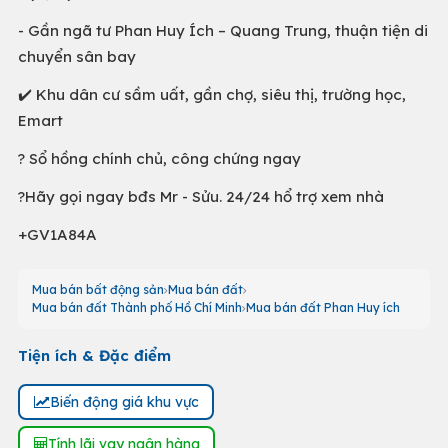
- Gần ngã tư Phan Huy Ích – Quang Trung, thuận tiện di
chuyển sân bay
✔️ Khu dân cư sầm uất, gần chợ, siêu thị, trường học,
Emart
? Sổ hồng chính chủ, công chứng ngay
?Hãy gọi ngay bđs Mr - Sửu. 24/24 hổ trợ xem nhà
+GV1A84A
Mua bán bất động sản
Mua bán đất
Mua bán đất Thành phố Hồ Chí Minh
Mua bán đất Phan Huy ích
Tiện ích & Đặc điểm
Biến động giá khu vực
Tính lãi vay ngân hàng