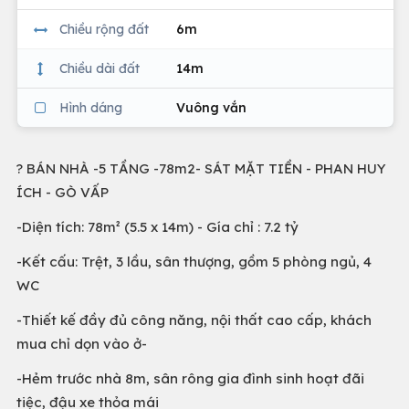
Chiều rộng đất
6m
Chiều dài đất
14m
Hình dáng
Vuông vắn
? BÁN NHÀ -5 TẦNG -78m2- SÁT MẶT TIỀN - PHAN HUY
ÍCH - GÒ VẤP
-Diện tích: 78m² (5.5 x 14m) - Gía chỉ : 7.2 tỷ
-Kết cấu: Trệt, 3 lầu, sân thượng, gồm 5 phòng ngủ, 4
WC
-Thiết kế đầy đủ công năng, nội thất cao cấp, khách
mua chỉ dọn vào ở-
-Hẻm trước nhà 8m, sân rông gia đình sinh hoạt đãi
tiệc, đậu xe thỏa mái