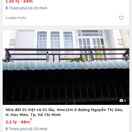
1.65 tỷ
·
64m
Thành phố Hồ Chí Minh
2 ngày trước
6
Nhà đất 01 trệt và 01 lầu, 4mx12m ở đường Nguyễn Thị Sáu,
H. Hóc Môn, Tp. Hồ Chí Minh
2
2.2 tỷ
·
48m
Thành phố Hồ Chí Minh