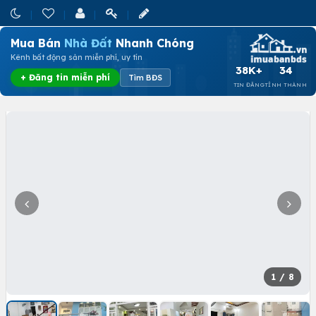
Mua Bán
Nhà Đất
Nhanh Chóng
Kênh bất động sản miễn phí, uy tín
38K+
34
+ Đăng tin miễn phí
Tìm BĐS
TIN ĐĂNG
TỈNH THÀNH
1
/ 8