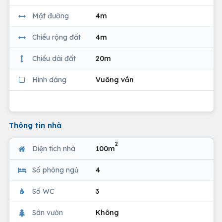
Mặt đường
4m
Chiều rộng đất
4m
Chiều dài đất
20m
Hình dáng
Vuông vắn
Thông tin nhà
2
Diện tích nhà
100m
Số phòng ngủ
4
Số WC
3
Sân vườn
Không