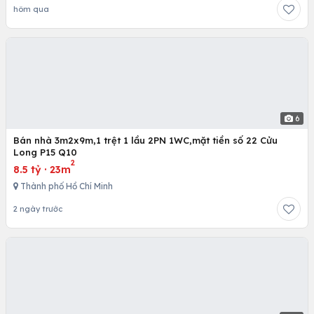
hôm qua
6
Bán nhà 3m2x9m,1 trệt 1 lầu 2PN 1WC,mặt tiền số 22 Cửu
Long P15 Q10
2
8.5 tỷ
·
23m
Thành phố Hồ Chí Minh
2 ngày trước