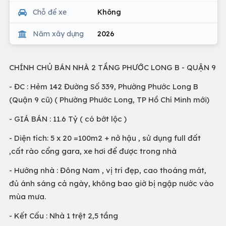
Chỗ để xe
Không
Năm xây dựng
2026
CHÍNH CHỦ BÁN NHÀ 2 TẦNG PHƯỚC LONG B - QUẬN 9
- ĐC : Hẻm 142 Đường Số 339, Phường Phước Long B
(Quận 9 cũ) ( Phường Phước Long, TP Hồ Chí Minh mới)
- GIÁ BÁN : 11.6 Tỷ ( có bớt lộc )
- Diện tích: 5 x 20 =100m2 + nở hậu , sử dụng full đất
,cất rào cổng gara, xe hơi để được trong nhà
- Hướng nhà : Đông Nam , vị trí đẹp, cao thoáng mát,
đủ ánh sáng cả ngày, không bao giờ bị ngập nước vào
mùa mưa.
- Kết Cấu : Nhà 1 trệt 2,5 tầng