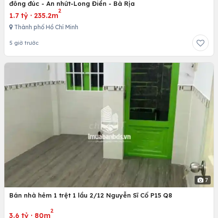
đông đúc - An nhứt-Long Điền - Bà Rịa
2
1.7 tỷ
·
235.2m
Thành phố Hồ Chí Minh
5 giờ trước
7
Bán nhà hẻm 1 trệt 1 lầu 2/12 Nguyễn Sĩ Cố P15 Q8
2
3.6 tỷ
·
80m