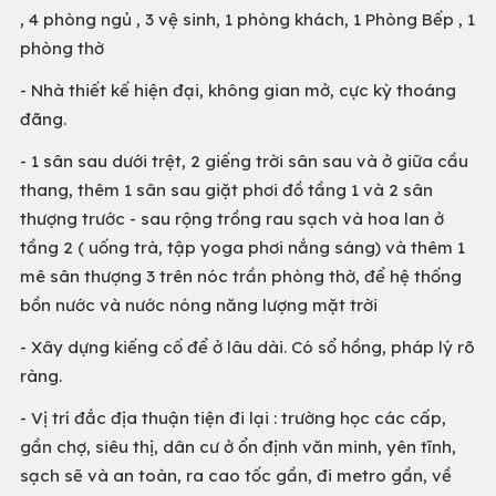
, 4 phòng ngủ , 3 vệ sinh, 1 phòng khách, 1 Phòng Bếp , 1
phòng thờ
- Nhà thiết kế hiện đại, không gian mở, cực kỳ thoáng
đãng.
- 1 sân sau dưới trệt, 2 giếng trời sân sau và ở giữa cầu
thang, thêm 1 sân sau giặt phơi đồ tầng 1 và 2 sân
thượng trước - sau rộng trồng rau sạch và hoa lan ở
tầng 2 ( uống trà, tập yoga phơi nắng sáng) và thêm 1
mê sân thượng 3 trên nóc trần phòng thờ, để hệ thống
bồn nước và nước nóng năng lượng mặt trời
- Xây dựng kiếng cố để ở lâu dài. Có sổ hồng, pháp lý rõ
ràng.
- Vị trí đắc địa thuận tiện đi lại : trường học các cấp,
gần chợ, siêu thị, dân cư ở ổn định văn minh, yên tĩnh,
sạch sẽ và an toàn, ra cao tốc gần, đi metro gần, về