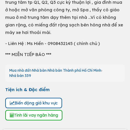
trung tâm tp Q1, Q2, Q3 cực kỳ thuận lợi , gia đình mua
ở hoặc mở văn phòng công ty, mở Spa , thầy cô giáo
mua ở mở trung tâm dạy thêm tại nhà ...Vì có không
gian rộng, có miếng đất rộng sạch bên hông nhà để xe
máy xe hơi thoải mái.
- Liên Hệ : Ms Hiền - 0908432145 ( chính chủ )
*** MIỄN TIẾP BÁO ***
Mua nhà đất
Nhà bán
Nhà bán Thành phố Hồ Chí Minh
Nhà bán 339
Tiện ích & Đặc điểm
Biến động giá khu vực
Tính lãi vay ngân hàng