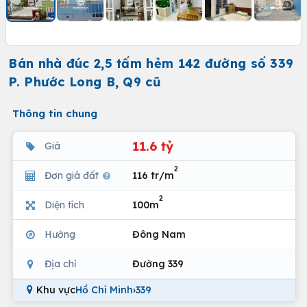
Bán nhà đúc 2,5 tấm hẻm 142 đường số 339
P. Phước Long B, Q9 cũ
Thông tin chung
11.6 tỷ
Giá
2
Đơn giá đất
116 tr/m
2
Diện tích
100m
Hướng
Đông Nam
Địa chỉ
Đường 339
Khu vực
Hồ Chí Minh
›
339