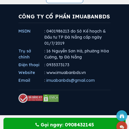
CÔNG TY CỔ PHẦN IMUABANBDS
MSDN
: 0401986213 do Sở Kế hoạch &
Đầu tư TP Đà Nẵng cấp ngày
01/7/2019
Trụ sở
: 16 Nguyễn Sơn Hà, phường Hòa
chính
Cường, tp Đà Nẵng
Điện thoại
: 0935373173
Website
: www.imuabanbds.vn
Email
:
imuabanbds@gmail.com
Gọi ngay: 0908432145