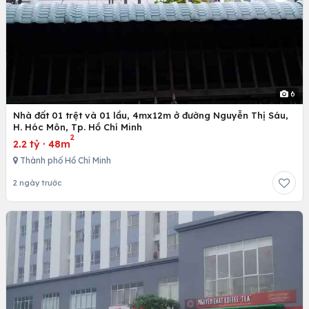
6
Nhà đất 01 trệt và 01 lầu, 4mx12m ở đường Nguyễn Thị Sáu,
H. Hóc Môn, Tp. Hồ Chí Minh
2
2.2 tỷ
·
48m
Thành phố Hồ Chí Minh
2 ngày trước