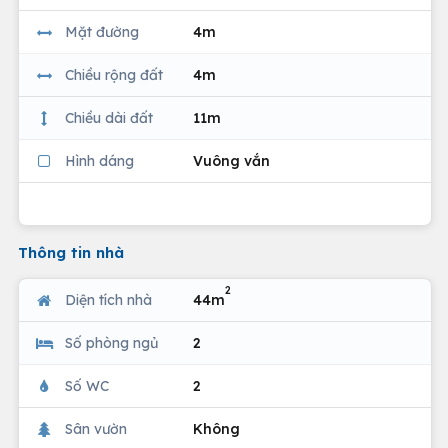
Mặt đường
4m
Chiều rộng đất
4m
Chiều dài đất
11m
Hình dáng
Vuông vắn
Thông tin nhà
2
Diện tích nhà
44m
Số phòng ngủ
2
Số WC
2
Sân vườn
Không