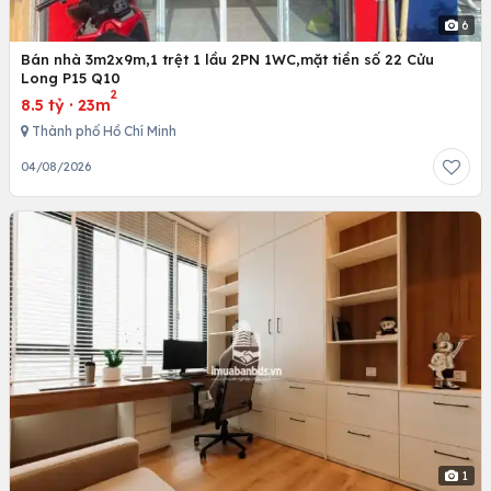
6
Bán nhà 3m2x9m,1 trệt 1 lầu 2PN 1WC,mặt tiền số 22 Cửu
Long P15 Q10
2
8.5 tỷ
·
23m
Thành phố Hồ Chí Minh
04/08/2026
1