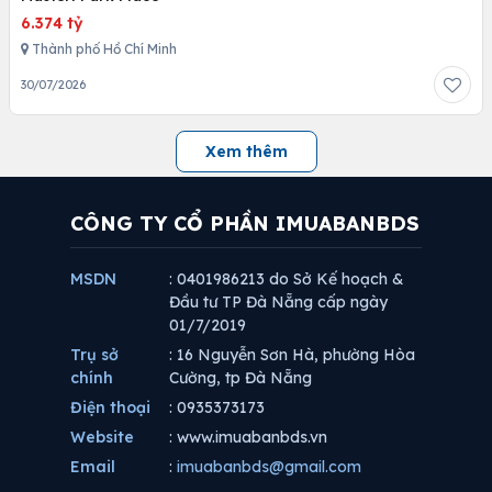
6.374 tỷ
Thành phố Hồ Chí Minh
30/07/2026
Xem thêm
CÔNG TY CỔ PHẦN IMUABANBDS
MSDN
: 0401986213 do Sở Kế hoạch &
Đầu tư TP Đà Nẵng cấp ngày
01/7/2019
Trụ sở
: 16 Nguyễn Sơn Hà, phường Hòa
chính
Cường, tp Đà Nẵng
Điện thoại
: 0935373173
Website
: www.imuabanbds.vn
Email
:
imuabanbds@gmail.com