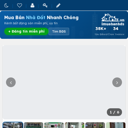
Mua Bán
Nhà Đất
Nhanh Chóng
Kênh bất động sản miễn phí, uy tín
38K+
34
+ Đăng tin miễn phí
Tìm BĐS
TIN ĐĂNG
TỈNH THÀNH
1
/ 6