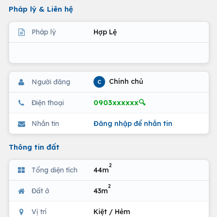
Pháp lý & Liên hệ
Pháp lý
Hợp Lệ
Chính chủ
Người đăng
C
0903xxxxxx🔍
Điện thoại
Nhắn tin
Đăng nhập để nhắn tin
Thông tin đất
2
Tổng diện tích
44m
2
Đất ở
43m
Vị trí
Kiệt / Hẻm