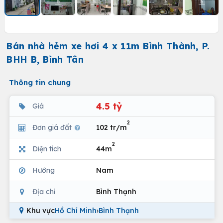
Bán nhà hẻm xe hơi 4 x 11m Bình Thành, P.
BHH B, Bình Tân
Thông tin chung
4.5 tỷ
Giá
2
Đơn giá đất
102 tr/m
2
Diện tích
44m
Hướng
Nam
Địa chỉ
Bình Thạnh
Khu vực
Hồ Chí Minh
›
Bình Thạnh