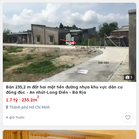
5
Bán 235,2 m đất hai mặt tiền đường nhựa khu vực dân cư
đông đúc - An nhứt-Long Điền - Bà Rịa
2
1.7 tỷ
·
235.2m
Thành phố Hồ Chí Minh
4 giờ trước