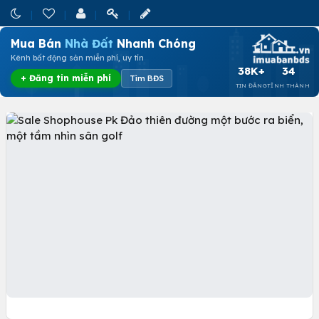
Mua Bán
Nhà Đất
Nhanh Chóng
Kênh bất động sản miễn phí, uy tín
38K+
34
+ Đăng tin miễn phí
Tìm BĐS
TIN ĐĂNG
TỈNH THÀNH