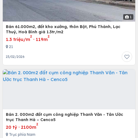
1
Bán 61.000m2, đất kho xưởng, thôn Bột, Phú Thành, Lạc
Thuỷ, Hoà Bình giá 1.3tr/m2
2
2
1.3 triệu/m
·
119m
21
23/02/2026
Bán 2. 000m2 đất cụm công nghiệp Thanh Văn - Tân Ước
trục Thanh Hà – Cenco5
2
20 tỷ
·
2100m
Trục phía Nam