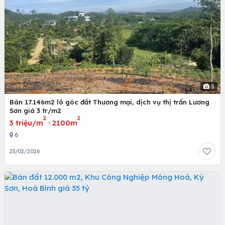
5
Bán 17.146m2 lô góc đất Thương mại, dịch vụ thị trấn Lương
Sơn giá 3 tr/m2
2
2
3 triệu/m
·
2100m
6
23/02/2026