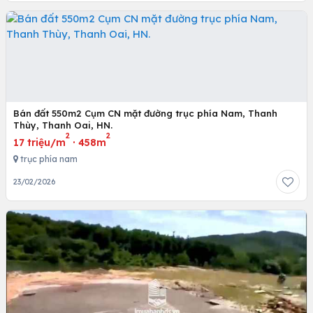
Bán đất 550m2 Cụm CN mặt đường trục phía Nam, Thanh
Thùy, Thanh Oai, HN.
2
2
17 triệu/m
·
458m
trục phía nam
23/02/2026