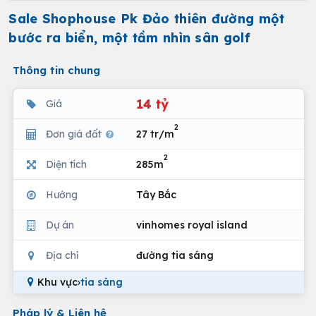
Sale Shophouse Pk Đảo thiên đường một
bước ra biển, một tầm nhìn sân golf
Thông tin chung
14 tỷ
Giá
2
Đơn giá đất
27 tr/m
2
Diện tích
285m
Hướng
Tây Bắc
Dự án
vinhomes royal island
Địa chỉ
đường tia sáng
Khu vực
›
tia sáng
Pháp lý & Liên hệ