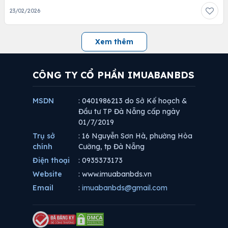
23/02/2026
Xem thêm
CÔNG TY CỔ PHẦN IMUABANBDS
MSDN
: 0401986213 do Sở Kế hoạch &
Đầu tư TP Đà Nẵng cấp ngày
01/7/2019
Trụ sở
: 16 Nguyễn Sơn Hà, phường Hòa
chính
Cường, tp Đà Nẵng
Điện thoại
: 0935373173
Website
: www.imuabanbds.vn
Email
:
imuabanbds@gmail.com