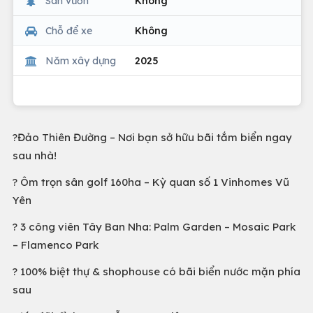
Sân vườn
Không
Chỗ để xe
Không
Năm xây dựng
2025
?Đảo Thiên Đường – Nơi bạn sở hữu bãi tắm biển ngay
sau nhà!
? Ôm trọn sân golf 160ha – Kỳ quan số 1 Vinhomes Vũ
Yên
? 3 công viên Tây Ban Nha: Palm Garden – Mosaic Park
– Flamenco Park
? 100% biệt thự & shophouse có bãi biển nước mặn phía
sau