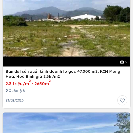
5
Bán đất sản xuất kinh doanh lô góc 47.000 m2, KCN Mông
Hoá, Hoà Bình giá 2.3tr/m2
2
2
2.3 triệu/m
·
2650m
Quốc lộ 6
23/02/2026