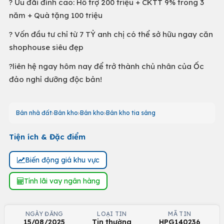
? Ưu đãi đỉnh cao: Hỗ trợ 200 triệu + CKTT 9% trong 3
năm + Quà tặng 100 triệu
? Vốn đầu tư chỉ từ 7 TỶ anh chị có thể sở hữu ngay căn
shophouse siêu đẹp
?liên hệ ngay hôm nay để trở thành chủ nhân của Ốc
đảo nghỉ dưỡng độc bản!
Bán nhà đất
Bán kho
Bán kho
Bán kho tia sáng
Tiện ích & Đặc điểm
Biến động giá khu vực
Tính lãi vay ngân hàng
NGÀY ĐĂNG
LOẠI TIN
MÃ TIN
15/08/2025
Tin thường
HPG140236