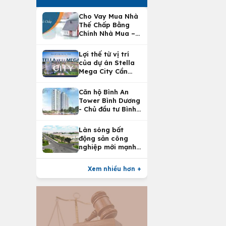
Cho Vay Mua Nhà
Thế Chấp Bằng
Chính Nhà Mua –
Lợi Ích Vay Mua
Nhà Tại
Lợi thế từ vị trí
Vietcombank
của dự án Stella
Mega City Cần
Thơ
Căn hộ Bình An
Tower Bình Dương
- Chủ đầu tư Bình
An Land
Làn sóng bất
động sản công
nghiệp mới mạnh
nhất 25 năm
Xem nhiều hơn +