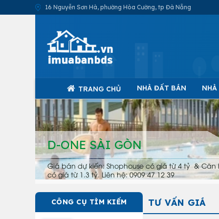
16 Nguyễn Sơn Hà, phường Hòa Cường, tp Đà Nẵng
NHÀ ĐẤT BÁN
NHÀ
TRANG CHỦ
D-ONE SÀI GÒN
Giá bán dự kiến: Shophouse có giá từ 4 tỷ & Căn 
có giá từ 1.3 tỷ. Liên hệ: 0909 47 12 39
TƯ VẤN GIÁ
CÔNG CỤ TÌM KIẾM