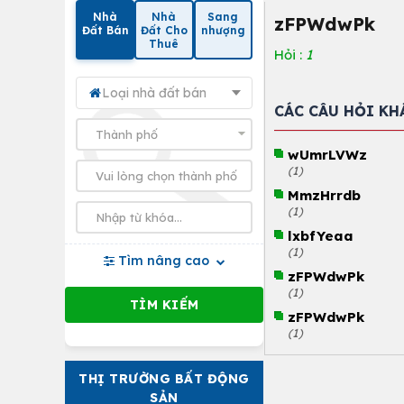
Nhà
Nhà
Sang
zFPWdwPk
Đất Bán
Đất Cho
nhượng
Thuê
Hỏi :
1
Loại nhà đất bán
CÁC CÂU HỎI KH
wUmrLVWz
(1)
MmzHrrdb
(1)
lxbfYeaa
(1)
Tìm nâng cao
zFPWdwPk
(1)
zFPWdwPk
(1)
THỊ TRƯỜNG BẤT ĐỘNG
SẢN