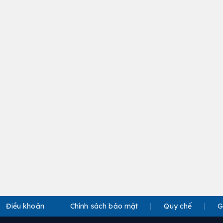
Điều khoản
Chính sách bảo mật
Quy chế
G