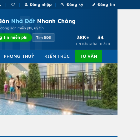
Đăng nhập
Đăng ký
Đăng tin
Bán
Nhà Đất
Nhanh Chóng
động sản miễn phí, uy tín
38K+
34
g tin miễn phí
Tìm BĐS
TIN ĐĂNG
TỈNH THÀNH
PHONG THUỶ
KIẾN TRÚC
TƯ VẤN