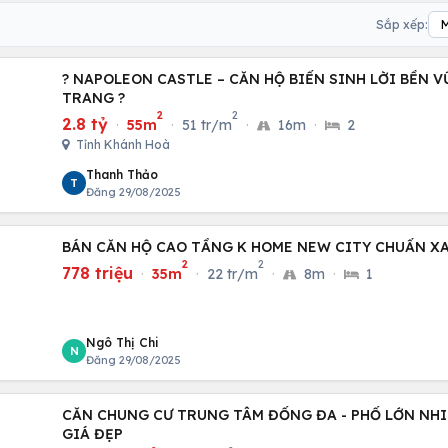
Sắp xếp:
? NAPOLEON CASTLE – CĂN HỘ BIỂN SINH LỜI BỀN 
TRANG ?
2
2
2.8 tỷ
·
55m
·
51 tr/m
·
16m
·
2
Tỉnh Khánh Hoà
Thanh Thảo
T
Đăng 29/08/2025
BÁN CĂN HỘ CAO TẦNG K HOME NEW CITY CHUẨN X
2
2
778 triệu
·
35m
·
22 tr/m
·
8m
·
1
Ngô Thị Chi
N
Đăng 29/08/2025
CĂN CHUNG CƯ TRUNG TÂM ĐỐNG ĐA - PHỐ LỚN NHIỀ
GIÁ ĐẸP