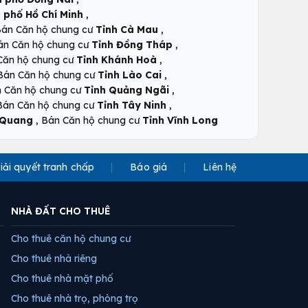
,
 phố Hồ Chí Minh
,
án Căn hộ chung cư
Tỉnh Cà Mau
,
án Căn hộ chung cư
Tỉnh Đồng Tháp
,
Căn hộ chung cư
Tỉnh Khánh Hoà
,
Bán Căn hộ chung cư
Tỉnh Lào Cai
,
 Căn hộ chung cư
Tỉnh Quảng Ngãi
,
Bán Căn hộ chung cư
Tỉnh Tây Ninh
,
 Quang
Bán Căn hộ chung cư
Tỉnh Vĩnh Long
iải quyết tranh chấp
Báo giá
Liên hệ
NHÀ ĐẤT CHO THUÊ
Cho thuê căn hộ chung cư
Cho thuê nhà riêng
Cho thuê nhà mặt phố
Cho thuê nhà trọ, phòng trọ