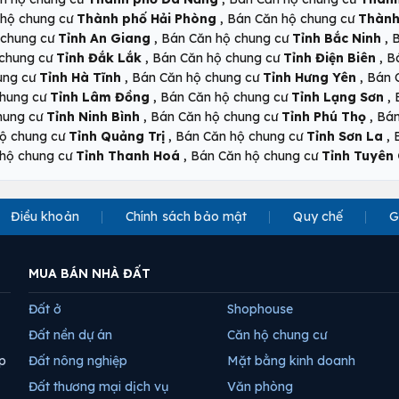
,
 hộ chung cư
Thành phố Hải Phòng
Bán Căn hộ chung cư
Thành
,
,
 chung cư
Tỉnh An Giang
Bán Căn hộ chung cư
Tỉnh Bắc Ninh
B
,
,
 chung cư
Tỉnh Đắk Lắk
Bán Căn hộ chung cư
Tỉnh Điện Biên
B
,
,
ung cư
Tỉnh Hà Tĩnh
Bán Căn hộ chung cư
Tỉnh Hưng Yên
Bán 
,
,
chung cư
Tỉnh Lâm Đồng
Bán Căn hộ chung cư
Tỉnh Lạng Sơn
,
,
hung cư
Tỉnh Ninh Bình
Bán Căn hộ chung cư
Tỉnh Phú Thọ
Bán
,
,
ộ chung cư
Tỉnh Quảng Trị
Bán Căn hộ chung cư
Tỉnh Sơn La
,
hộ chung cư
Tỉnh Thanh Hoá
Bán Căn hộ chung cư
Tỉnh Tuyên
Điều khoản
Chính sách bảo mật
Quy chế
G
MUA BÁN NHÀ ĐẤT
Đất ở
Shophouse
Đất nền dự án
Căn hộ chung cư
p
Đất nông nghiệp
Mặt bằng kinh doanh
Đất thương mại dịch vụ
Văn phòng