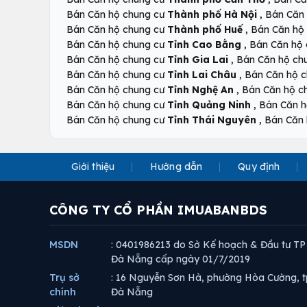
,
Bán Căn hộ chung cư
Thành phố Hà Nội
Bán Căn
,
Bán Căn hộ chung cư
Thành phố Huế
Bán Căn hộ
,
Bán Căn hộ chung cư
Tỉnh Cao Bằng
Bán Căn hộ
,
Bán Căn hộ chung cư
Tỉnh Gia Lai
Bán Căn hộ ch
,
Bán Căn hộ chung cư
Tỉnh Lai Châu
Bán Căn hộ 
,
Bán Căn hộ chung cư
Tỉnh Nghệ An
Bán Căn hộ c
,
Bán Căn hộ chung cư
Tỉnh Quảng Ninh
Bán Căn h
,
Bán Căn hộ chung cư
Tỉnh Thái Nguyên
Bán Căn 
Giới thiệu
Hướng dẫn
Quy định
CÔNG TY CỔ PHẦN IMUABANBDS
MSDN
: 0401986213 do Sở Kế hoạch & Đầu tư TP
Đà Nẵng cấp ngày 01/7/2019
Trụ sở
: 16 Nguyễn Sơn Hà, phường Hòa Cường, t
chính
Đà Nẵng