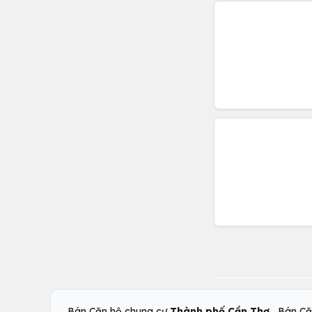
,
Bán Căn hộ chung cư
Thành phố Cần Thơ
Bán Că