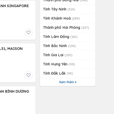
Thành phố Đồng Nai
(368)
ANH SINGAPORE
Tỉnh Tây Ninh
(314)
Tỉnh Khánh Hoà
(289)
Thành phố Hải Phòng
(207)
Tỉnh Lâm Đồng
(181)
Tỉnh Bắc Ninh
(104)
L51, MAISON
Tỉnh Gia Lai
(100)
Tỉnh Hưng Yên
(99)
Tỉnh Đắk Lắk
(95)
Xem thêm ▾
NH BÌNH DƯƠNG