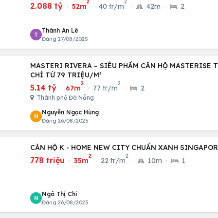
2
2
2.088 tỷ
·
52m
·
40 tr/m
·
42m
·
2
Thành An Lê
T
Đăng 27/08/2025
MASTERI RIVERA – SIÊU PHẨM CĂN HỘ MASTERISE 
CHỈ TỪ 79 TRIỆU/M²
2
2
5.14 tỷ
·
67m
·
77 tr/m
·
2
Thành phố Đà Nẵng
Nguyễn Ngọc Hùng
N
Đăng 26/08/2025
CĂN HỘ K - HOME NEW CITY CHUẨN XANH SINGAPO
2
2
778 triệu
·
35m
·
22 tr/m
·
10m
·
1
Ngô Thị Chi
N
Đăng 26/08/2025