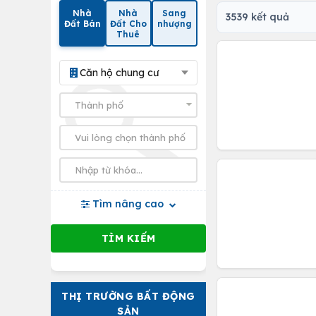
Nhà
Nhà
Sang
3539 kết quả
Đất Bán
Đất Cho
nhượng
Thuê
Căn hộ chung cư
Tìm nâng cao
THỊ TRƯỜNG BẤT ĐỘNG
SẢN