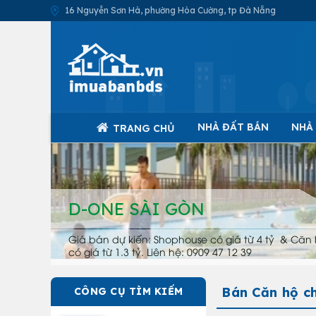
16 Nguyễn Sơn Hà, phường Hòa Cường, tp Đà Nẵng
NHÀ ĐẤT BÁN
NHÀ
TRANG CHỦ
D-ONE SÀI GÒN
Giá bán dự kiến: Shophouse có giá từ 4 tỷ & Căn 
có giá từ 1.3 tỷ. Liên hệ: 0909 47 12 39
Bán Căn hộ c
CÔNG CỤ TÌM KIẾM