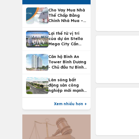
Cho Vay Mua Nhà
Thế Chấp Bằng
Chính Nhà Mua –
Lợi Ích Vay Mua
Nhà Tại
Lợi thế từ vị trí
Vietcombank
của dự án Stella
Mega City Cần
Thơ
Căn hộ Bình An
Tower Bình Dương
- Chủ đầu tư Bình
An Land
Làn sóng bất
động sản công
nghiệp mới mạnh
nhất 25 năm
Xem nhiều hơn +