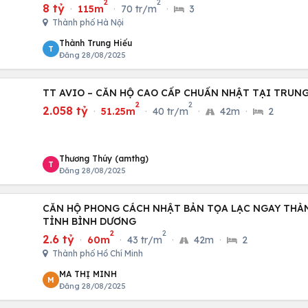
2
2
8 tỷ
·
115m
·
70 tr/m
·
3
Thành phố Hà Nội
Thành Trung Hiếu
T
Đăng 28/08/2025
TT AVIO – CĂN HỘ CAO CẤP CHUẨN NHẬT TẠI TRUNG
2
2
2.058 tỷ
·
51.25m
·
40 tr/m
·
42m
·
2
Thương Thúy (amthg)
T
Đăng 28/08/2025
CĂN HỘ PHONG CÁCH NHẬT BẢN TỌA LẠC NGAY THÀNH PHỐ DĨ AN
TỈNH BÌNH DƯƠNG
2
2
2.6 tỷ
·
60m
·
43 tr/m
·
42m
·
2
Thành phố Hồ Chí Minh
MA THỊ MINH
M
Đăng 28/08/2025