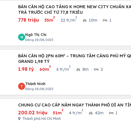
BÁN CĂN HỘ CAO TẦNG K HOME NEW CITY CHUẨN X
TRẢ TRƯỚC CHỈ TỪ 77,8 TRIÊU
2
2
778 triệu
·
35m
·
22 tr/m
·
10m
·
1
Ngô Thị Chi
N
Đăng 28/08/2025
BÁN CĂN HỘ 2PN 60M² – TRUNG TÂM CẢNG PHÚ MỸ Q
GRAND 1,98 TỶ
2
2
1.98 tỷ
·
60m
·
6 tr/m
·
8m
·
2
Thành Ninh
T
Đăng 28/08/2025
CHUNG CƯ CAO CẤP NẰM NGAY THÀNH PHỐ DĨ AN TỈ
2
2
200.02 triệu
·
51m
·
4 tr/m
·
42m
·
1
Thành phố Hồ Chí Minh