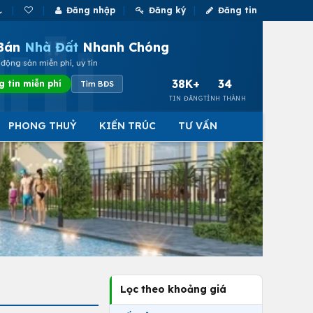
Đăng nhập
Đăng ký
Đăng tin
Bán
Nhà Đất
Nhanh Chóng
động sản miễn phí, uy tín
38K+
34
g tin miễn phí
Tìm BĐS
TIN ĐĂNG
TỈNH THÀNH
PHONG THUỶ
KIẾN TRÚC
TƯ VẤN
Lọc theo khoảng giá