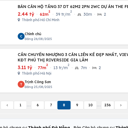
BÁN CĂN HỘ TẦNG 37 DT 62M2 2PN 2WC DỰ ÁN THE 
2
2
2.44 tỷ
·
62m
·
39 tr/m
·
30m
·
2
Thành phố Hồ Chí Minh
Chính chủ
C
Đăng 26/08/2025
CẦN CHUYỂN NHƯỢNG 3 CĂN LIỀN KỀ ĐẸP NHẤT, VI
KĐT PHÚ THỊ RIVERSIDE GIA LÂM
2
2
3.11 tỷ
·
77m
·
13 tr/m
·
7m
·
2
Thành phố Hà Nội
Trịnh Công Sơn
T
Đăng 25/08/2025
1
...
6
7
8
9
10
...
236
,
n hộ chung cư
Thành phố Đà Nẵng
Bán Căn hộ chung cư
Thành