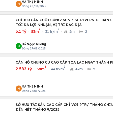
MA THỊ MINH
M
Đăng 28/08/2025
CHỈ 100 CĂN CUỐI CÙNG! SUNRISE RIVERSIDE BÁN S
TỐI ĐA LỢI NHUẬN, VỊ TRÍ ĐẮC ĐỊA
2
2
3.1 tỷ
·
53m
·
31 tr/m
·
5m
·
2
Hồ Ngọc Quang
H
Đăng 27/08/2025
CĂN HỘ CHUNG CƯ CAO CẤP TỌA LẠC NGAY THÀNH P
2
2
2.582 tỷ
·
59m
·
44 tr/m
·
42m
·
2
MA THỊ MINH
M
Đăng 27/08/2025
SỞ HỮU TÀI SẢN CAO CẤP CHỈ VỚI 9TR/ THÁNG CHÍ
ĐẾN HẾT THÁNG 9/2025