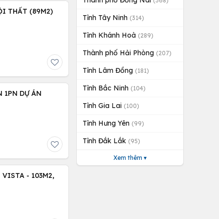
Thành phố Đồng Nai
(368)
I THẤT (89M2)
Tỉnh Tây Ninh
(314)
Tỉnh Khánh Hoà
(289)
Thành phố Hải Phòng
(207)
Tỉnh Lâm Đồng
(181)
Tỉnh Bắc Ninh
(104)
 1PN DỰ ÁN
Tỉnh Gia Lai
(100)
Tỉnh Hưng Yên
(99)
Tỉnh Đắk Lắk
(95)
Xem thêm ▾
VISTA - 103M2,