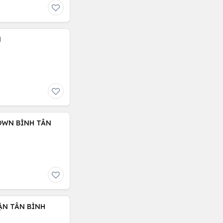
N
OWN BÌNH TÂN
ẬN TÂN BÌNH