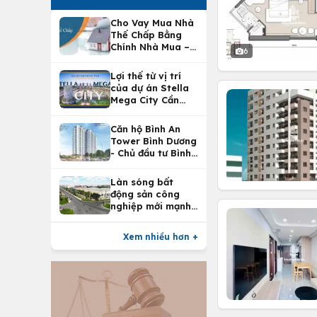
Cho Vay Mua Nhà
Thế Chấp Bằng
Chính Nhà Mua –
6
Lợi Ích Vay Mua
Nhà Tại
Lợi thế từ vị trí
Vietcombank
của dự án Stella
Mega City Cần
Thơ
Căn hộ Bình An
Tower Bình Dương
- Chủ đầu tư Bình
An Land
Làn sóng bất
động sản công
nghiệp mới mạnh
nhất 25 năm
Xem nhiều hơn +