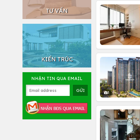
TƯ VẤN
KIẾN TRÚC
NHẬN TIN QUA EMAIL
3