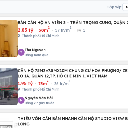
Sắp xếp:
BÁN CĂN HỘ AN VIÊN 3 – TRẦN TRỌNG CUNG, QUẬN 
2
2
2.85 tỷ
·
50m
·
57 tr/m
·
1
Thành phố Hồ Chí Minh
Thu Nguyen
T
Đăng hôm qua
CĂN HỘ 75M2=7.5MX10M CHUNG CƯ HOA PHƯỢNG/ Z
LỘ 1A, QUÂN 12,TP. HỒ CHÍ MINH, VIỆT NAM
2
2
1.95 tỷ
·
75m
·
26 tr/m
Thành phố Hồ Chí Minh
Nguyễn Văn Hải
N
Đăng 2 ngày trước
THIẾU VỐN CẦN BÁN NHANH CĂN HỘ STUDIO VIEW B
LONG