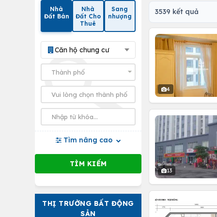
Nhà
Nhà
Sang
3539 kết quả
Đất Bán
Đất Cho
nhượng
Thuê
Căn hộ chung cư
4
Tìm nâng cao
13
THỊ TRƯỜNG BẤT ĐỘNG
SẢN