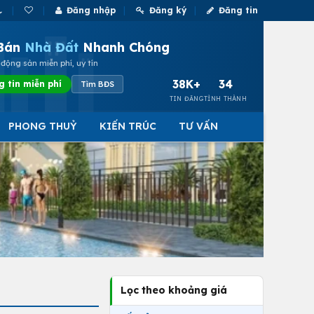
Đăng nhập
Đăng ký
Đăng tin
Bán
Nhà Đất
Nhanh Chóng
động sản miễn phí, uy tín
38K+
34
g tin miễn phí
Tìm BĐS
TIN ĐĂNG
TỈNH THÀNH
PHONG THUỶ
KIẾN TRÚC
TƯ VẤN
Lọc theo khoảng giá