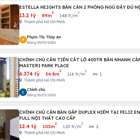
ESTELLA HEIGHTS BÁN CĂN 2 PHÒNG NGỦ ĐẦY ĐỦ NỘ
2
2
13.2 tỷ
·
89m
·
148 tr/m
Thành phố Hồ Chí Minh
Phạm Thị Thúy An
P
Đăng 30/07/2026
CHÍNH CHỦ CẦN TIỀN CẮT LỖ 400TR BÁN NHANH CĂN
MASTERI PARK PLACE
2
2
6.374 tỷ
·
54.8m
·
116 tr/m
·
1
Thành phố Hồ Chí Minh
Chính chủ
C
Đăng 30/07/2026
CHÍNH CHỦ CẦN BÁN GẤP DUPLEX HIẾM TẠI FELIZ EN 
FULL NỘI THẤT CAO CẤP
2
2
12.4 tỷ
·
103m
·
120 tr/m
·
2
Thành phố Hồ Chí Minh