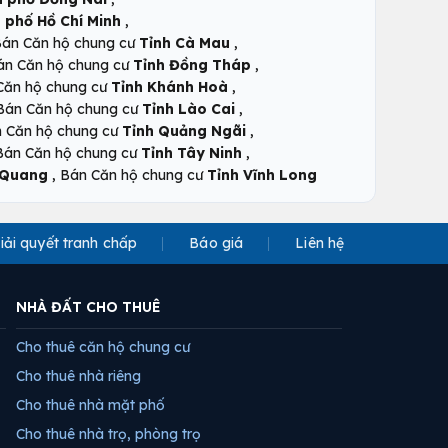
,
 phố Hồ Chí Minh
,
án Căn hộ chung cư
Tỉnh Cà Mau
,
án Căn hộ chung cư
Tỉnh Đồng Tháp
,
Căn hộ chung cư
Tỉnh Khánh Hoà
,
Bán Căn hộ chung cư
Tỉnh Lào Cai
,
 Căn hộ chung cư
Tỉnh Quảng Ngãi
,
Bán Căn hộ chung cư
Tỉnh Tây Ninh
,
 Quang
Bán Căn hộ chung cư
Tỉnh Vĩnh Long
iải quyết tranh chấp
Báo giá
Liên hệ
NHÀ ĐẤT CHO THUÊ
Cho thuê căn hộ chung cư
Cho thuê nhà riêng
Cho thuê nhà mặt phố
Cho thuê nhà trọ, phòng trọ