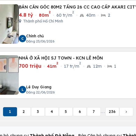
BÁN CĂN GÓC 80M2 TẦNG 26 CC CAO CẤP AKARI CIT
2
2
4.8 tỷ
·
80m
·
60 tr/m
·
40m
·
2
Thành phố Hồ Chí Minh
Chính chủ
C
Đăng 23/06/2026
NHÀ Ở XÃ HỘI SJ TOWN - KCN LỄ MÔN
2
2
700 triệu
·
41m
·
17 tr/m
·
12m
·
1
Lê Duy Giang
L
Đăng 22/06/2026
1
2
3
4
5
6
7
...
236
,
n hộ chung cư
Thành phố Đà Nẵng
Bán Căn hộ chung cư
Thành