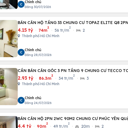
Chính chủ
C
Đăng 30/07/2026
BÁN CĂN HỘ TẦNG 33 CHUNG CƯ TOPAZ ELITE Q8 2P
2
2
4.15 tỷ
·
74m
·
56 tr/m
·
2
Thành phố Hồ Chí Minh
Chính chủ
C
Đăng 28/07/2026
CẦN BÁN CĂN GÓC 3 PN TẦNG 9 CHUNG CƯ TECCO T
2
2
2.93 tỷ
·
86.3m
·
34 tr/m
·
3
Thành phố Hồ Chí Minh
Chính chủ
C
Đăng 24/07/2026
BÁN CĂN HỘ 2PN 2WC 90M2 CHUNG CƯ PHÚC YÊN QU
2
2
4.4 tỷ
·
90m
·
49 tr/m
·
20m
·
2