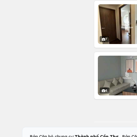
7
4
,
Bán Căn hộ chung cư
Thành phố Cần Thơ
Bán Că