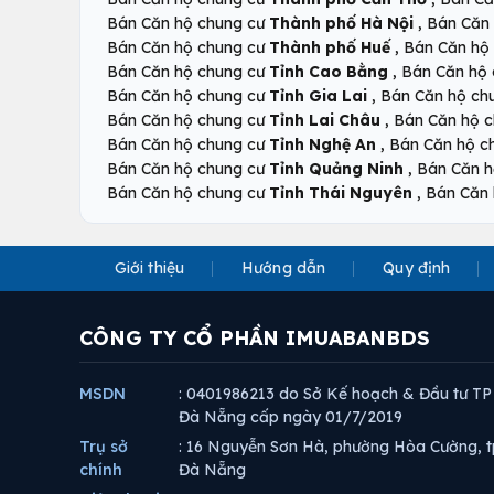
,
Bán Căn hộ chung cư
Thành phố Hà Nội
Bán Căn
,
Bán Căn hộ chung cư
Thành phố Huế
Bán Căn hộ
,
Bán Căn hộ chung cư
Tỉnh Cao Bằng
Bán Căn hộ
,
Bán Căn hộ chung cư
Tỉnh Gia Lai
Bán Căn hộ ch
,
Bán Căn hộ chung cư
Tỉnh Lai Châu
Bán Căn hộ 
,
Bán Căn hộ chung cư
Tỉnh Nghệ An
Bán Căn hộ c
,
Bán Căn hộ chung cư
Tỉnh Quảng Ninh
Bán Căn h
,
Bán Căn hộ chung cư
Tỉnh Thái Nguyên
Bán Căn 
Giới thiệu
Hướng dẫn
Quy định
CÔNG TY CỔ PHẦN IMUABANBDS
MSDN
: 0401986213 do Sở Kế hoạch & Đầu tư TP
Đà Nẵng cấp ngày 01/7/2019
Trụ sở
: 16 Nguyễn Sơn Hà, phường Hòa Cường, t
chính
Đà Nẵng