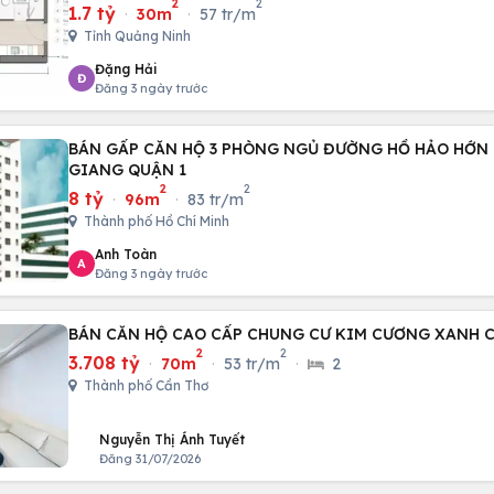
2
2
1.7 tỷ
·
30m
·
57 tr/m
Tỉnh Quảng Ninh
Đặng Hải
Đ
Đăng 3 ngày trước
BÁN GẤP CĂN HỘ 3 PHÒNG NGỦ ĐƯỜNG HỒ HẢO HỚN
GIANG QUẬN 1
2
2
8 tỷ
·
96m
·
83 tr/m
Thành phố Hồ Chí Minh
Anh Toàn
A
Đăng 3 ngày trước
BÁN CĂN HỘ CAO CẤP CHUNG CƯ KIM CƯƠNG XANH 
2
2
3.708 tỷ
·
70m
·
53 tr/m
·
2
Thành phố Cần Thơ
Nguyễn Thị Ánh Tuyết
Đăng 31/07/2026