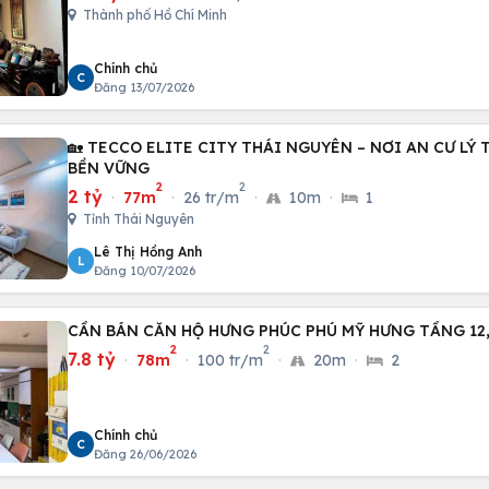
Thành phố Hồ Chí Minh
Chính chủ
C
Đăng 13/07/2026
🏡 TECCO ELITE CITY THÁI NGUYÊN – NƠI AN CƯ LÝ
BỀN VỮNG
2
2
2 tỷ
·
77m
·
26 tr/m
·
10m
·
1
Tỉnh Thái Nguyên
Lê Thị Hồng Anh
L
Đăng 10/07/2026
CẦN BÁN CĂN HỘ HƯNG PHÚC PHÚ MỸ HƯNG TẦNG 12,
2
2
7.8 tỷ
·
78m
·
100 tr/m
·
20m
·
2
Chính chủ
C
Đăng 26/06/2026