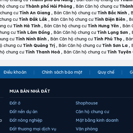
,
 hộ chung cư
Thành phố Hải Phòng
Bán Căn hộ chung cư
Thành
,
,
 chung cư
Tỉnh An Giang
Bán Căn hộ chung cư
Tỉnh Bắc Ninh
B
,
,
 chung cư
Tỉnh Đắk Lắk
Bán Căn hộ chung cư
Tỉnh Điện Biên
B
,
,
ung cư
Tỉnh Hà Tĩnh
Bán Căn hộ chung cư
Tỉnh Hưng Yên
Bán 
,
,
chung cư
Tỉnh Lâm Đồng
Bán Căn hộ chung cư
Tỉnh Lạng Sơn
,
,
hung cư
Tỉnh Ninh Bình
Bán Căn hộ chung cư
Tỉnh Phú Thọ
Bán
,
,
ộ chung cư
Tỉnh Quảng Trị
Bán Căn hộ chung cư
Tỉnh Sơn La
,
hộ chung cư
Tỉnh Thanh Hoá
Bán Căn hộ chung cư
Tỉnh Tuyên
Điều khoản
Chính sách bảo mật
Quy chế
G
MUA BÁN NHÀ ĐẤT
Đất ở
Shophouse
Đất nền dự án
Căn hộ chung cư
p
Đất nông nghiệp
Mặt bằng kinh doanh
Đất thương mại dịch vụ
Văn phòng