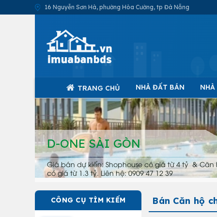
16 Nguyễn Sơn Hà, phường Hòa Cường, tp Đà Nẵng
NHÀ ĐẤT BÁN
NHÀ
TRANG CHỦ
D-ONE SÀI GÒN
Giá bán dự kiến: Shophouse có giá từ 4 tỷ & Căn 
có giá từ 1.3 tỷ. Liên hệ: 0909 47 12 39
Bán Căn hộ c
CÔNG CỤ TÌM KIẾM