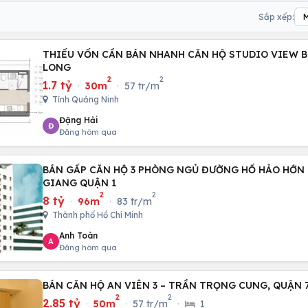
Sắp xếp:
THIẾU VỐN CẦN BÁN NHANH CĂN HỘ STUDIO VIEW B
LONG
2
2
1.7 tỷ
·
30m
·
57 tr/m
Tỉnh Quảng Ninh
Đặng Hải
Đ
Đăng hôm qua
BÁN GẤP CĂN HỘ 3 PHÒNG NGỦ ĐƯỜNG HỒ HẢO HỚN
GIANG QUẬN 1
2
2
8 tỷ
·
96m
·
83 tr/m
Thành phố Hồ Chí Minh
Anh Toàn
A
Đăng hôm qua
BÁN CĂN HỘ AN VIÊN 3 – TRẦN TRỌNG CUNG, QUẬN 
2
2
2.85 tỷ
·
50m
·
57 tr/m
·
1