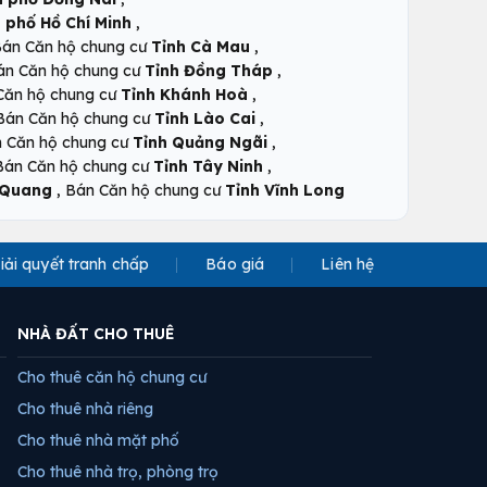
,
 phố Hồ Chí Minh
,
án Căn hộ chung cư
Tỉnh Cà Mau
,
án Căn hộ chung cư
Tỉnh Đồng Tháp
,
Căn hộ chung cư
Tỉnh Khánh Hoà
,
Bán Căn hộ chung cư
Tỉnh Lào Cai
,
 Căn hộ chung cư
Tỉnh Quảng Ngãi
,
Bán Căn hộ chung cư
Tỉnh Tây Ninh
,
 Quang
Bán Căn hộ chung cư
Tỉnh Vĩnh Long
iải quyết tranh chấp
Báo giá
Liên hệ
NHÀ ĐẤT CHO THUÊ
Cho thuê căn hộ chung cư
Cho thuê nhà riêng
Cho thuê nhà mặt phố
Cho thuê nhà trọ, phòng trọ