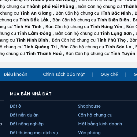
,
 hộ chung cư
Thành phố Hải Phòng
Bán Căn hộ chung cư
Thành
,
,
 chung cư
Tỉnh An Giang
Bán Căn hộ chung cư
Tỉnh Bắc Ninh
B
,
,
 chung cư
Tỉnh Đắk Lắk
Bán Căn hộ chung cư
Tỉnh Điện Biên
B
,
,
ung cư
Tỉnh Hà Tĩnh
Bán Căn hộ chung cư
Tỉnh Hưng Yên
Bán 
,
,
chung cư
Tỉnh Lâm Đồng
Bán Căn hộ chung cư
Tỉnh Lạng Sơn
,
,
hung cư
Tỉnh Ninh Bình
Bán Căn hộ chung cư
Tỉnh Phú Thọ
Bán
,
,
ộ chung cư
Tỉnh Quảng Trị
Bán Căn hộ chung cư
Tỉnh Sơn La
,
hộ chung cư
Tỉnh Thanh Hoá
Bán Căn hộ chung cư
Tỉnh Tuyên
Điều khoản
Chính sách bảo mật
Quy chế
G
MUA BÁN NHÀ ĐẤT
Đất ở
Shophouse
Đất nền dự án
Căn hộ chung cư
p
Đất nông nghiệp
Mặt bằng kinh doanh
Đất thương mại dịch vụ
Văn phòng