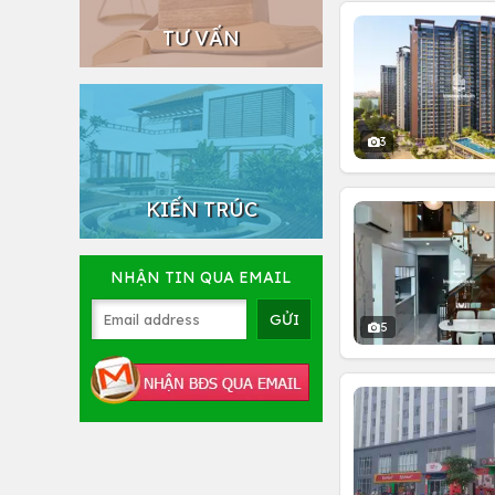
TƯ VẤN
3
KIẾN TRÚC
NHẬN TIN QUA EMAIL
5