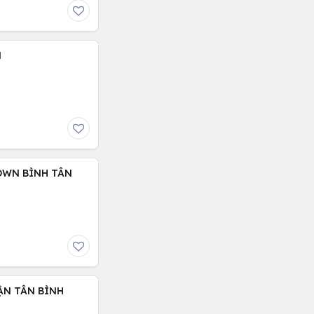
N
OWN BÌNH TÂN
ẬN TÂN BÌNH