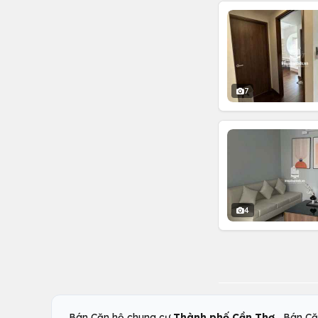
7
4
,
Bán Căn hộ chung cư
Thành phố Cần Thơ
Bán Că