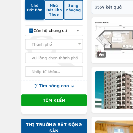
Nhà
Nhà
Sang
3539 kết quả
Đất Bán
Đất Cho
nhượng
Thuê
Căn hộ chung cư
6
Tìm nâng cao
THỊ TRƯỜNG BẤT ĐỘNG
SẢN