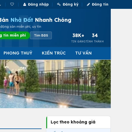
Đăng nhập
Đăng ký
Đăng tin
Bán
Nhà Đất
Nhanh Chóng
động sản miễn phí, uy tín
38K+
34
g tin miễn phí
Tìm BĐS
TIN ĐĂNG
TỈNH THÀNH
PHONG THUỶ
KIẾN TRÚC
TƯ VẤN
Lọc theo khoảng giá