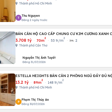
Thành phố Hồ Chí Minh
Thu Nguyen
T
Đăng 2 ngày trước
BÁN CĂN HỘ CAO CẤP CHUNG CƯ KIM CƯƠNG XANH 
2
2
3.708 tỷ
·
70m
·
53 tr/m
·
2
Thành phố Cần Thơ
Nguyễn Thị Ánh Tuyết
Đăng 31/07/2026
ESTELLA HEIGHTS BÁN CĂN 2 PHÒNG NGỦ ĐẦY ĐỦ NỘ
2
2
13.2 tỷ
·
89m
·
148 tr/m
Thành phố Hồ Chí Minh
Phạm Thị Thúy An
P
Đăng 30/07/2026