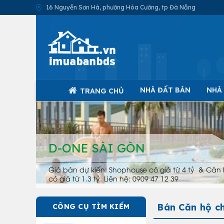
16 Nguyễn Sơn Hà, phường Hòa Cường, tp Đà Nẵng
NHÀ ĐẤT BÁN
NHÀ
TRANG CHỦ
D-ONE SÀI GÒN
Giá bán dự kiến: Shophouse có giá từ 4 tỷ & Căn 
có giá từ 1.3 tỷ. Liên hệ: 0909 47 12 39
Bán Căn hộ c
CÔNG CỤ TÌM KIẾM