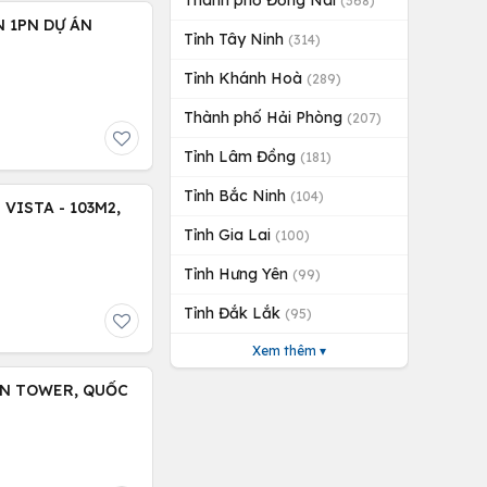
Thành phố Đồng Nai
(368)
 1PN DỰ ÁN
Tỉnh Tây Ninh
(314)
Tỉnh Khánh Hoà
(289)
Thành phố Hải Phòng
(207)
Tỉnh Lâm Đồng
(181)
Tỉnh Bắc Ninh
(104)
VISTA - 103M2,
Tỉnh Gia Lai
(100)
Tỉnh Hưng Yên
(99)
Tỉnh Đắk Lắk
(95)
Xem thêm ▾
EN TOWER, QUỐC