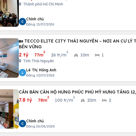
Thành phố Hồ Chí Minh
Chính chủ
C
Đăng 13/07/2026
🏡 TECCO ELITE CITY THÁI NGUYÊN – NƠI AN CƯ LÝ
BỀN VỮNG
2
2
2 tỷ
·
77m
·
26 tr/m
·
10m
·
1
Tỉnh Thái Nguyên
Lê Thị Hồng Anh
L
Đăng 10/07/2026
CẦN BÁN CĂN HỘ HƯNG PHÚC PHÚ MỸ HƯNG TẦNG 12,
2
2
7.8 tỷ
·
78m
·
100 tr/m
·
20m
·
2
Chính chủ
C
Đăng 26/06/2026