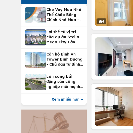
Cho Vay Mua Nhà
Thế Chấp Bằng
Chính Nhà Mua –
4
Lợi Ích Vay Mua
Nhà Tại
Lợi thế từ vị trí
Vietcombank
của dự án Stella
Mega City Cần
Thơ
Căn hộ Bình An
Tower Bình Dương
- Chủ đầu tư Bình
An Land
Làn sóng bất
động sản công
nghiệp mới mạnh
nhất 25 năm
Xem nhiều hơn +