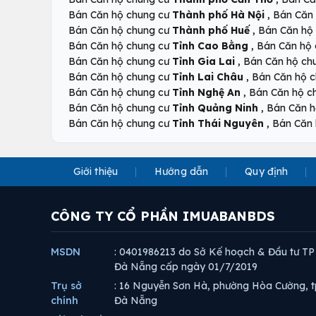
,
Bán Căn hộ chung cư
Thành phố Hà Nội
Bán Căn
,
Bán Căn hộ chung cư
Thành phố Huế
Bán Căn hộ
,
Bán Căn hộ chung cư
Tỉnh Cao Bằng
Bán Căn hộ
,
Bán Căn hộ chung cư
Tỉnh Gia Lai
Bán Căn hộ ch
,
Bán Căn hộ chung cư
Tỉnh Lai Châu
Bán Căn hộ 
,
Bán Căn hộ chung cư
Tỉnh Nghệ An
Bán Căn hộ c
,
Bán Căn hộ chung cư
Tỉnh Quảng Ninh
Bán Căn h
,
Bán Căn hộ chung cư
Tỉnh Thái Nguyên
Bán Căn 
Giới thiệu
Hướng dẫn
Quy định
CÔNG TY CỔ PHẦN IMUABANBDS
MSDN
: 0401986213 do Sở Kế hoạch & Đầu tư TP
Đà Nẵng cấp ngày 01/7/2019
Trụ sở
: 16 Nguyễn Sơn Hà, phường Hòa Cường, t
chính
Đà Nẵng