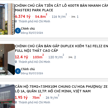
CHÍNH CHỦ CẦN TIỀN CẮT LỖ 400TR BÁN NHANH CĂN
MASTERI PARK PLACE
2
2
6.374 tỷ
·
54.8m
·
116 tr/m
·
1
Thành phố Hồ Chí Minh
Chính chủ
C
Đăng 30/07/2026
CHÍNH CHỦ CẦN BÁN GẤP DUPLEX HIẾM TẠI FELIZ EN 
FULL NỘI THẤT CAO CẤP
2
2
12.4 tỷ
·
103m
·
120 tr/m
·
2
Thành phố Hồ Chí Minh
Chính chủ
C
Đăng 30/07/2026
CĂN HỘ 75M2=7.5MX10M CHUNG CƯ HOA PHƯỢNG/ Z
LỘ 1A, QUÂN 12,TP. HỒ CHÍ MINH, VIỆT NAM
2
2
1.95 tỷ
·
75m
·
26 tr/m
Thành phố Hồ Chí Minh