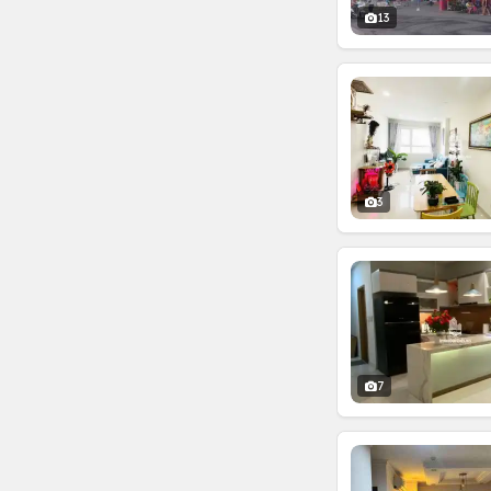
13
3
7