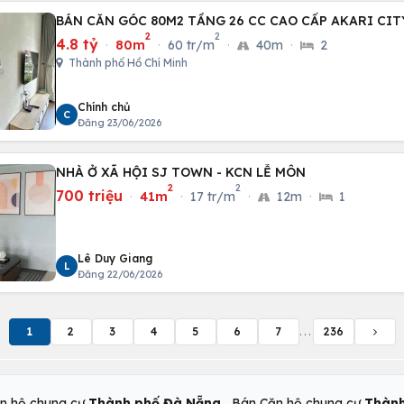
BÁN CĂN GÓC 80M2 TẦNG 26 CC CAO CẤP AKARI CIT
2
2
4.8 tỷ
·
80m
·
60 tr/m
·
40m
·
2
Thành phố Hồ Chí Minh
Chính chủ
C
Đăng 23/06/2026
NHÀ Ở XÃ HỘI SJ TOWN - KCN LỄ MÔN
2
2
700 triệu
·
41m
·
17 tr/m
·
12m
·
1
Lê Duy Giang
L
Đăng 22/06/2026
1
2
3
4
5
6
7
...
236
,
n hộ chung cư
Thành phố Đà Nẵng
Bán Căn hộ chung cư
Thành