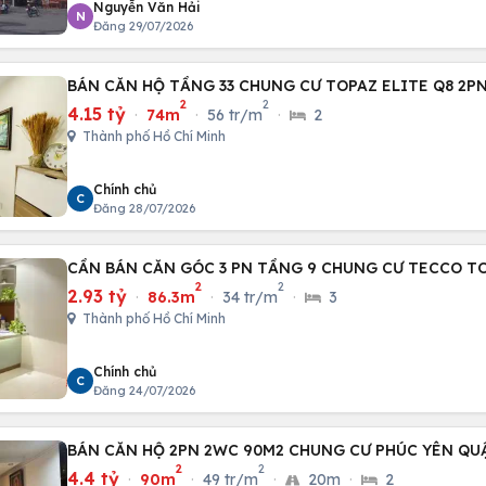
Nguyễn Văn Hải
N
Đăng 29/07/2026
BÁN CĂN HỘ TẦNG 33 CHUNG CƯ TOPAZ ELITE Q8 2P
2
2
4.15 tỷ
·
74m
·
56 tr/m
·
2
Thành phố Hồ Chí Minh
Chính chủ
C
Đăng 28/07/2026
CẦN BÁN CĂN GÓC 3 PN TẦNG 9 CHUNG CƯ TECCO T
2
2
2.93 tỷ
·
86.3m
·
34 tr/m
·
3
Thành phố Hồ Chí Minh
Chính chủ
C
Đăng 24/07/2026
BÁN CĂN HỘ 2PN 2WC 90M2 CHUNG CƯ PHÚC YÊN QU
2
2
4.4 tỷ
·
90m
·
49 tr/m
·
20m
·
2