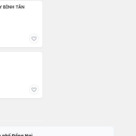
Y BÌNH TÂN
,
 phố Đồng Nai