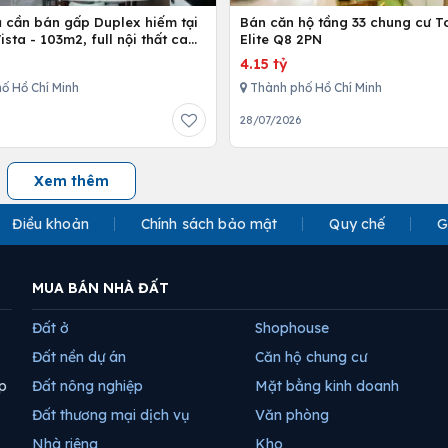
ủ cần bán gấp Duplex hiếm tại
Bán căn hộ tầng 33 chung cư T
Vista - 103m2, full nội thất cao
Elite Q8 2PN
4.15 tỷ
ố Hồ Chí Minh
Thành phố Hồ Chí Minh
28/07/2026
Xem thêm
Điều khoản
Chính sách bảo mật
Quy chế
G
MUA BÁN NHÀ ĐẤT
Đất ở
Shophouse
Đất nền dự án
Căn hộ chung cư
p
Đất nông nghiệp
Mặt bằng kinh doanh
Đất thương mại dịch vụ
Văn phòng
Nhà riêng
Kho