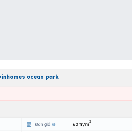
vinhomes ocean park
2
Đơn giá
60 tr/m