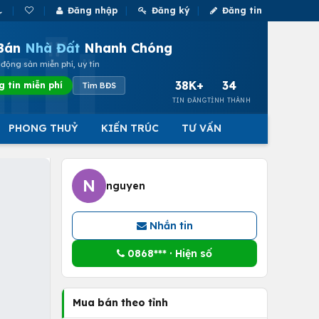
Đăng nhập
Đăng ký
Đăng tin
Bán
Nhà Đất
Nhanh Chóng
động sản miễn phí, uy tín
38K+
34
g tin miễn phí
Tìm BĐS
TIN ĐĂNG
TỈNH THÀNH
PHONG THUỶ
KIẾN TRÚC
TƯ VẤN
N
nguyen
Nhắn tin
0868*** · Hiện số
Mua bán theo tỉnh