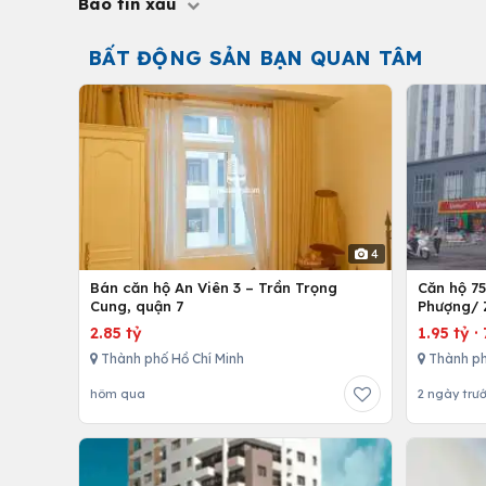
Báo tin xấu
BẤT ĐỘNG SẢN BẠN QUAN TÂM
4
Bán căn hộ An Viên 3 – Trần Trọng
Căn hộ 7
Cung, quận 7
Phượng/ 
12,Tp. Hồ
2.85 tỷ
1.95 tỷ
·
Thành phố Hồ Chí Minh
Thành ph
hôm qua
2 ngày trư