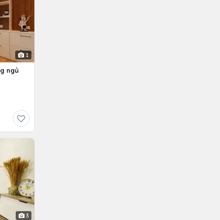
1
ng ngủ
3