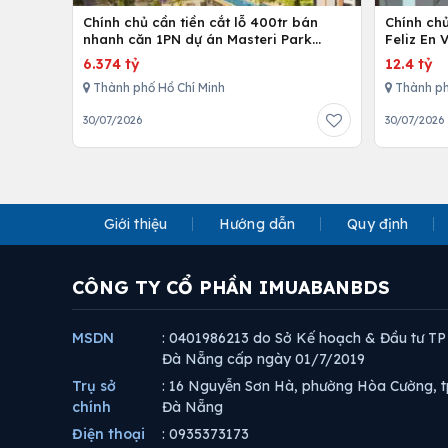
Chính chủ cần tiền cắt lỗ 400tr bán
Chính ch
nhanh căn 1PN dự án Masteri Park
Feliz En 
Place
cấp
6.374 tỷ
12.4 tỷ
Thành phố Hồ Chí Minh
Thành ph
30/07/2026
30/07/2026
Giới thiệu
Hướng dẫn
Quy định
CÔNG TY CỔ PHẦN IMUABANBDS
MSDN
: 0401986213 do Sở Kế hoạch & Đầu tư TP
Đà Nẵng cấp ngày 01/7/2019
Trụ sở
: 16 Nguyễn Sơn Hà, phường Hòa Cường, t
chính
Đà Nẵng
Điện thoại
: 0935373173