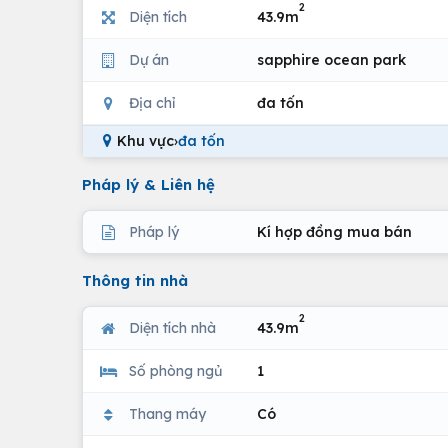
2
Diện tích
43.9m
Dự án
sapphire ocean park
Địa chỉ
đa tốn
Khu vực
›
đa tốn
Pháp lý & Liên hệ
Pháp lý
Kí hợp đồng mua bán
Thông tin nhà
2
Diện tích nhà
43.9m
Số phòng ngủ
1
Thang máy
Có