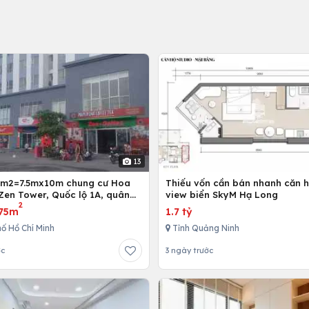
13
5m2=7.5mx10m chung cư Hoa
Thiếu vốn cần bán nhanh căn h
Zen Tower, Quốc lộ 1A, quân
view biển SkyM Hạ Long
2
 Chí Minh, Việt Nam
75m
1.7 tỷ
ố Hồ Chí Minh
Tỉnh Quảng Ninh
ớc
3 ngày trước