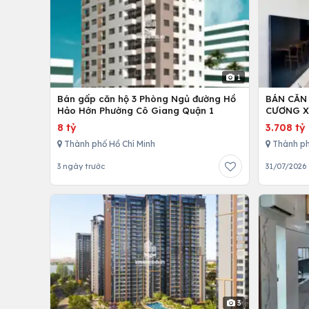
1
Bán gấp căn hộ 3 Phòng Ngủ đường Hồ
BÁN CĂN
Hảo Hớn Phường Cô Giang Quận 1
CƯƠNG X
8 tỷ
3.708 tỷ
Thành phố Hồ Chí Minh
Thành ph
3 ngày trước
31/07/2026
3