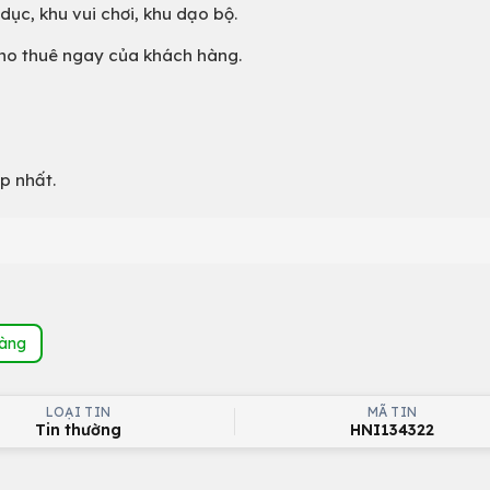
dục, khu vui chơi, khu dạo bộ.
 cho thuê ngay của khách hàng.
p nhất.
hàng
LOẠI TIN
MÃ TIN
Tin thường
HNI134322