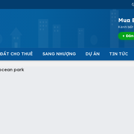
Mua 
Kênh bất 
+ Đăn
 ĐẤT CHO THUÊ
SANG NHƯỢNG
DỰ ÁN
TIN TỨC