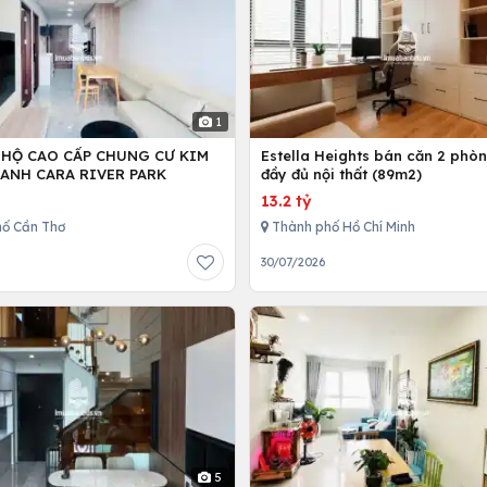
1
 HỘ CAO CẤP CHUNG CƯ KIM
Estella Heights bán căn 2 phò
ANH CARA RIVER PARK
đầy đủ nội thất (89m2)
13.2 tỷ
ố Cần Thơ
Thành phố Hồ Chí Minh
30/07/2026
5