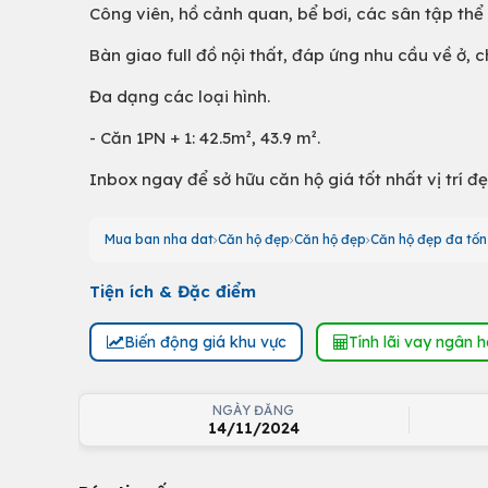
Công viên, hồ cảnh quan, bể bơi, các sân tập thể 
Bàn giao full đồ nội thất, đáp ứng nhu cầu về ở,
Đa dạng các loại hình.
- Căn 1PN + 1: 42.5m², 43.9 m².
Inbox ngay để sở hữu căn hộ giá tốt nhất vị trí đẹ
Mua ban nha dat
Căn hộ đẹp
Căn hộ đẹp
Căn hộ đẹp đa tốn
Tiện ích & Đặc điểm
Biến động giá khu vực
Tính lãi vay ngân 
NGÀY ĐĂNG
14/11/2024