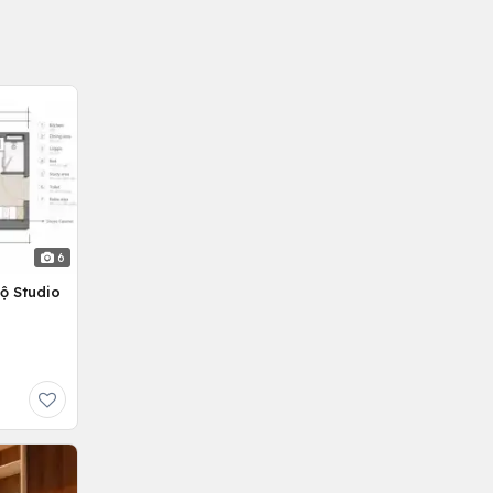
6
ộ Studio