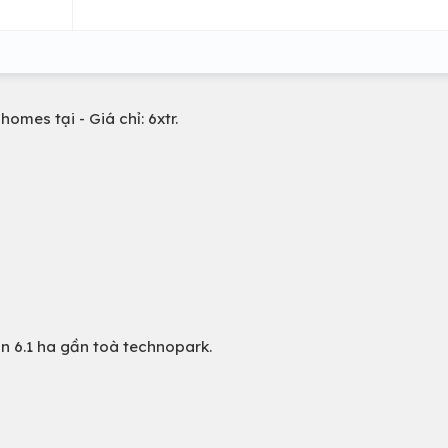
omes tại - Giá chỉ: 6xtr.
n 6.1 ha gần toà technopark.