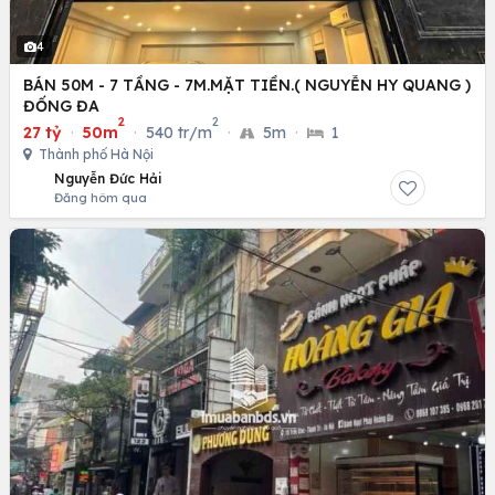
4
BÁN 50M - 7 TẦNG - 7M.MẶT TIỀN.( NGUYỄN HY QUANG )
ĐỐNG ĐA
2
2
27 tỷ
·
50m
·
540 tr/m
·
5m
·
1
Thành phố Hà Nội
Nguyễn Đức Hải
Đăng hôm qua