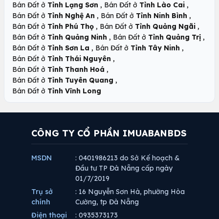
,
,
Bán Đất ở
Tỉnh Lạng Sơn
Bán Đất ở
Tỉnh Lào Cai
,
,
Bán Đất ở
Tỉnh Nghệ An
Bán Đất ở
Tỉnh Ninh Bình
,
,
Bán Đất ở
Tỉnh Phú Thọ
Bán Đất ở
Tỉnh Quảng Ngãi
,
,
Bán Đất ở
Tỉnh Quảng Ninh
Bán Đất ở
Tỉnh Quảng Trị
,
,
Bán Đất ở
Tỉnh Sơn La
Bán Đất ở
Tỉnh Tây Ninh
,
Bán Đất ở
Tỉnh Thái Nguyên
,
Bán Đất ở
Tỉnh Thanh Hoá
,
Bán Đất ở
Tỉnh Tuyên Quang
Bán Đất ở
Tỉnh Vĩnh Long
CÔNG TY CỔ PHẦN IMUABANBDS
MSDN
: 0401986213 do Sở Kế hoạch &
Đầu tư TP Đà Nẵng cấp ngày
01/7/2019
Trụ sở
: 16 Nguyễn Sơn Hà, phường Hòa
chính
Cường, tp Đà Nẵng
Điện thoại
: 0935373173