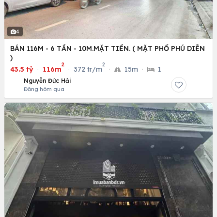
4
BÁN 116M - 6 TẦN - 10M.MẶT TIỀN. ( MẶT PHỐ PHÚ DIỄN
)
2
2
43.5 tỷ
·
116m
·
372 tr/m
·
15m
·
1
Nguyễn Đức Hải
Đăng hôm qua