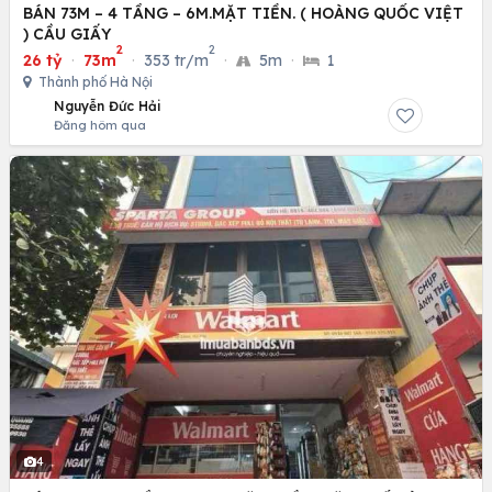
BÁN 73M – 4 TẦNG – 6M.MẶT TIỀN. ( HOÀNG QUỐC VIỆT
) CẦU GIẤY
2
2
26 tỷ
·
73m
·
353 tr/m
·
5m
·
1
Thành phố Hà Nội
Nguyễn Đức Hải
Đăng hôm qua
4