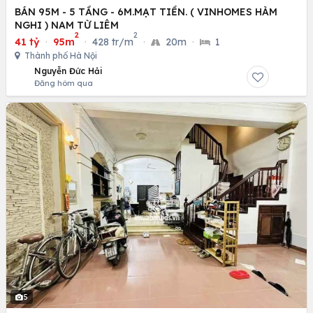
BÁN 95M - 5 TẦNG - 6M.MẠT TIỀN. ( VINHOMES HÀM
NGHI ) NAM TỪ LIÊM
2
2
41 tỷ
·
95m
·
428 tr/m
·
20m
·
1
Thành phố Hà Nội
Nguyễn Đức Hải
Đăng hôm qua
5