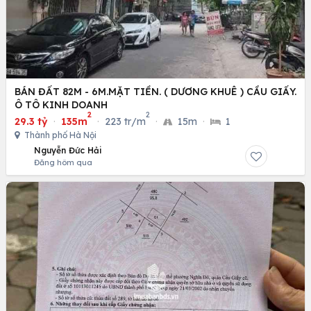
BÁN ĐẤT 82M - 6M.MẶT TIỀN. ( DƯƠNG KHUÊ ) CẦU GIẤY.
Ô TÔ KINH DOANH
2
2
29.3 tỷ
·
135m
·
223 tr/m
·
15m
·
1
Thành phố Hà Nội
Nguyễn Đức Hải
Đăng hôm qua