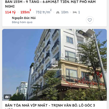
BÁN 155M - 9 TẦNG - 6.6M.MẶT TIỀN. MẶT PHỐ HÀM
NGHI
2
2
114 tỷ
·
155m
·
732 tr/m
·
10m
·
1
Nguyễn Đức Hải
Đăng hôm qua
5
BÁN TÒA NHÀ VÍP NHẤT - TRỊNH VĂN BÔ. LÔ GÓC 3