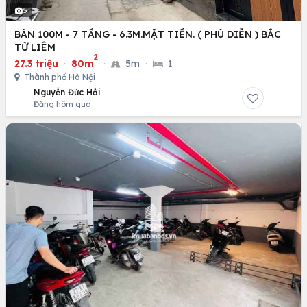
5
BÁN 100M - 7 TẦNG - 6.3M.MẶT TIỀN. ( PHÚ DIỄN ) BẮC
TỪ LIÊM
2
27.3 triệu
·
80m
·
5m
·
1
Thành phố Hà Nội
Nguyễn Đức Hải
Đăng hôm qua