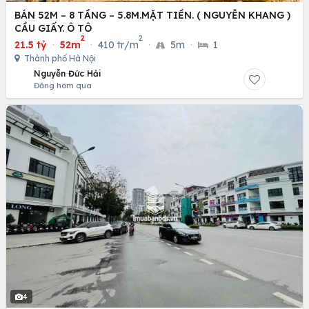
BÁN 52M – 8 TẦNG – 5.8M.MẶT TIỀN. ( NGUYỄN KHANG )
CẦU GIẤY. Ô TÔ
2
2
21.5 tỷ
·
52m
·
410 tr/m
·
5m
·
1
Thành phố Hà Nội
Nguyễn Đức Hải
Đăng hôm qua
4