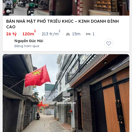
4
BÁN NHÀ MẶT PHỐ TRIỀU KHÚC – KINH DOANH ĐỈNH
CAO
2
2
26 tỷ
·
120m
·
213 tr/m
·
15m
·
1
Nguyễn Đức Hải
Đăng hôm qua