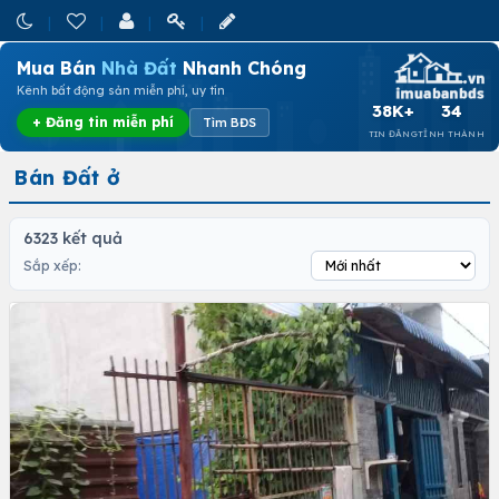
Mua Bán
Nhà Đất
Nhanh Chóng
Kênh bất động sản miễn phí, uy tín
38K+
34
+ Đăng tin miễn phí
Tìm BĐS
TIN ĐĂNG
TỈNH THÀNH
Bán Đất ở
6323 kết quả
Sắp xếp: