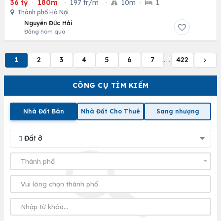
36 tỷ
·
180m
·
197 tr/m
·
10m
·
1
Thành phố Hà Nội
Nguyễn Đức Hải
Đăng hôm qua
1
2
3
4
5
6
7
422
...
CÔNG CỤ TÌM KIẾM
Nhà Đất Bán
Nhà Đất Cho Thuê
Sang nhượng
Đất ở