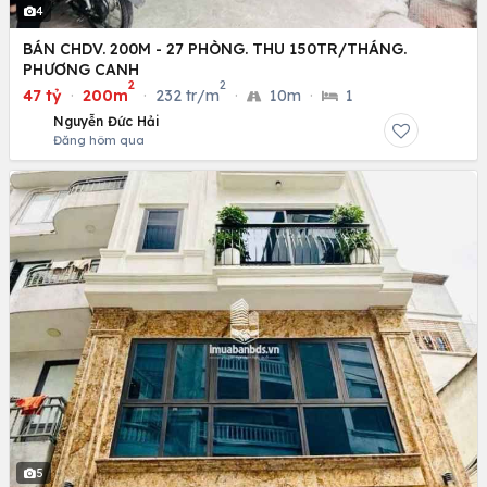
4
BÁN CHDV. 200M - 27 PHÒNG. THU 150TR/THÁNG.
PHƯƠNG CANH
2
2
47 tỷ
·
200m
·
232 tr/m
·
10m
·
1
Nguyễn Đức Hải
Đăng hôm qua
5