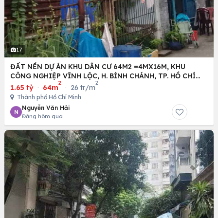
17
ĐẤT NỀN DỰ ÁN KHU DÂN CƯ 64M2 =4MX16M, KHU
CÔNG NGHIỆP VĨNH LỘC, H. BÌNH CHÁNH, TP. HỒ CHÍ
2
2
MINH
1.65 tỷ
·
64m
·
26 tr/m
Thành phố Hồ Chí Minh
Nguyễn Văn Hải
N
Đăng hôm qua