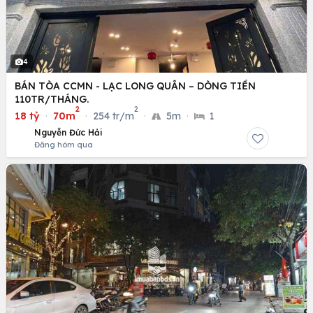
4
BÁN TÒA CCMN - LẠC LONG QUÂN – DÒNG TIỀN
110TR/THÁNG.
2
2
18 tỷ
·
70m
·
254 tr/m
·
5m
·
1
Nguyễn Đức Hải
Đăng hôm qua