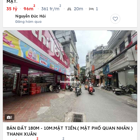
MẶT.
2
2
35 tỷ
·
96m
·
361 tr/m
·
20m
·
1
Nguyễn Đức Hải
Đăng hôm qua
2
BÁN ĐẤT 180M - 10M.MẶT TIỀN.( MẶT PHỐ QUAN NHÂN )
THANH XUÂN
2
2