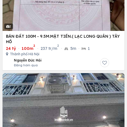
2
BÁN ĐẤT 100M - 9.5M.MẶT TIỀN.( LẠC LONG QUÂN ) TÂY
HỒ
2
2
24 tỷ
·
100m
·
237 tr/m
·
5m
·
1
Thành phố Hà Nội
Nguyễn Đức Hải
Đăng hôm qua