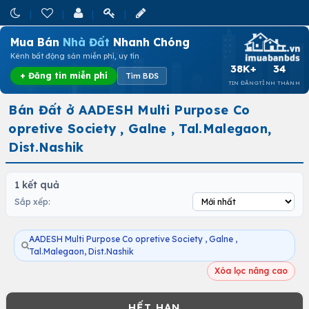
Mua Bán
Nhà Đất
Nhanh Chóng
Kênh bất động sản miễn phí, uy tín
38K+
34
+ Đăng tin miễn phí
Tìm BĐS
TIN ĐĂNG
TỈNH THÀNH
Bán Đất ở AADESH Multi Purpose Co
opretive Society , Galne , Tal.Malegaon,
Dist.Nashik
1 kết quả
Sắp xếp:
AADESH Multi Purpose Co opretive Society , Galne ,
Tal.Malegaon, Dist.Nashik
Xóa lọc nâng cao