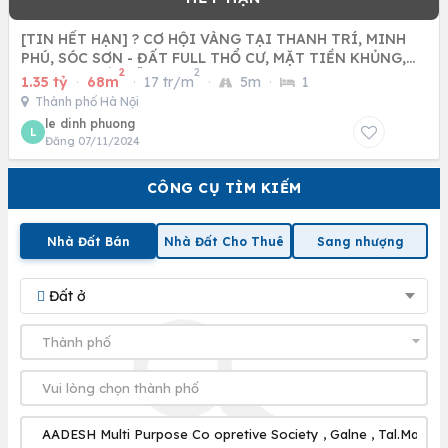
[TIN HẾT HẠN] ? CƠ HỘI VÀNG TẠI THANH TRÍ, MINH
PHÚ, SÓC SƠN - ĐẤT FULL THỔ CƯ, MẶT TIỀN KHỦNG,
2
2
GIÁ SIÊU HẤP DẪN
1.35 tỷ
·
68m
·
17 tr/m
·
5m
·
1
Thành phố Hà Nội
le dinh phuong
L
Đăng 07/11/2024
CÔNG CỤ TÌM KIẾM
Nhà Đất Bán
Nhà Đất Cho Thuê
Sang nhượng
Đất ở