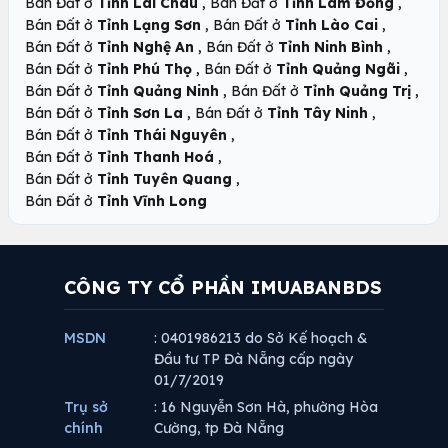
,
,
Bán Đất ở
Tỉnh Lai Châu
Bán Đất ở
Tỉnh Lâm Đồng
,
,
Bán Đất ở
Tỉnh Lạng Sơn
Bán Đất ở
Tỉnh Lào Cai
,
,
Bán Đất ở
Tỉnh Nghệ An
Bán Đất ở
Tỉnh Ninh Bình
,
,
Bán Đất ở
Tỉnh Phú Thọ
Bán Đất ở
Tỉnh Quảng Ngãi
,
,
Bán Đất ở
Tỉnh Quảng Ninh
Bán Đất ở
Tỉnh Quảng Trị
,
,
Bán Đất ở
Tỉnh Sơn La
Bán Đất ở
Tỉnh Tây Ninh
,
Bán Đất ở
Tỉnh Thái Nguyên
,
Bán Đất ở
Tỉnh Thanh Hoá
,
Bán Đất ở
Tỉnh Tuyên Quang
Bán Đất ở
Tỉnh Vĩnh Long
CÔNG TY CỔ PHẦN IMUABANBDS
MSDN
: 0401986213 do Sở Kế hoạch &
Đầu tư TP Đà Nẵng cấp ngày
01/7/2019
Trụ sở
: 16 Nguyễn Sơn Hà, phường Hòa
chính
Cường, tp Đà Nẵng