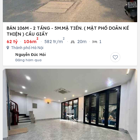
BÁN 106M - 2 TẦNG - 5M.MẶ TIỀN. ( MẶT PHỐ DOÃN KẾ
THIỆN ) CẦU GIẤY
2
2
62 tỷ
·
106m
·
582 tr/m
·
20m
·
1
Thành phố Hà Nội
Nguyễn Đức Hải
Đăng hôm qua