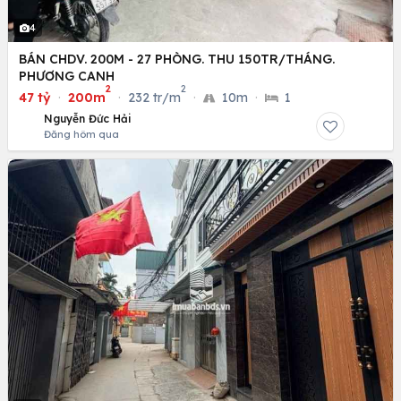
4
BÁN CHDV. 200M - 27 PHÒNG. THU 150TR/THÁNG.
PHƯƠNG CANH
2
2
47 tỷ
·
200m
·
232 tr/m
·
10m
·
1
Nguyễn Đức Hải
Đăng hôm qua