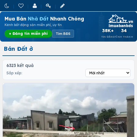
Mua Bán
Nhà Đất
Nhanh Chóng
Kênh bất động sản miễn phí, uy tín
38K+
34
+ Đăng tin miễn phí
Tìm BĐS
TIN ĐĂNG
TỈNH THÀNH
Bán Đất ở
6323 kết quả
Sắp xếp: