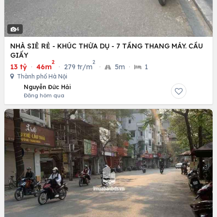
4
NHÀ SIÊ RẺ - KHÚC THỪA DỤ - 7 TẦNG THANG MÁY. CẦU
GIẤY
2
2
13 tỷ
·
46m
·
279 tr/m
·
5m
·
1
Thành phố Hà Nội
Nguyễn Đức Hải
Đăng hôm qua