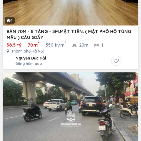
4
BÁN 70M - 8 TẦNG - 5M.MẶT TIỀN. ( MẶT PHỐ HỒ TÙNG
MẬU ) CẦU GIẤY
2
2
38.5 tỷ
·
70m
·
550 tr/m
·
20m
·
1
Thành phố Hà Nội
Nguyễn Đức Hải
Đăng hôm qua