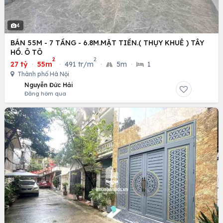
4
BÁN 55M - 7 TẦNG - 6.8M.MẶT TIỀN.( THỤY KHUÊ ) TÂY
HỒ. Ô TÔ
2
2
27 tỷ
·
55m
·
491 tr/m
·
5m
·
1
Thành phố Hà Nội
Nguyễn Đức Hải
Đăng hôm qua