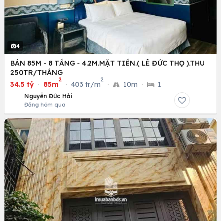
4
BÁN 85M - 8 TẦNG - 4.2M.MẶT TIỀN.( LÊ ĐỨC THỌ ).THU
250TR/THÁNG
2
2
34.5 tỷ
·
85m
·
403 tr/m
·
10m
·
1
Nguyễn Đức Hải
Đăng hôm qua