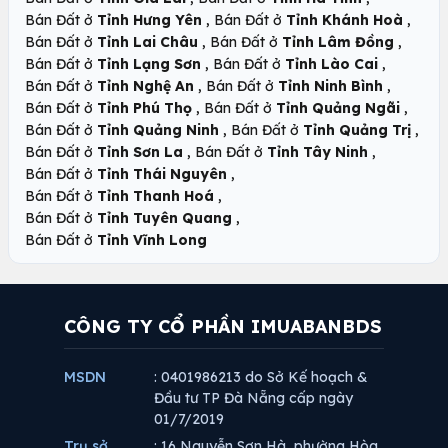
,
,
Bán Đất ở
Tỉnh Hưng Yên
Bán Đất ở
Tỉnh Khánh Hoà
,
,
Bán Đất ở
Tỉnh Lai Châu
Bán Đất ở
Tỉnh Lâm Đồng
,
,
Bán Đất ở
Tỉnh Lạng Sơn
Bán Đất ở
Tỉnh Lào Cai
,
,
Bán Đất ở
Tỉnh Nghệ An
Bán Đất ở
Tỉnh Ninh Bình
,
,
Bán Đất ở
Tỉnh Phú Thọ
Bán Đất ở
Tỉnh Quảng Ngãi
,
,
Bán Đất ở
Tỉnh Quảng Ninh
Bán Đất ở
Tỉnh Quảng Trị
,
,
Bán Đất ở
Tỉnh Sơn La
Bán Đất ở
Tỉnh Tây Ninh
,
Bán Đất ở
Tỉnh Thái Nguyên
,
Bán Đất ở
Tỉnh Thanh Hoá
,
Bán Đất ở
Tỉnh Tuyên Quang
Bán Đất ở
Tỉnh Vĩnh Long
CÔNG TY CỔ PHẦN IMUABANBDS
MSDN
: 0401986213 do Sở Kế hoạch &
Đầu tư TP Đà Nẵng cấp ngày
01/7/2019
Trụ sở
: 16 Nguyễn Sơn Hà, phường Hòa