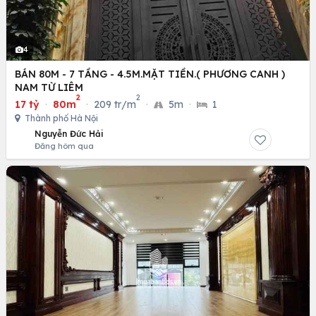
4
BÁN 80M - 7 TẦNG - 4.5M.MẶT TIỀN.( PHƯƠNG CANH )
NAM TỪ LIÊM
2
2
17 tỷ
·
80m
·
209 tr/m
·
5m
·
1
Thành phố Hà Nội
Nguyễn Đức Hải
Đăng hôm qua