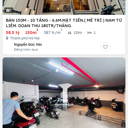
5
BÁN 150M - 10 TẦNG - 6.6M.MẶT TIỀN.( MỄ TRÌ ) NAM TỪ
LIÊM. DOAN THU 180TR/THÁNG.
2
2
58.5 tỷ
·
150m
·
387 tr/m
·
10m
·
1
Thành phố Hà Nội
Nguyễn Đức Hải
Đăng hôm qua