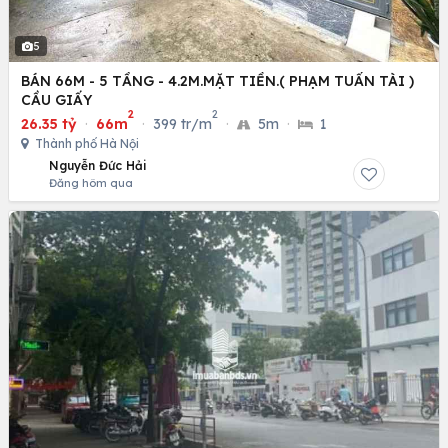
5
BÁN 66M - 5 TẦNG - 4.2M.MẶT TIỀN.( PHẠM TUẤN TÀI )
CẦU GIẤY
2
2
26.35 tỷ
·
66m
·
399 tr/m
·
5m
·
1
Thành phố Hà Nội
Nguyễn Đức Hải
Đăng hôm qua