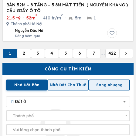
BÁN 52M – 8 TẦNG – 5.8M.MẶT TIỀN. ( NGUYỄN KHANG )
CẦU GIẤY. Ô TÔ
2
2
21.5 tỷ
·
52m
·
410 tr/m
·
5m
·
1
Thành phố Hà Nội
Nguyễn Đức Hải
Đăng hôm qua
1
2
3
4
5
6
7
422
...
CÔNG CỤ TÌM KIẾM
Nhà Đất Bán
Nhà Đất Cho Thuê
Sang nhượng
Đất ở