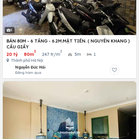
5
BÁN 80M - 6 TẦNG - 6.2M.MẶT TIỀN. ( NGUYỄN KHANG )
CẦU GIẤY
2
2
20 tỷ
·
80m
·
247 tr/m
·
5m
·
1
Thành phố Hà Nội
Nguyễn Đức Hải
Đăng hôm qua