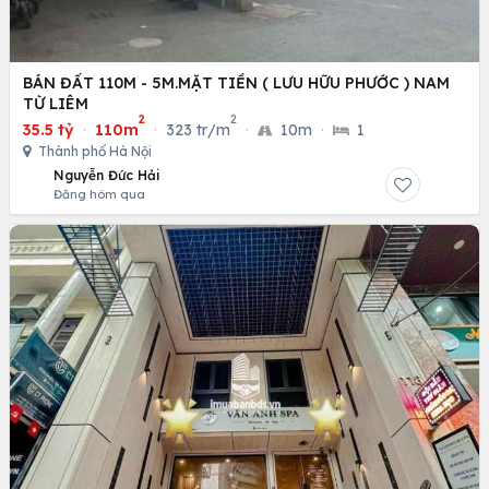
BÁN ĐẤT 110M - 5M.MẶT TIỀN ( LƯU HỮU PHƯỚC ) NAM
TỪ LIÊM
2
2
35.5 tỷ
·
110m
·
323 tr/m
·
10m
·
1
Thành phố Hà Nội
Nguyễn Đức Hải
Đăng hôm qua