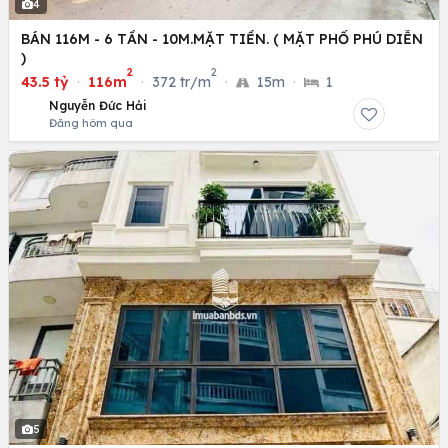
4
BÁN 116M - 6 TẦN - 10M.MẶT TIỀN. ( MẶT PHỐ PHÚ DIỄN
)
2
2
43.5 tỷ
·
116m
·
372 tr/m
·
15m
·
1
Nguyễn Đức Hải
Đăng hôm qua
5