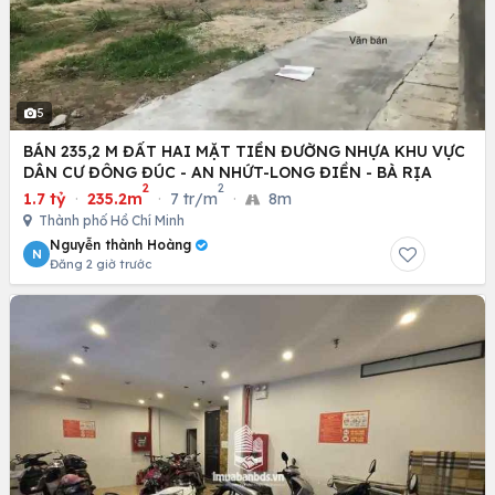
5
BÁN 235,2 M ĐẤT HAI MẶT TIỀN ĐƯỜNG NHỰA KHU VỰC
DÂN CƯ ĐÔNG ĐÚC - AN NHỨT-LONG ĐIỀN - BÀ RỊA
2
2
1.7 tỷ
·
235.2m
·
7 tr/m
·
8m
Thành phố Hồ Chí Minh
Nguyễn thành Hoàng
N
Đăng 2 giờ trước