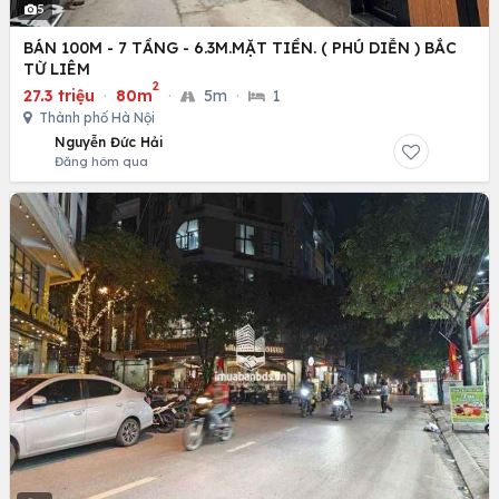
5
BÁN 100M - 7 TẦNG - 6.3M.MẶT TIỀN. ( PHÚ DIỄN ) BẮC
TỪ LIÊM
2
27.3 triệu
·
80m
·
5m
·
1
Thành phố Hà Nội
Nguyễn Đức Hải
Đăng hôm qua